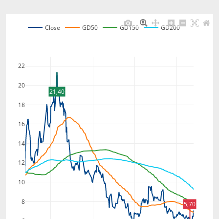
Close
GD50
GD150
GD200
22
20
21,40
18
16
14
12
10
8
5,70