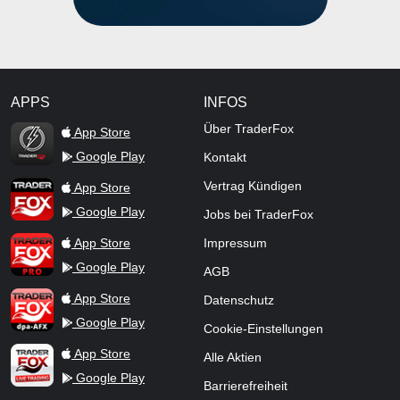
APPS
INFOS
TraderFox Flash
Über TraderFox
App Store
Google Play
Kontakt
TraderFox App
Vertrag Kündigen
App Store
Google Play
Jobs bei TraderFox
TraderFox Pro
App Store
Impressum
Google Play
AGB
TraderFox dpa-AFX ProFeed
App Store
Datenschutz
Google Play
Cookie-Einstellungen
TraderFox Live Trading
App Store
Alle Aktien
Google Play
Barrierefreiheit