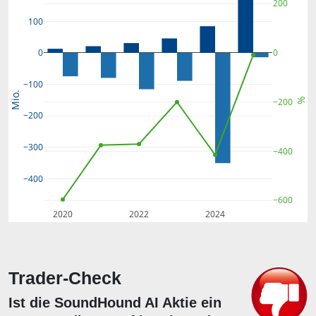
200
100
0
0
−100
Mio.
%
−200
−200
−300
−400
−400
−600
2020
2022
2024
Trader-Check
Ist die SoundHound AI Aktie ein