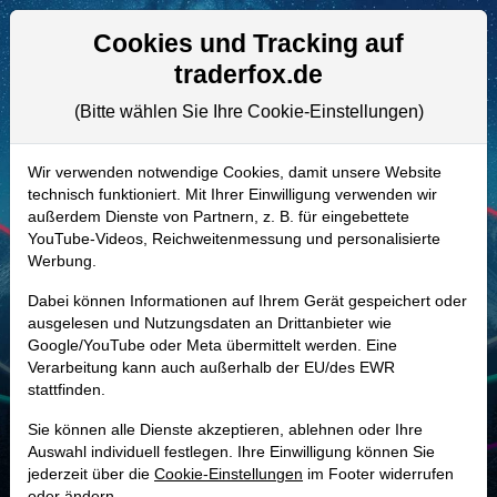
Aktien- und Artikelsuche
Seite
Cookies und Tracking auf
traderfox.de
(Bitte wählen Sie Ihre Cookie-Einstellungen)
ALLE AKTIEN
A3DGJK | SOUN
–
SoundHound AI
Wir verwenden notwendige Cookies, damit unsere Website
technisch funktioniert. Mit Ihrer Einwilligung verwenden wir
Aktie
außerdem Dienste von Partnern, z. B. für eingebettete
Realtime-Aktienkurs:
YouTube-Videos, Reichweitenmessung und personalisierte
Werbung.
-
-
-
-
Dabei können Informationen auf Ihrem Gerät gespeichert oder
ausgelesen und Nutzungsdaten an Drittanbieter wie
Google/YouTube oder Meta übermittelt werden. Eine
Marktkapitalisierung
3,48 Mrd. USD
Verarbeitung kann auch außerhalb der EU/des EWR
stattfinden.
Unternehmenswert
3,27 Mrd. USD
Sie können alle Dienste akzeptieren, ablehnen oder Ihre
Umsatz
168,92 Mio. USD
Auswahl individuell festlegen. Ihre Einwilligung können Sie
jederzeit über die
Cookie-Einstellungen
im Footer widerrufen
oder ändern.