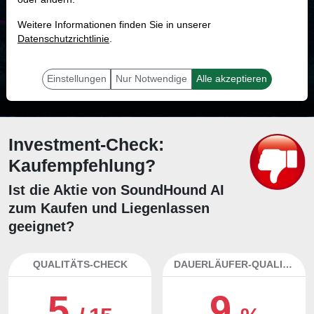
MONKEY-TRADER INDIKATOR
Weitere Informationen finden Sie in unserer
17.1 %
Datenschutzrichtlinie
.
Mit 17.1 % Wahrscheinlichkeit wird selbst der unglücklichst agierende Trader
mit dieser Aktie erfolgreich sein.
Einstellungen
Nur Notwendige
Alle akzeptieren
Investment-Check:
Kaufempfehlung?
Ist die Aktie von SoundHound AI
zum Kaufen und Liegenlassen
geeignet?
QUALITÄTS-CHECK
DAUERLÄUFER-QUALITÄTEN
5
9