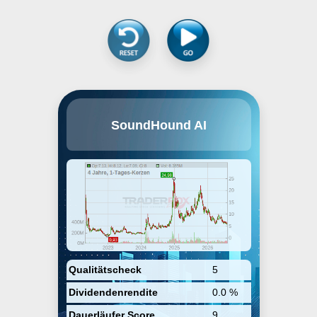
SoundHound AI, Inc. engages in
SoundHound AI
the development, owning, and
commercialization of voice,
sound, and natural language
artificial intelligence technologies
and related activities. The
company was founded on
September 2, 2005 and is
headquartered in Santa Clara, CA.
Qualitätscheck
5
Dividendenrendite
0.0 %
Dauerläufer Score
9