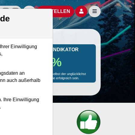
izielle Social Media-Accounts
Aktien- und Artikelsuche öffnen
Seitennavigation öf
BESTELLEN
.de
Ihrer Einwilligung
MONKEY-TRADER INDIKATOR
s,
81.6 %
ngsdaten an
Mit 81.6 % Wahrscheinlichkeit wird selbst der unglücklichst
agierende Trader mit dieser Aktie erfolgreich sein.
kann auch außerhalb
. Ihre Einwilligung
.