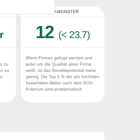
K
KUV-MONSTER
12
r
(< 23.7)
Wenn Firmen gehypt werden und
Fs zu
jeder um die Qualität einer Firma
en zu
weiß, ist das Renditepotential meist
ls
gering. Die Top 5 % der am höchsten
n
bewerteten Aktien nach dem KUV-
Kriterium sind problematisch.