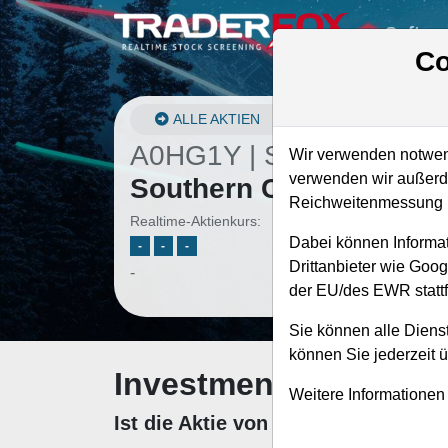
Softwa
Co
ALLE AKTIEN
A0HG1Y | SCCO
–
Wir verwenden notwend
verwenden wir außerde
Southern Copper Aktie
Reichweitenmessung u
Realtime-Aktienkurs:
Dabei können Informat
-
-
-
Drittanbieter wie Goo
-
der EU/des EWR stattf
Sie können alle Dienst
können Sie jederzeit 
Investment-Check: K
Weitere Informationen
Ist die Aktie von Southern Copper