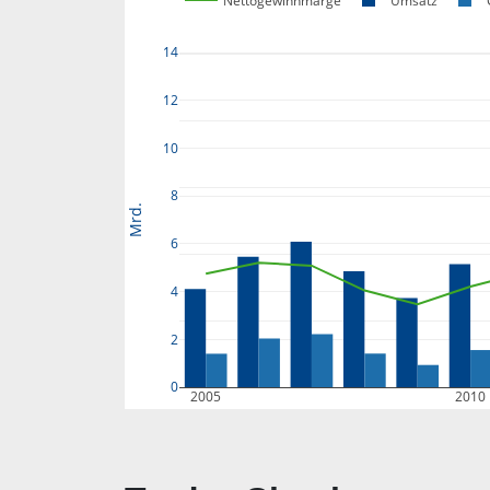
Nettogewinnmarge
Umsatz
14
12
10
8
Mrd.
6
4
2
0
2005
2010