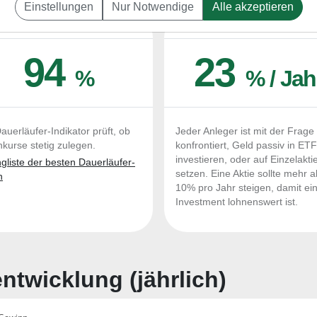
Einstellungen
Nur Notwendige
Alle akzeptieren
UERLÄUFER-QUALITÄTEN
OUTPERFORMER-CHEC
94
23
%
% / Jah
auerläufer-Indikator prüft, ob
Jeder Anleger ist mit der Frage
nkurse stetig zulegen.
konfrontiert, Geld passiv in ET
investieren, oder auf Einzelakti
liste der besten Dauerläufer-
setzen. Eine Aktie sollte mehr a
n
10% pro Jahr steigen, damit ei
Investment lohnenswert ist.
twicklung (jährlich)