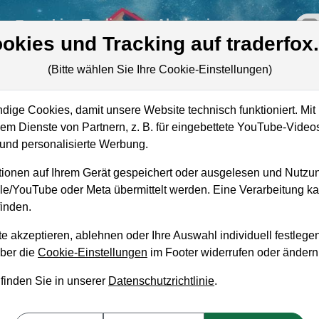
re
Live-Trading
Akademie
off
okies und Tracking auf traderfox
(Bitte wählen Sie Ihre Cookie-Einstellungen)
ige Cookies, damit unsere Website technisch funktioniert. Mit 
Marktkapitalisierung
166,09 Mrd. USD
m Dienste von Partnern, z. B. für eingebettete YouTube-Video
nd personalisierte Werbung.
Unternehmenswert
167,38 Mrd. USD
ionen auf Ihrem Gerät gespeichert oder ausgelesen und Nutzu
Umsatz
13,42 Mrd. USD
gle/YouTube oder Meta übermittelt werden. Eine Verarbeitung 
inden.
e akzeptieren, ablehnen oder Ihre Auswahl individuell festlegen
über die
Cookie-Einstellungen
im Footer widerrufen oder ändern
aufempfehlung?
 finden Sie in unserer
Datenschutzrichtlinie
.
 zum Kaufen und Liegenlassen geeignet?