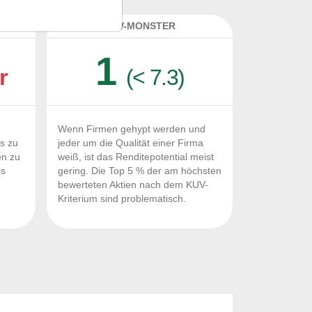
K
KUV-MONSTER
1
r
(< 7.3)
Wenn Firmen gehypt werden und
Fs zu
jeder um die Qualität einer Firma
en zu
weiß, ist das Renditepotential meist
ls
gering. Die Top 5 % der am höchsten
n
bewerteten Aktien nach dem KUV-
Kriterium sind problematisch.