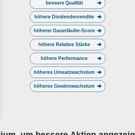
bessere Qualität
höhere Dividendenrendite
höherer Dauerläufer-Score
höhere Relative Stärke
höhere Performance
höheres Umsatzwachstum
höheres Gewinnwachstum
erium, um bessere Aktien angezei