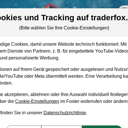
re
Live-Trading
Akademie
off
okies und Tracking auf traderfox
(Bitte wählen Sie Ihre Cookie-Einstellungen)
ige Cookies, damit unsere Website technisch funktioniert. Mit 
Marktkapitalisierung
7,83 Mrd. EUR
m Dienste von Partnern, z. B. für eingebettete YouTube-Video
nd personalisierte Werbung.
Unternehmenswert
10,78 Mrd. EUR
ionen auf Ihrem Gerät gespeichert oder ausgelesen und Nutzu
Umsatz
10,40 Mrd. EUR
gle/YouTube oder Meta übermittelt werden. Eine Verarbeitung 
inden.
e akzeptieren, ablehnen oder Ihre Auswahl individuell festlegen
über die
Cookie-Einstellungen
im Footer widerrufen oder ändern
aufempfehlung?
 finden Sie in unserer
Datenschutzrichtlinie
.
 und Liegenlassen geeignet?