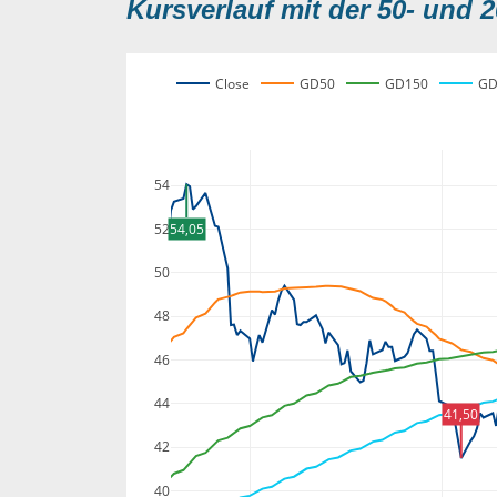
Kursverlauf mit der 50- und 2
Close
GD50
GD150
GD
54
52
54,05
50
48
46
44
41,50
42
40