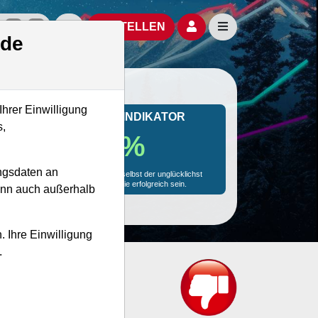
izielle Social Media-Accounts
Aktien- und Artikelsuche öffnen
Seitennavigation öf
BESTELLEN
.de
Ihrer Einwilligung
MONKEY-TRADER INDIKATOR
s,
54.8 %
ngsdaten an
Mit 54.8 % Wahrscheinlichkeit wird selbst der unglücklichst
agierende Trader mit dieser Aktie erfolgreich sein.
kann auch außerhalb
. Ihre Einwilligung
.