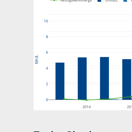
Nettogewinnmarge
Umsatz
10
8
6
Mrd.
4
2
0
2014
20