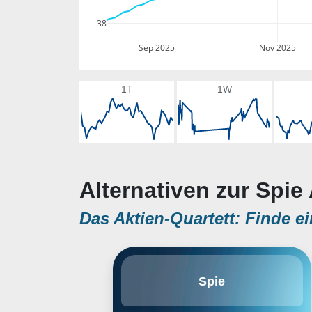
38
Sep 2025
Nov 2025
1T
1W
Alternativen zur Spie 
Das Aktien-Quartett: Finde ei
SPIE SA engages in the provision
Spie
of business support services. It
operates through the following
segments: France, Germany &