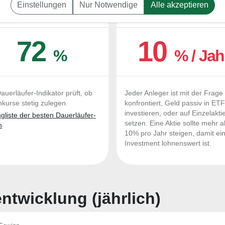
Einstellungen
Nur Notwendige
Alle akzeptieren
UERLÄUFER-QUALITÄTEN
OUTPERFORMER-CHEC
72
10
%
% / Jah
auerläufer-Indikator prüft, ob
Jeder Anleger ist mit der Frage
nkurse stetig zulegen.
konfrontiert, Geld passiv in ET
investieren, oder auf Einzelakti
liste der besten Dauerläufer-
setzen. Eine Aktie sollte mehr a
n
10% pro Jahr steigen, damit ei
Investment lohnenswert ist.
twicklung (jährlich)