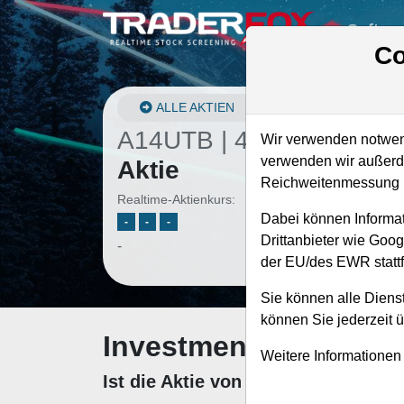
Softwa
Co
ALLE AKTIEN
A14UTB | 4SP
–
Spie
Wir verwenden notwend
verwenden wir außerde
Aktie
Reichweitenmessung u
Realtime-Aktienkurs:
Dabei können Informat
-
-
-
Drittanbieter wie Goo
-
der EU/des EWR stattf
Sie können alle Dienst
können Sie jederzeit 
Investment-Check: K
Weitere Informationen
Ist die Aktie von Spie zum Kaufen