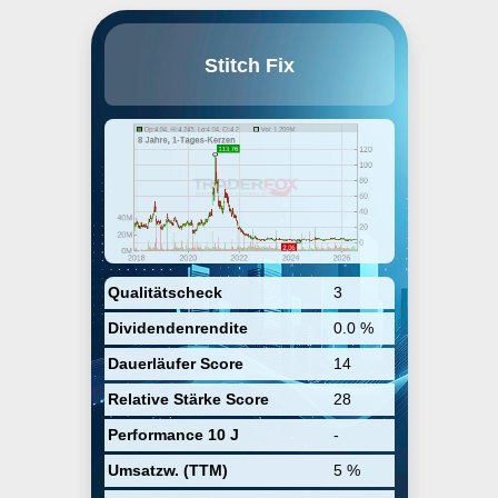
Stitch Fix, Inc. engages in the
Stitch Fix
provision of personalized
shipments of apparel, shoes, and
accessories. Its main sections are
men's, kids, petite, maternity, and
plus apparels. The company was
founded by Katrina Lake and Erin
Morrison Flynn in February 2011
and is headquartered in San
Francisco, CA.
Qualitätscheck
3
Dividendenrendite
0.0 %
Dauerläufer Score
14
Relative Stärke Score
28
Performance 10 J
-
Umsatzw. (TTM)
5 %