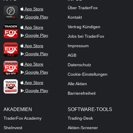
TraderFox Flash
Über TraderFox
App Store
Google Play
Kontakt
TraderFox App
Vertrag Kündigen
App Store
Google Play
Jobs bei TraderFox
TraderFox Pro
App Store
Impressum
Google Play
AGB
TraderFox dpa-AFX ProFeed
App Store
Datenschutz
Google Play
Cookie-Einstellungen
TraderFox Live Trading
App Store
Alle Aktien
Google Play
Barrierefreiheit
AKADEMIEN
SOFTWARE-TOOLS
TraderFox Academy
Trading-Desk
SheInvest
Aktien-Screener