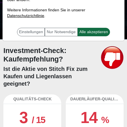
30.7 %
Weitere Informationen finden Sie in unserer
Datenschutzrichtlinie
Mit 30.7 % Wahrscheinlichkeit wird selbst der unglücklichst agierende Trader
.
mit dieser Aktie erfolgreich sein.
Einstellungen
Nur Notwendige
Alle akzeptieren
Investment-Check:
Kaufempfehlung?
Ist die Aktie von Stitch Fix zum
Kaufen und Liegenlassen
geeignet?
QUALITÄTS-CHECK
DAUERLÄUFER-QUALITÄTEN
3
14
/ 15
%