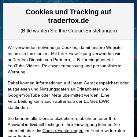
Aktien- und Artikelsuche
Seite
Cookies und Tracking auf
traderfox.de
(Bitte wählen Sie Ihre Cookie-Einstellungen)
ALLE AKTIEN
A2H52J | SFIX
–
Stitch Fix Aktie
Wir verwenden notwendige Cookies, damit unsere Website
technisch funktioniert. Mit Ihrer Einwilligung verwenden wir
Realtime-Aktienkurs:
außerdem Dienste von Partnern, z. B. für eingebettete
-
-
-
YouTube-Videos, Reichweitenmessung und personalisierte
-
Werbung.
Dabei können Informationen auf Ihrem Gerät gespeichert oder
Marktkapitalisierung
560,52 Mio. USD
ausgelesen und Nutzungsdaten an Drittanbieter wie
Google/YouTube oder Meta übermittelt werden. Eine
Unternehmenswert
448,23 Mio. USD
Verarbeitung kann auch außerhalb der EU/des EWR
stattfinden.
Umsatz
1,27 Mrd. USD
Sie können alle Dienste akzeptieren, ablehnen oder Ihre
Auswahl individuell festlegen. Ihre Einwilligung können Sie
jederzeit über die
Cookie-Einstellungen
im Footer widerrufen
MONKEY-TRADER INDIKATOR
oder ändern.