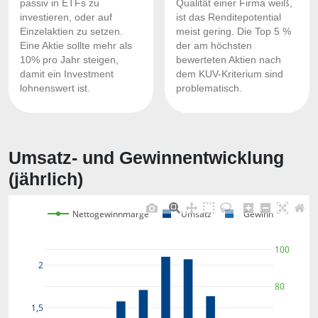
passiv in ETFs zu
Qualität einer Firma weiß,
investieren, oder auf
ist das Renditepotential
Einzelaktien zu setzen.
meist gering. Die Top 5 %
Eine Aktie sollte mehr als
der am höchsten
10% pro Jahr steigen,
bewerteten Aktien nach
damit ein Investment
dem KUV-Kriterium sind
lohnenswert ist.
problematisch.
Umsatz- und Gewinnentwicklung
(jährlich)
Nettogewinnmarge
Umsatz
Gewinn
100
2
80
1,5