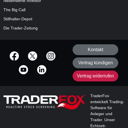
Nebenwerte Investor
The Big Call
Stillhalter-Depot
Die Trader-Zeitung
Kontakt
offizielle Social Media-Accounts
Vertrag kündigen
Vertrag widerrufen
TraderFox
entwickelt Trading-
Software für
Anleger und
Trader. Unser
Echtzeit-