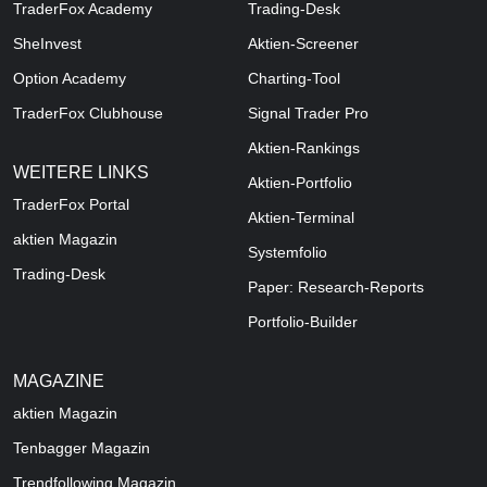
TraderFox Academy
Trading-Desk
SheInvest
Aktien-Screener
Option Academy
Charting-Tool
TraderFox Clubhouse
Signal Trader Pro
Aktien-Rankings
WEITERE LINKS
Aktien-Portfolio
TraderFox Portal
Aktien-Terminal
aktien Magazin
Systemfolio
Trading-Desk
Paper: Research-Reports
Portfolio-Builder
MAGAZINE
aktien
Magazin
Tenbagger Magazin
Trendfollowing Magazin