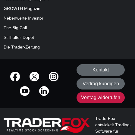
GROWTH
Magazin
Nebenwerte Investor
The Big Call
Stillhalter-Depot
Die Trader-Zeitung
Kontakt
offizielle Social Media-Accounts
Vertrag kündigen
Vertrag widerrufen
TraderFox
entwickelt Trading-
Software für