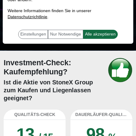
MONKEY-TRADER INDIKATOR
Weitere Informationen finden Sie in unserer
84.4 %
Datenschutzrichtlinie
.
Mit 84.4 % Wahrscheinlichkeit wird selbst der unglücklichst agierende Trader
mit dieser Aktie erfolgreich sein.
Einstellungen
Nur Notwendige
Alle akzeptieren
Investment-Check:
Kaufempfehlung?
Ist die Aktie von StoneX Group
zum Kaufen und Liegenlassen
geeignet?
QUALITÄTS-CHECK
DAUERLÄUFER-QUALITÄTEN
13
98