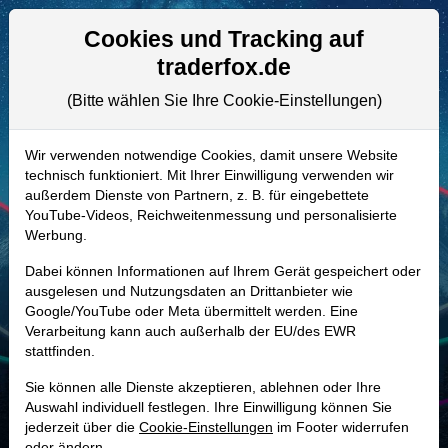
Aktien- und Artikelsuche
Seite
Cookies und Tracking auf
traderfox.de
(Bitte wählen Sie Ihre Cookie-Einstellungen)
ALLE AKTIEN
A2P8CE | SNEX
–
StoneX Group
Wir verwenden notwendige Cookies, damit unsere Website
technisch funktioniert. Mit Ihrer Einwilligung verwenden wir
Aktie
außerdem Dienste von Partnern, z. B. für eingebettete
Realtime-Aktienkurs:
YouTube-Videos, Reichweitenmessung und personalisierte
Werbung.
-
-
-
-
Dabei können Informationen auf Ihrem Gerät gespeichert oder
ausgelesen und Nutzungsdaten an Drittanbieter wie
Google/YouTube oder Meta übermittelt werden. Eine
Marktkapitalisierung
8,59 Mrd. USD
Verarbeitung kann auch außerhalb der EU/des EWR
stattfinden.
Unternehmenswert
28,30 Mrd. USD
Sie können alle Dienste akzeptieren, ablehnen oder Ihre
Umsatz
132,38 Mrd. USD
Auswahl individuell festlegen. Ihre Einwilligung können Sie
jederzeit über die
Cookie-Einstellungen
im Footer widerrufen
oder ändern.