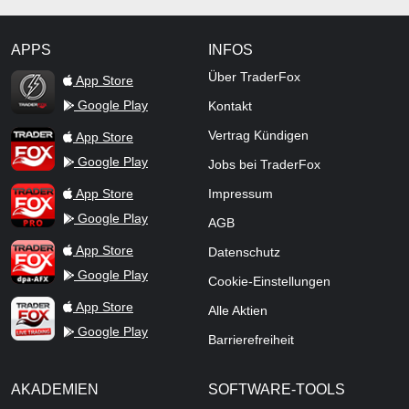
APPS
INFOS
TraderFox Flash
Über TraderFox
App Store
Google Play
Kontakt
TraderFox App
Vertrag Kündigen
App Store
Google Play
Jobs bei TraderFox
TraderFox Pro
App Store
Impressum
Google Play
AGB
TraderFox dpa-AFX ProFeed
App Store
Datenschutz
Google Play
Cookie-Einstellungen
TraderFox Live Trading
App Store
Alle Aktien
Google Play
Barrierefreiheit
AKADEMIEN
SOFTWARE-TOOLS