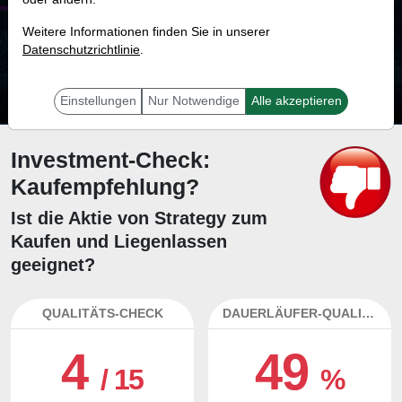
13.1 %
Weitere Informationen finden Sie in unserer
Datenschutzrichtlinie
Mit 13.1 % Wahrscheinlichkeit wird selbst der unglücklichst agierende Trader
.
mit dieser Aktie erfolgreich sein.
Einstellungen
Nur Notwendige
Alle akzeptieren
Investment-Check:
Kaufempfehlung?
Ist die Aktie von Strategy zum
Kaufen und Liegenlassen
geeignet?
QUALITÄTS-CHECK
DAUERLÄUFER-QUALITÄTEN
4
49
/ 15
%