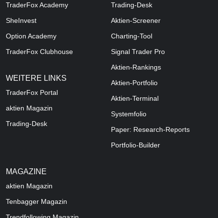
TraderFox Academy
Trading-Desk
SheInvest
Aktien-Screener
Option Academy
Charting-Tool
TraderFox Clubhouse
Signal Trader Pro
Aktien-Rankings
WEITERE LINKS
Aktien-Portfolio
TraderFox Portal
Aktien-Terminal
aktien Magazin
Systemfolio
Trading-Desk
Paper: Research-Reports
Portfolio-Builder
MAGAZINE
aktien
Magazin
Tenbagger Magazin
Trendfollowing Magazin