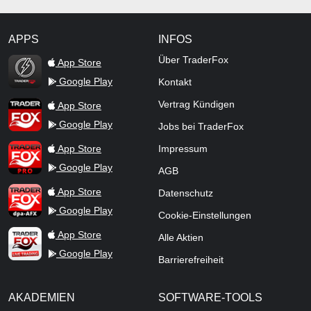
APPS
INFOS
TraderFox Flash
Über TraderFox
App Store
Google Play
Kontakt
TraderFox App
Vertrag Kündigen
App Store
Google Play
Jobs bei TraderFox
TraderFox Pro
App Store
Impressum
Google Play
AGB
TraderFox dpa-AFX ProFeed
App Store
Datenschutz
Google Play
Cookie-Einstellungen
TraderFox Live Trading
App Store
Alle Aktien
Google Play
Barrierefreiheit
AKADEMIEN
SOFTWARE-TOOLS