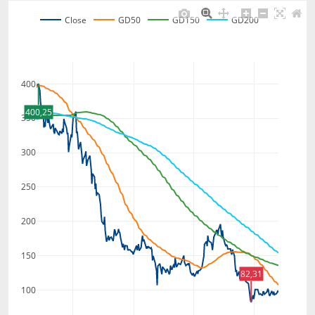
Close
GD50
GD150
GD200
400
400,25
350
300
250
200
150
82,31
100