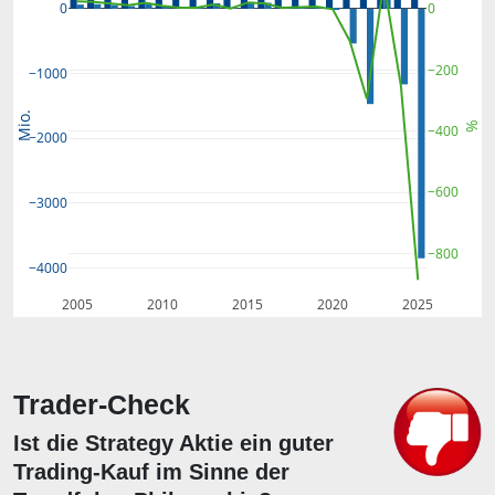
0
0
−200
−1000
Mio.
%
−400
−2000
−600
−3000
−800
−4000
2005
2010
2015
2020
2025
Trader-Check
Ist die Strategy Aktie ein guter
Trading-Kauf im Sinne der