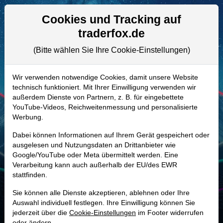
Aktien- und Artikelsuche
Seite
Cookies und Tracking auf
traderfox.de
(Bitte wählen Sie Ihre Cookie-Einstellungen)
ALLE AKTIEN
722713 | MSTR
–
Strategy Aktie
Wir verwenden notwendige Cookies, damit unsere Website
technisch funktioniert. Mit Ihrer Einwilligung verwenden wir
Realtime-Aktienkurs:
außerdem Dienste von Partnern, z. B. für eingebettete
-
-
-
YouTube-Videos, Reichweitenmessung und personalisierte
-
Werbung.
Dabei können Informationen auf Ihrem Gerät gespeichert oder
Marktkapitalisierung
37,10 Mrd. USD
ausgelesen und Nutzungsdaten an Drittanbieter wie
Google/YouTube oder Meta übermittelt werden. Eine
Unternehmenswert
55,86 Mrd. USD
Verarbeitung kann auch außerhalb der EU/des EWR
stattfinden.
Umsatz
477,23 Mio. USD
Sie können alle Dienste akzeptieren, ablehnen oder Ihre
Auswahl individuell festlegen. Ihre Einwilligung können Sie
jederzeit über die
Cookie-Einstellungen
im Footer widerrufen
MONKEY-TRADER INDIKATOR
oder ändern.