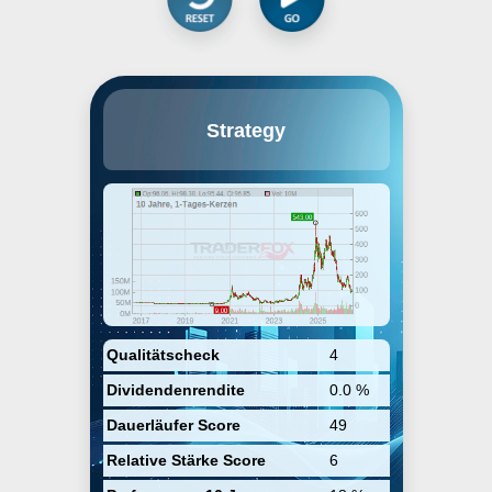
MicroStrategy, Inc. engages in the
Strategy
provision of enterprise analytics
and mobility software. The firm
designs, develops, markets, and
sells software platforms through
licensing arrangements and
cloud-based subscriptions and
related services. Its product
packages include Hyper. The
company was founded by Michael
J. Saylor and Sanjeev K. Bansal
on November 17, 1989, and is
headquartered in Vienna, VA.
Qualitätscheck
4
Dividendenrendite
0.0 %
Dauerläufer Score
49
Relative Stärke Score
6