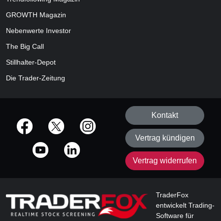
GROWTH
Magazin
Nebenwerte Investor
The Big Call
Stillhalter-Depot
Die Trader-Zeitung
Kontakt
offizielle Social Media-Accounts
Vertrag kündigen
Vertrag widerrufen
TraderFox
entwickelt Trading-
Software für