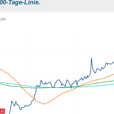
00-Tage-Linie.
200
,81