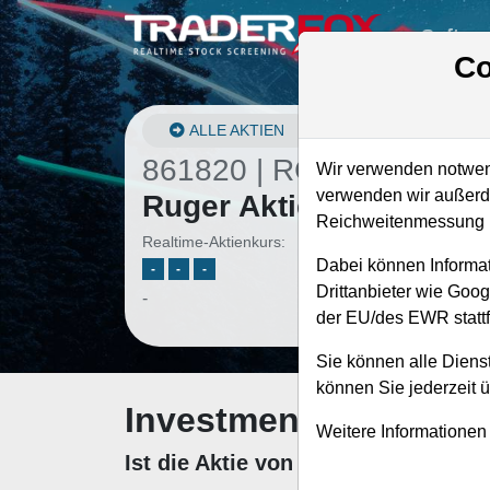
Softwa
Co
ALLE AKTIEN
861820 | RGR
–
Sturm
Wir verwenden notwend
verwenden wir außerde
Ruger Aktie
Reichweitenmessung u
Realtime-Aktienkurs:
Dabei können Informat
-
-
-
Drittanbieter wie Goo
-
der EU/des EWR stattf
Sie können alle Dienst
können Sie jederzeit 
Investment-Check: K
Weitere Informationen
Ist die Aktie von Sturm Ruger zum