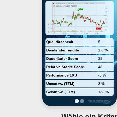
operates under the Firearms and
Castings segments. The Firearms
segment focuses on
manufacturing and selling rifles,
pistols, and revolvers principally
to a number of federally licensed,
independent wholesale
distributors. The Castings
segment offers steel investment
castings and metal injection
Qualitätscheck
5
molding parts. The company was
Dividendenrendite
1.6 %
founded by William B. Ruger in
1949 and is headquartered in
Dauerläufer Score
39
Southport, CT.
Relative Stärke Score
48
Performance 10 J
-6 %
Umsatzw. (TTM)
8 %
Gewinnw. (TTM)
138 %
Wähle ein Krit