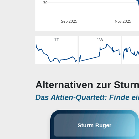
30
Sep 2025
Nov 2025
1T
1W
Alternativen zur Stur
Das Aktien-Quartett: Finde ei
Sturm, Ruger & Co., Inc. engages
Sturm Ruger
in the business of designing,
manufacturing, and selling
firearms to domestic customers. It