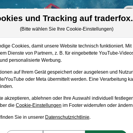
re
Live-Trading
Akademie
off
okies und Tracking auf traderfox
(Bitte wählen Sie Ihre Cookie-Einstellungen)
ige Cookies, damit unsere Website technisch funktioniert. Mit 
Marktkapitalisierung
602,89 Mio. USD
m Dienste von Partnern, z. B. für eingebettete YouTube-Video
nd personalisierte Werbung.
Unternehmenswert
486,44 Mio. USD
ionen auf Ihrem Gerät gespeichert oder ausgelesen und Nutzu
Umsatz
546,06 Mio. USD
gle/YouTube oder Meta übermittelt werden. Eine Verarbeitung 
inden.
e akzeptieren, ablehnen oder Ihre Auswahl individuell festlegen
über die
Cookie-Einstellungen
im Footer widerrufen oder ändern
aufempfehlung?
 finden Sie in unserer
Datenschutzrichtlinie
.
 Kaufen und Liegenlassen geeignet?