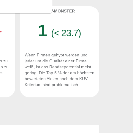
K
KUV-MONSTER
1
r
(< 23.7)
Wenn Firmen gehypt werden und
Fs zu
jeder um die Qualität einer Firma
en zu
weiß, ist das Renditepotential meist
ls
gering. Die Top 5 % der am höchsten
n
bewerteten Aktien nach dem KUV-
Kriterium sind problematisch.