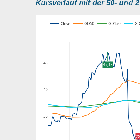
Kursverlauf mit der 50- und 2
Close
GD50
GD150
GD
45
47,13
40
35
28