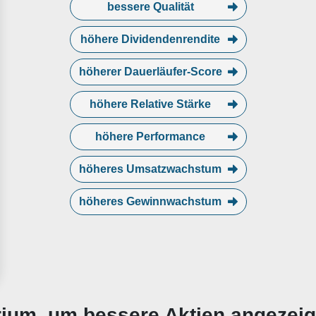
bessere Qualität
höhere Dividendenrendite
höherer Dauerläufer-Score
höhere Relative Stärke
höhere Performance
höheres Umsatzwachstum
höheres Gewinnwachstum
erium, um bessere Aktien angezei