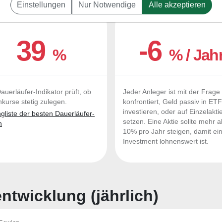
Einstellungen
Nur Notwendige
Alle akzeptieren
UERLÄUFER-QUALITÄTEN
OUTPERFORMER-CHEC
39
-6
%
% / Jah
auerläufer-Indikator prüft, ob
Jeder Anleger ist mit der Frage
nkurse stetig zulegen.
konfrontiert, Geld passiv in ET
investieren, oder auf Einzelakti
liste der besten Dauerläufer-
setzen. Eine Aktie sollte mehr a
n
10% pro Jahr steigen, damit ei
Investment lohnenswert ist.
twicklung (jährlich)