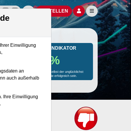
izielle Social Media-Accounts
Aktien- und Artikelsuche öffnen
Seitennavigation öf
BESTELLEN
.de
Ihrer Einwilligung
MONKEY-TRADER INDIKATOR
s,
61.5 %
ngsdaten an
Mit 61.5 % Wahrscheinlichkeit wird selbst der unglücklichst
agierende Trader mit dieser Aktie erfolgreich sein.
kann auch außerhalb
. Ihre Einwilligung
.