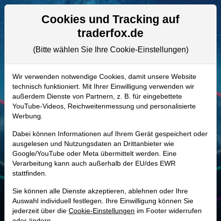
Aktien- und Artikelsuche
Seite
Cookies und Tracking auf
traderfox.de
(Bitte wählen Sie Ihre Cookie-Einstellungen)
ALLE AKTIEN
A1JDCZ | SXC
–
Suncoke Energy
Wir verwenden notwendige Cookies, damit unsere Website
technisch funktioniert. Mit Ihrer Einwilligung verwenden wir
Aktie
außerdem Dienste von Partnern, z. B. für eingebettete
Realtime-Aktienkurs:
YouTube-Videos, Reichweitenmessung und personalisierte
Werbung.
-
-
-
-
Dabei können Informationen auf Ihrem Gerät gespeichert oder
ausgelesen und Nutzungsdaten an Drittanbieter wie
Google/YouTube oder Meta übermittelt werden. Eine
Marktkapitalisierung
815,74 Mio. USD
Verarbeitung kann auch außerhalb der EU/des EWR
stattfinden.
Unternehmenswert
1,43 Mrd. USD
Sie können alle Dienste akzeptieren, ablehnen oder Ihre
Umsatz
1,84 Mrd. USD
Auswahl individuell festlegen. Ihre Einwilligung können Sie
jederzeit über die
Cookie-Einstellungen
im Footer widerrufen
oder ändern.