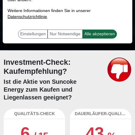
MONKEY-TRADER INDIKATOR
Weitere Informationen finden Sie in unserer
55.3 %
Datenschutzrichtlinie
.
Mit 55.3 % Wahrscheinlichkeit wird selbst der unglücklichst agierende Trader
mit dieser Aktie erfolgreich sein.
Einstellungen
Nur Notwendige
Alle akzeptieren
Investment-Check:
Kaufempfehlung?
Ist die Aktie von Suncoke
Energy zum Kaufen und
Liegenlassen geeignet?
QUALITÄTS-CHECK
DAUERLÄUFER-QUALITÄTEN
6
43