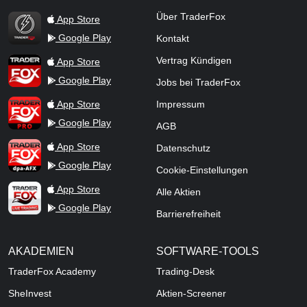
TraderFox Flash
Über TraderFox
App Store
Google Play
Kontakt
TraderFox App
Vertrag Kündigen
App Store
Google Play
Jobs bei TraderFox
TraderFox Pro
App Store
Impressum
Google Play
AGB
TraderFox dpa-AFX ProFeed
App Store
Datenschutz
Google Play
Cookie-Einstellungen
TraderFox Live Trading
App Store
Alle Aktien
Google Play
Barrierefreiheit
AKADEMIEN
SOFTWARE-TOOLS
TraderFox Academy
Trading-Desk
SheInvest
Aktien-Screener