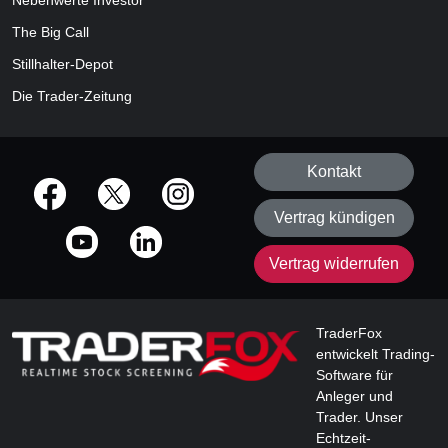
Nebenwerte Investor
The Big Call
Stillhalter-Depot
Die Trader-Zeitung
Kontakt
offizielle Social Media-Accounts
Vertrag kündigen
Vertrag widerrufen
TraderFox
entwickelt Trading-
Software für
Anleger und
Trader. Unser
Echtzeit-