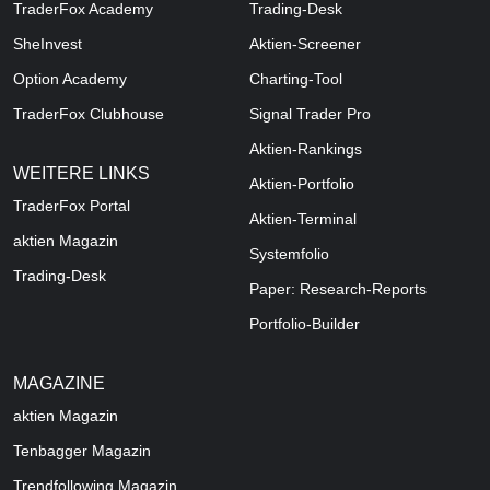
TraderFox Academy
Trading-Desk
SheInvest
Aktien-Screener
Option Academy
Charting-Tool
TraderFox Clubhouse
Signal Trader Pro
Aktien-Rankings
WEITERE LINKS
Aktien-Portfolio
TraderFox Portal
Aktien-Terminal
aktien Magazin
Systemfolio
Trading-Desk
Paper: Research-Reports
Portfolio-Builder
MAGAZINE
aktien
Magazin
Tenbagger Magazin
Trendfollowing Magazin