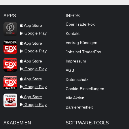
APPS
INFOS
TraderFox Flash
Über TraderFox
App Store
Google Play
Kontakt
TraderFox App
Vertrag Kündigen
App Store
Google Play
Jobs bei TraderFox
TraderFox Pro
App Store
Impressum
Google Play
AGB
TraderFox dpa-AFX ProFeed
App Store
Datenschutz
Google Play
Cookie-Einstellungen
TraderFox Live Trading
App Store
Alle Aktien
Google Play
Barrierefreiheit
AKADEMIEN
SOFTWARE-TOOLS