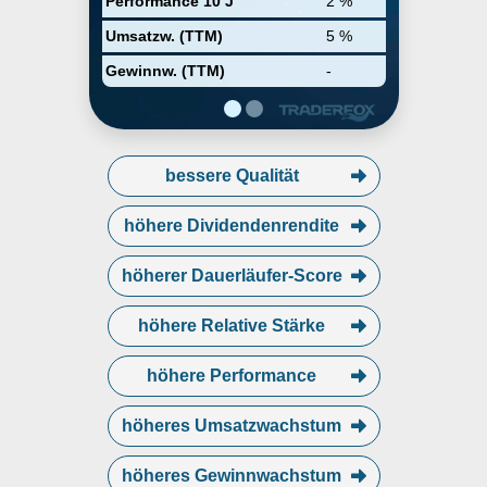
Performance 10 J
2 %
optical products group
purchasing organization. The
Umsatzw. (TTM)
5 %
company was founded in 2004
and is headquartered in
Gewinnw. (TTM)
-
Brentwood, TN.
bessere Qualität
höhere Dividendenrendite
höherer Dauerläufer-Score
höhere Relative Stärke
höhere Performance
höheres Umsatzwachstum
höheres Gewinnwachstum