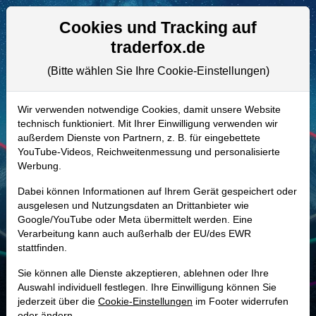
Aktien- und Artikelsuche
Seite
Cookies und Tracking auf
traderfox.de
(Bitte wählen Sie Ihre Cookie-Einstellungen)
ALLE AKTIEN
A14YWP | SGRY
–
Surgery Partners
Wir verwenden notwendige Cookies, damit unsere Website
technisch funktioniert. Mit Ihrer Einwilligung verwenden wir
Aktie
außerdem Dienste von Partnern, z. B. für eingebettete
Realtime-Aktienkurs:
YouTube-Videos, Reichweitenmessung und personalisierte
Werbung.
-
-
-
-
Dabei können Informationen auf Ihrem Gerät gespeichert oder
ausgelesen und Nutzungsdaten an Drittanbieter wie
Google/YouTube oder Meta übermittelt werden. Eine
Marktkapitalisierung
2,03 Mrd. USD
Verarbeitung kann auch außerhalb der EU/des EWR
stattfinden.
Unternehmenswert
5,88 Mrd. USD
Sie können alle Dienste akzeptieren, ablehnen oder Ihre
Umsatz
3,31 Mrd. USD
Auswahl individuell festlegen. Ihre Einwilligung können Sie
jederzeit über die
Cookie-Einstellungen
im Footer widerrufen
oder ändern.