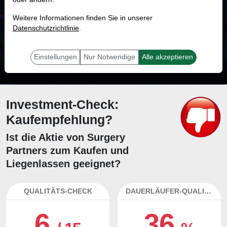
MONKEY-TRADER INDIKATOR
Weitere Informationen finden Sie in unserer
24.8 %
Datenschutzrichtlinie
.
Mit 24.8 % Wahrscheinlichkeit wird selbst der unglücklichst agierende Trader
mit dieser Aktie erfolgreich sein.
Einstellungen
Nur Notwendige
Alle akzeptieren
Investment-Check:
Kaufempfehlung?
Ist die Aktie von Surgery
Partners zum Kaufen und
Liegenlassen geeignet?
QUALITÄTS-CHECK
DAUERLÄUFER-QUALITÄTEN
6
36