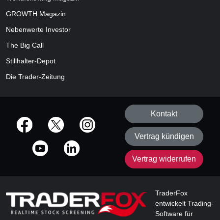
GROWTH
Magazin
Nebenwerte Investor
The Big Call
Stillhalter-Depot
Die Trader-Zeitung
Kontakt
offizielle Social Media-Accounts
Vertrag kündigen
Vertrag widerrufen
TraderFox
entwickelt Trading-
Software für