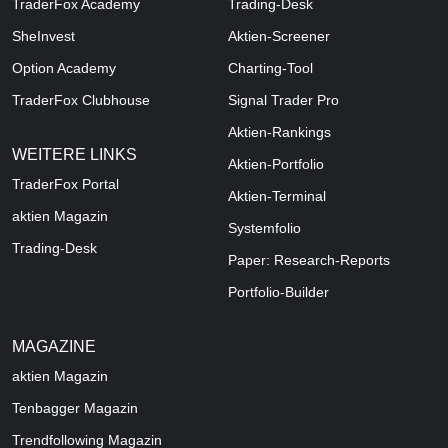
TraderFox Academy
Trading-Desk
SheInvest
Aktien-Screener
Option Academy
Charting-Tool
TraderFox Clubhouse
Signal Trader Pro
Aktien-Rankings
WEITERE LINKS
Aktien-Portfolio
TraderFox Portal
Aktien-Terminal
aktien Magazin
Systemfolio
Trading-Desk
Paper: Research-Reports
Portfolio-Builder
MAGAZINE
aktien
Magazin
Tenbagger Magazin
Trendfollowing Magazin