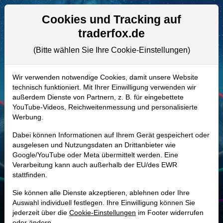
Aktien- und Artikelsuche
Seite
Cookies und Tracking auf
traderfox.de
(Bitte wählen Sie Ihre Cookie-Einstellungen)
ALLE AKTIEN
A14S60 | SVHH
–
Svenska
Wir verwenden notwendige Cookies, damit unsere Website
technisch funktioniert. Mit Ihrer Einwilligung verwenden wir
Handelsbanken Aktie
außerdem Dienste von Partnern, z. B. für eingebettete
Realtime-Aktienkurs:
YouTube-Videos, Reichweitenmessung und personalisierte
Werbung.
-
-
-
-
Dabei können Informationen auf Ihrem Gerät gespeichert oder
ausgelesen und Nutzungsdaten an Drittanbieter wie
Google/YouTube oder Meta übermittelt werden. Eine
Marktkapitalisierung
298,40 Mrd. SEK
Verarbeitung kann auch außerhalb der EU/des EWR
stattfinden.
Unternehmenswert
2,03 Bio. SEK
Sie können alle Dienste akzeptieren, ablehnen oder Ihre
Umsatz
56,80 Mrd. SEK
Auswahl individuell festlegen. Ihre Einwilligung können Sie
jederzeit über die
Cookie-Einstellungen
im Footer widerrufen
oder ändern.