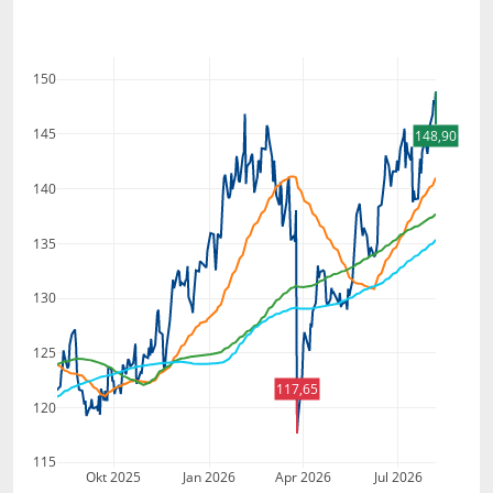
150
145
148,90
140
135
130
125
117,65
120
115
Okt 2025
Jan 2026
Apr 2026
Jul 2026