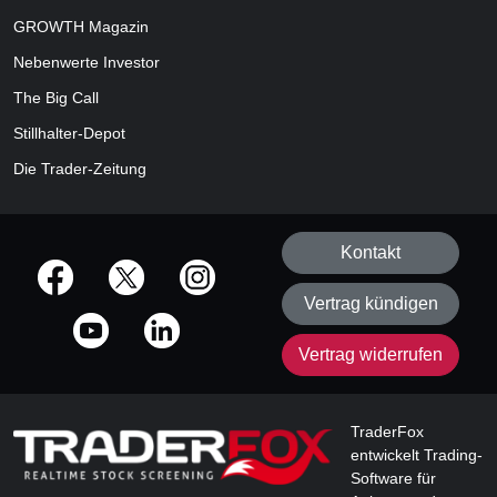
GROWTH
Magazin
Nebenwerte Investor
The Big Call
Stillhalter-Depot
Die Trader-Zeitung
Kontakt
offizielle Social Media-Accounts
Vertrag kündigen
Vertrag widerrufen
TraderFox
entwickelt Trading-
Software für