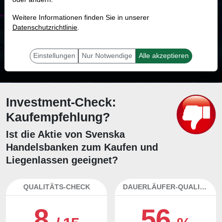
MONKEY-TRADER INDIKATOR
Weitere Informationen finden Sie in unserer
79.1 %
Datenschutzrichtlinie
.
Mit 79.1 % Wahrscheinlichkeit wird selbst der unglücklichst agierende Trader
mit dieser Aktie erfolgreich sein.
Einstellungen
Nur Notwendige
Alle akzeptieren
Investment-Check:
Kaufempfehlung?
Ist die Aktie von Svenska
Handelsbanken zum Kaufen und
Liegenlassen geeignet?
QUALITÄTS-CHECK
DAUERLÄUFER-QUALITÄTEN
8
56