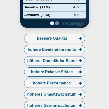
Handelsbanken Direkt und
Forestry and Farming; dazu
Umsatzw. (TTM)
-6 %
gehören Leistungen in den
Bereichen Cash Management,
Gewinnw. (TTM)
-9 %
Electronic Management,
Finanzierungen, Außenhandel,
Devisenhandel, Liquiditäts- und
Risikomanagement sowie
spezielle Angebote für
bessere Qualität
Großunternehmen und
Institutionen oder Waldbesitzer
und Landwirte.
höhere Dividendenrendite
höherer Dauerläufer-Score
höhere Relative Stärke
höhere Performance
höheres Umsatzwachstum
höheres Gewinnwachstum