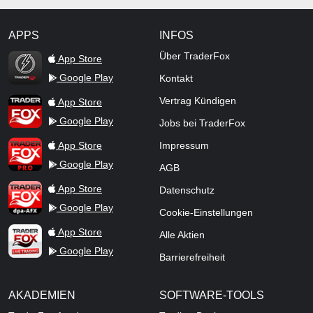
APPS
INFOS
TraderFox Flash
Über TraderFox
App Store
Google Play
Kontakt
TraderFox App
Vertrag Kündigen
App Store
Google Play
Jobs bei TraderFox
TraderFox Pro
App Store
Impressum
Google Play
AGB
TraderFox dpa-AFX ProFeed
App Store
Datenschutz
Google Play
Cookie-Einstellungen
TraderFox Live Trading
App Store
Alle Aktien
Google Play
Barrierefreiheit
AKADEMIEN
SOFTWARE-TOOLS