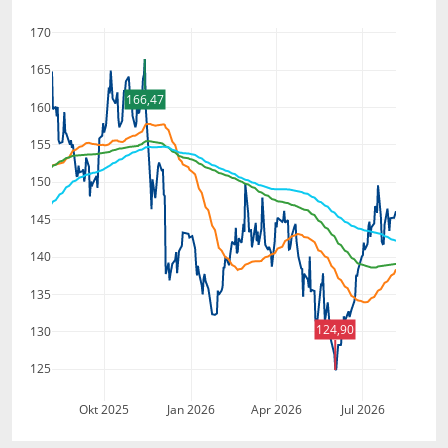
170
165
166,47
160
155
150
145
140
135
124,90
130
125
Okt 2025
Jan 2026
Apr 2026
Jul 2026