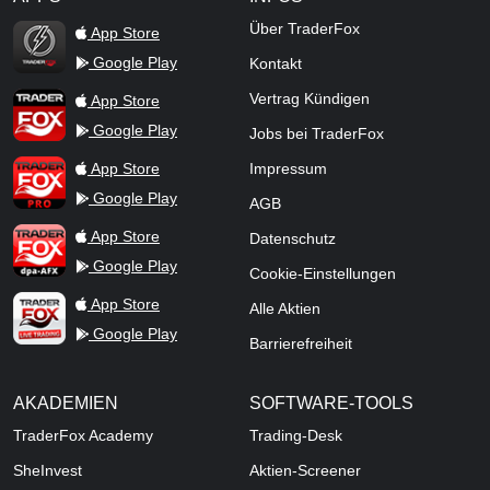
TraderFox Flash
Über TraderFox
App Store
Google Play
Kontakt
TraderFox App
Vertrag Kündigen
App Store
Google Play
Jobs bei TraderFox
TraderFox Pro
App Store
Impressum
Google Play
AGB
TraderFox dpa-AFX ProFeed
App Store
Datenschutz
Google Play
Cookie-Einstellungen
TraderFox Live Trading
App Store
Alle Aktien
Google Play
Barrierefreiheit
AKADEMIEN
SOFTWARE-TOOLS
TraderFox Academy
Trading-Desk
SheInvest
Aktien-Screener