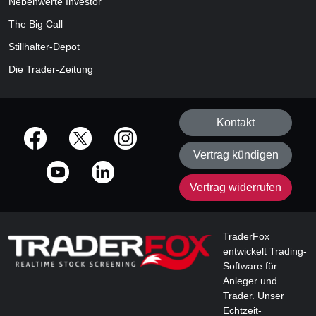
Nebenwerte Investor
The Big Call
Stillhalter-Depot
Die Trader-Zeitung
Kontakt
offizielle Social Media-Accounts
Vertrag kündigen
Vertrag widerrufen
TraderFox
entwickelt Trading-
Software für
Anleger und
Trader. Unser
Echtzeit-