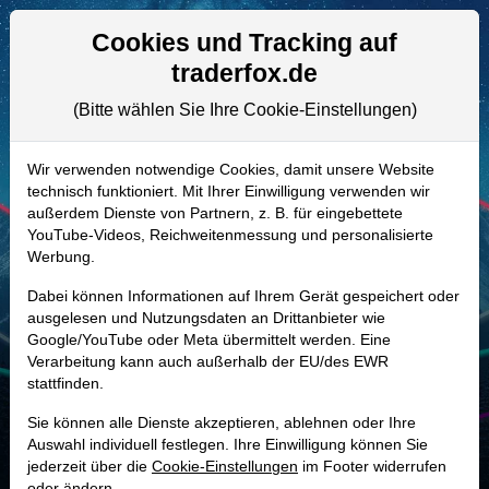
Aktien- und Artikelsuche
Seite
Cookies und Tracking auf
traderfox.de
(Bitte wählen Sie Ihre Cookie-Einstellungen)
ALLE AKTIEN
A1H81M | SR9
–
Swiss Re Aktie
Wir verwenden notwendige Cookies, damit unsere Website
technisch funktioniert. Mit Ihrer Einwilligung verwenden wir
Realtime-Aktienkurs:
außerdem Dienste von Partnern, z. B. für eingebettete
-
-
-
YouTube-Videos, Reichweitenmessung und personalisierte
-
Werbung.
Dabei können Informationen auf Ihrem Gerät gespeichert oder
Marktkapitalisierung
49,76 Mrd. USD
ausgelesen und Nutzungsdaten an Drittanbieter wie
Google/YouTube oder Meta übermittelt werden. Eine
Unternehmenswert
55,54 Mrd. USD
Verarbeitung kann auch außerhalb der EU/des EWR
stattfinden.
Umsatz
46,49 Mrd. USD
Sie können alle Dienste akzeptieren, ablehnen oder Ihre
Auswahl individuell festlegen. Ihre Einwilligung können Sie
jederzeit über die
Cookie-Einstellungen
im Footer widerrufen
MONKEY-TRADER INDIKATOR
oder ändern.