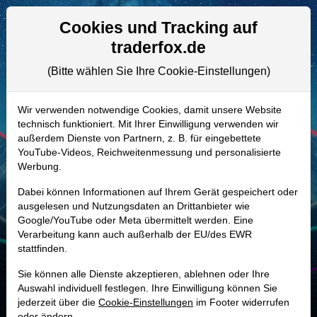
Aktien- und Artikelsuche
Seite
Cookies und Tracking auf
traderfox.de
(Bitte wählen Sie Ihre Cookie-Einstellungen)
ALLE AKTIEN
859121 | SYY
–
Sysco Aktie
Wir verwenden notwendige Cookies, damit unsere Website
technisch funktioniert. Mit Ihrer Einwilligung verwenden wir
Realtime-Aktienkurs:
außerdem Dienste von Partnern, z. B. für eingebettete
-
-
-
YouTube-Videos, Reichweitenmessung und personalisierte
-
Werbung.
Dabei können Informationen auf Ihrem Gerät gespeichert oder
Marktkapitalisierung
40,28 Mrd. USD
ausgelesen und Nutzungsdaten an Drittanbieter wie
Google/YouTube oder Meta übermittelt werden. Eine
Unternehmenswert
53,46 Mrd. USD
Verarbeitung kann auch außerhalb der EU/des EWR
stattfinden.
Umsatz
81,37 Mrd. USD
Sie können alle Dienste akzeptieren, ablehnen oder Ihre
Auswahl individuell festlegen. Ihre Einwilligung können Sie
jederzeit über die
Cookie-Einstellungen
im Footer widerrufen
MONKEY-TRADER INDIKATOR
oder ändern.