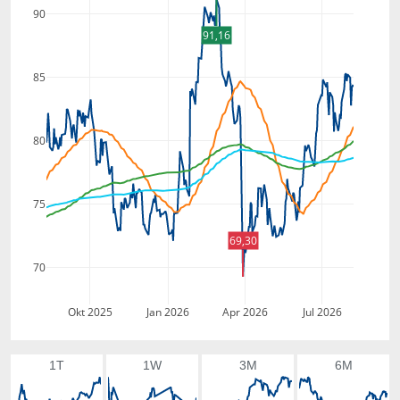
90
91,16
85
80
75
69,30
70
Okt 2025
Jan 2026
Apr 2026
Jul 2026
1T
1W
3M
6M