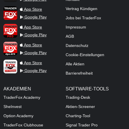
TraderFox App
Vertrag Kündigen
App Store
Google Play
Jobs bei TraderFox
TraderFox Pro
App Store
Impressum
Google Play
AGB
TraderFox dpa-AFX ProFeed
App Store
Datenschutz
Google Play
Cookie-Einstellungen
TraderFox Live Trading
App Store
Alle Aktien
Google Play
Barrierefreiheit
AKADEMIEN
SOFTWARE-TOOLS
TraderFox Academy
Trading-Desk
SheInvest
Aktien-Screener
Option Academy
Charting-Tool
TraderFox Clubhouse
Signal Trader Pro