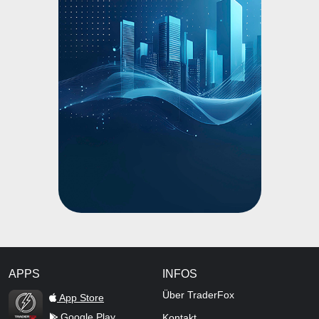
APPS
INFOS
TraderFox Flash
Über TraderFox
App Store
Google Play
Kontakt