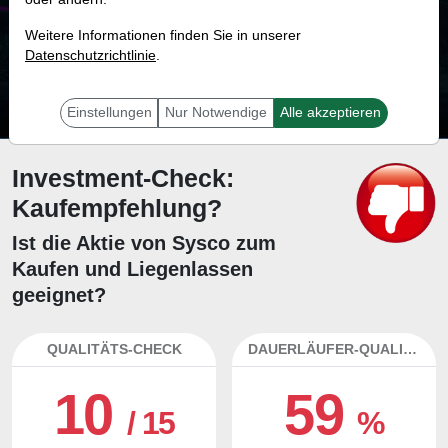
51.0 %
Weitere Informationen finden Sie in unserer
Datenschutzrichtlinie
Mit 51.0 % Wahrscheinlichkeit wird selbst der unglücklichst agierende Trader
.
mit dieser Aktie erfolgreich sein.
Einstellungen
Nur Notwendige
Alle akzeptieren
Investment-Check:
Kaufempfehlung?
Ist die Aktie von Sysco zum
Kaufen und Liegenlassen
geeignet?
QUALITÄTS-CHECK
DAUERLÄUFER-QUALITÄTEN
10
59
/ 15
%