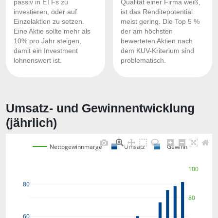
passiv in ETFs zu
Qualität einer Firma weiß,
investieren, oder auf
ist das Renditepotential
Einzelaktien zu setzen.
meist gering. Die Top 5 %
Eine Aktie sollte mehr als
der am höchsten
10% pro Jahr steigen,
bewerteten Aktien nach
damit ein Investment
dem KUV-Kriterium sind
lohnenswert ist.
problematisch.
Umsatz- und Gewinnentwicklung
(jährlich)
Nettogewinnmarge
Umsatz
Gewinn
100
80
80
60