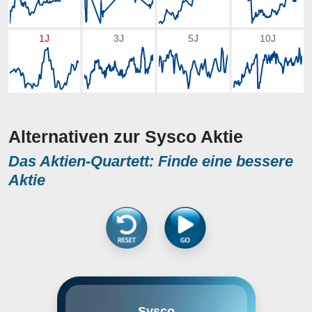
1J
3J
5J
10J
Alternativen zur Sysco Aktie
Das Aktien-Quartett: Finde eine bessere
Aktie
Sysco Corporation ist ein US-
Sysco
amerikanisches Unternehmen, das