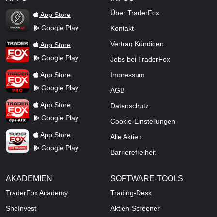
TraderFox Flash
Über TraderFox
App Store
Google Play
Kontakt
TraderFox App
Vertrag Kündigen
App Store
Google Play
Jobs bei TraderFox
TraderFox Pro
App Store
Impressum
Google Play
AGB
TraderFox dpa-AFX ProFeed
App Store
Datenschutz
Google Play
Cookie-Einstellungen
TraderFox Live Trading
App Store
Alle Aktien
Google Play
Barrierefreiheit
AKADEMIEN
SOFTWARE-TOOLS
TraderFox Academy
Trading-Desk
SheInvest
Aktien-Screener