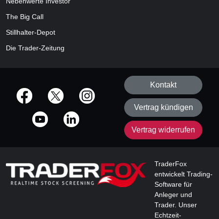
Nebenwerte Investor
The Big Call
Stillhalter-Depot
Die Trader-Zeitung
Kontakt
offizielle Social Media-Accounts
Vertrag kündigen
Vertrag widerrufen
TraderFox
entwickelt Trading-
Software für
Anleger und
Trader. Unser
Echtzeit-