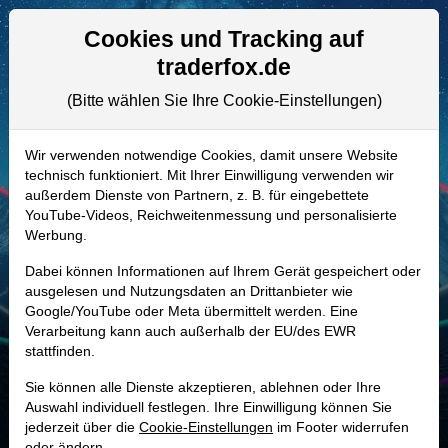
Aktien- und Artikelsuche
Seite
Cookies und Tracking auf
traderfox.de
(Bitte wählen Sie Ihre Cookie-Einstellungen)
ALLE AKTIEN
A1T7LU | TMUS
–
T-Mobile US Aktie
Wir verwenden notwendige Cookies, damit unsere Website
technisch funktioniert. Mit Ihrer Einwilligung verwenden wir
Realtime-Aktienkurs:
außerdem Dienste von Partnern, z. B. für eingebettete
-
-
-
YouTube-Videos, Reichweitenmessung und personalisierte
-
Werbung.
Dabei können Informationen auf Ihrem Gerät gespeichert oder
Marktkapitalisierung
190,07 Mrd. USD
ausgelesen und Nutzungsdaten an Drittanbieter wie
Google/YouTube oder Meta übermittelt werden. Eine
Unternehmenswert
306,68 Mrd. USD
Verarbeitung kann auch außerhalb der EU/des EWR
stattfinden.
Umsatz
88,31 Mrd. USD
Sie können alle Dienste akzeptieren, ablehnen oder Ihre
Auswahl individuell festlegen. Ihre Einwilligung können Sie
jederzeit über die
Cookie-Einstellungen
im Footer widerrufen
MONKEY-TRADER INDIKATOR
oder ändern.