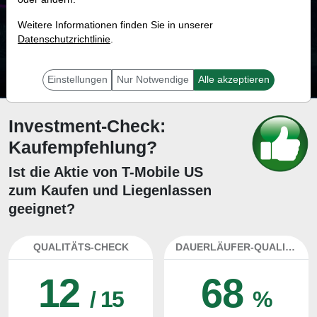
15.4 %
Weitere Informationen finden Sie in unserer
Datenschutzrichtlinie
Mit 15.4 % Wahrscheinlichkeit wird selbst der unglücklichst agierende Trader
.
mit dieser Aktie erfolgreich sein.
Einstellungen
Nur Notwendige
Alle akzeptieren
Investment-Check:
Kaufempfehlung?
Ist die Aktie von T-Mobile US
zum Kaufen und Liegenlassen
geeignet?
QUALITÄTS-CHECK
DAUERLÄUFER-QUALITÄTEN
12
68
/ 15
%