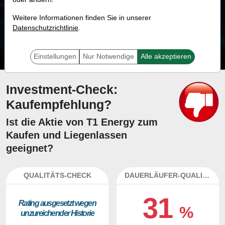
76.9 %
Weitere Informationen finden Sie in unserer
Datenschutzrichtlinie
Mit 76.9 % Wahrscheinlichkeit wird selbst der unglücklichst agierende Trader
.
mit dieser Aktie erfolgreich sein.
Einstellungen
Nur Notwendige
Alle akzeptieren
Investment-Check:
Kaufempfehlung?
Ist die Aktie von T1 Energy zum
Kaufen und Liegenlassen
geeignet?
QUALITÄTS-CHECK
DAUERLÄUFER-QUALITÄTEN
31
Ra­ting aus­ge­setzt we­gen
%
un­zu­rei­chen­der His­to­rie