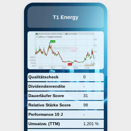
FREYR Battery, Inc. engages in
T1 Energy
developing battery solutions. It
focuses on energy storage
systems and commercial mobility.
The company was founded by
Tom Einar Jensen, Peter Matrai,
and Tore Ivar Slettemoen on
August 31, 2023 and is
headquartered in Austin, TX.
Qualitätscheck
0
Dividendenrendite
-
Dauerläufer Score
31
Relative Stärke Score
98
Performance 10 J
-
Umsatzw. (TTM)
1,201 %