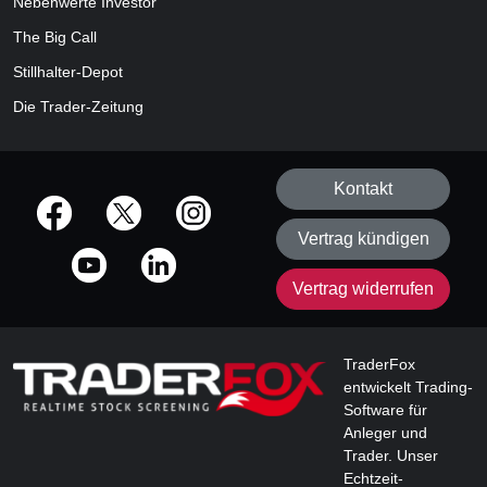
Nebenwerte Investor
The Big Call
Stillhalter-Depot
Die Trader-Zeitung
Kontakt
offizielle Social Media-Accounts
Vertrag kündigen
Vertrag widerrufen
TraderFox
entwickelt Trading-
Software für
Anleger und
Trader. Unser
Echtzeit-