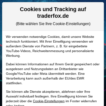
Aktien- und Artikelsuche
Seite
Cookies und Tracking auf
traderfox.de
(Bitte wählen Sie Ihre Cookie-Einstellungen)
ALLE AKTIEN
A3E3UN | TE
–
T1 Energy Aktie
Wir verwenden notwendige Cookies, damit unsere Website
technisch funktioniert. Mit Ihrer Einwilligung verwenden wir
Realtime-Aktienkurs:
außerdem Dienste von Partnern, z. B. für eingebettete
-
-
-
YouTube-Videos, Reichweitenmessung und personalisierte
-
Werbung.
Dabei können Informationen auf Ihrem Gerät gespeichert oder
Marktkapitalisierung
1,63 Mrd. USD
ausgelesen und Nutzungsdaten an Drittanbieter wie
Google/YouTube oder Meta übermittelt werden. Eine
Unternehmenswert
2,21 Mrd. USD
Verarbeitung kann auch außerhalb der EU/des EWR
stattfinden.
Umsatz
-
Sie können alle Dienste akzeptieren, ablehnen oder Ihre
Auswahl individuell festlegen. Ihre Einwilligung können Sie
jederzeit über die
Cookie-Einstellungen
im Footer widerrufen
MONKEY-TRADER INDIKATOR
oder ändern.