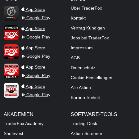
TraderFox Flash
Über TraderFox
App Store
Google Play
Kontakt
TraderFox App
Vertrag Kündigen
App Store
Google Play
Jobs bei TraderFox
TraderFox Pro
App Store
Impressum
Google Play
AGB
TraderFox dpa-AFX ProFeed
App Store
Datenschutz
Google Play
Cookie-Einstellungen
TraderFox Live Trading
App Store
Alle Aktien
Google Play
Barrierefreiheit
AKADEMIEN
SOFTWARE-TOOLS
TraderFox Academy
Trading-Desk
SheInvest
Aktien-Screener