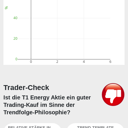
%
40
20
0
0
2
4
6
Trader-Check
Ist die T1 Energy Aktie ein guter
Trading-Kauf im Sinne der
Trendfolge-Philosophie?
RELATIVE-STÄRKE-INDEX
TREND-TEMPLATE