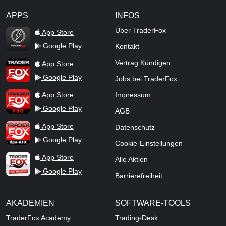
APPS
INFOS
TraderFox Flash
Über TraderFox
App Store
Google Play
Kontakt
TraderFox App
Vertrag Kündigen
App Store
Google Play
Jobs bei TraderFox
TraderFox Pro
App Store
Impressum
Google Play
AGB
TraderFox dpa-AFX ProFeed
App Store
Datenschutz
Google Play
Cookie-Einstellungen
TraderFox Live Trading
App Store
Alle Aktien
Google Play
Barrierefreiheit
AKADEMIEN
SOFTWARE-TOOLS
TraderFox Academy
Trading-Desk