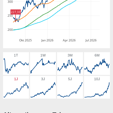
300
227,33
250
200
Okt 2025
Jan 2026
Apr 2026
Jul 2026
1T
1W
3M
6M
1J
3J
5J
10J