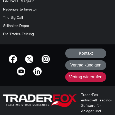
GROWTH
Magazin
Nebenwerte Investor
The Big Call
Stillhalter-Depot
Die Trader-Zeitung
Kontakt
offizielle Social Media-Accounts
Vertrag kündigen
Vertrag widerrufen
TraderFox
entwickelt Trading-
Software für
Anleger und