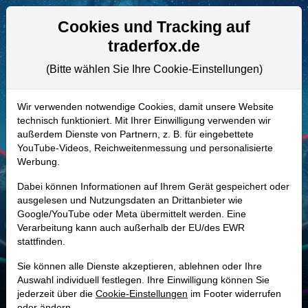
Aktien- und Artikelsuche
Seite
Cookies und Tracking auf
traderfox.de
(Bitte wählen Sie Ihre Cookie-Einstellungen)
ALLE AKTIEN
909800 | TSM
–
Taiwan
Wir verwenden notwendige Cookies, damit unsere Website
technisch funktioniert. Mit Ihrer Einwilligung verwenden wir
Semiconductor Manufacturing
außerdem Dienste von Partnern, z. B. für eingebettete
Aktie
YouTube-Videos, Reichweitenmessung und personalisierte
Werbung.
Realtime-Aktienkurs:
-
-
-
Dabei können Informationen auf Ihrem Gerät gespeichert oder
-
ausgelesen und Nutzungsdaten an Drittanbieter wie
Google/YouTube oder Meta übermittelt werden. Eine
Verarbeitung kann auch außerhalb der EU/des EWR
Marktkapitalisierung
61,46 Bio. TWD
stattfinden.
Unternehmenswert
59,10 Bio. TWD
Sie können alle Dienste akzeptieren, ablehnen oder Ihre
Auswahl individuell festlegen. Ihre Einwilligung können Sie
jederzeit über die
Umsatz
Cookie-Einstellungen
3,81 Bio. TWD
im Footer widerrufen
oder ändern.