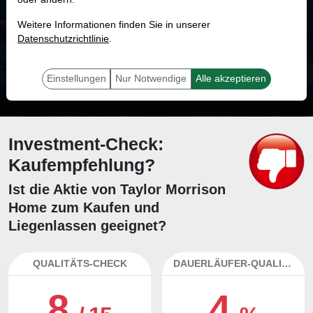
MONKEY-TRADER INDIKATOR
Weitere Informationen finden Sie in unserer
50.0 %
Datenschutzrichtlinie
.
Mit 50.0 % Wahrscheinlichkeit wird selbst der unglücklichst agierende Trader
mit dieser Aktie erfolgreich sein.
Einstellungen
Nur Notwendige
Alle akzeptieren
Investment-Check:
Kaufempfehlung?
Ist die Aktie von Taylor Morrison
Home zum Kaufen und
Liegenlassen geeignet?
QUALITÄTS-CHECK
DAUERLÄUFER-QUALITÄTEN
8
4