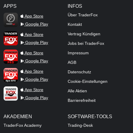
APPS
INFOS
TraderFox Flash
Über TraderFox
App Store
Google Play
Kontakt
TraderFox App
Vertrag Kündigen
App Store
Google Play
Jobs bei TraderFox
TraderFox Pro
App Store
Impressum
Google Play
AGB
TraderFox dpa-AFX ProFeed
App Store
Datenschutz
Google Play
Cookie-Einstellungen
TraderFox Live Trading
App Store
Alle Aktien
Google Play
Barrierefreiheit
AKADEMIEN
SOFTWARE-TOOLS
TraderFox Academy
Trading-Desk