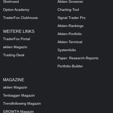
SheInvest
Aktien-Screener
Option Academy
Charting-Tool
TraderFox Clubhouse
Signal Trader Pro
Aktien-Rankings
WEITERE LINKS
Aktien-Portfolio
TraderFox Portal
Aktien-Terminal
aktien Magazin
Systemfolio
Trading-Desk
Paper: Research-Reports
Portfolio-Builder
MAGAZINE
aktien
Magazin
Tenbagger Magazin
Trendfollowing Magazin
GROWTH
Magazin