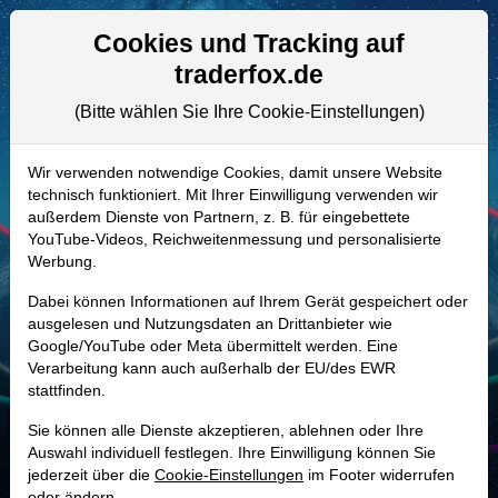
Aktien- und Artikelsuche
Seite
Cookies und Tracking auf
traderfox.de
(Bitte wählen Sie Ihre Cookie-Einstellungen)
ALLE AKTIEN
A1T8F9 | TMHC
–
Taylor Morrison
Wir verwenden notwendige Cookies, damit unsere Website
technisch funktioniert. Mit Ihrer Einwilligung verwenden wir
Home Aktie
außerdem Dienste von Partnern, z. B. für eingebettete
Realtime-Aktienkurs:
YouTube-Videos, Reichweitenmessung und personalisierte
Werbung.
-
-
-
-
Dabei können Informationen auf Ihrem Gerät gespeichert oder
ausgelesen und Nutzungsdaten an Drittanbieter wie
Google/YouTube oder Meta übermittelt werden. Eine
Marktkapitalisierung
6,67 Mrd. USD
Verarbeitung kann auch außerhalb der EU/des EWR
stattfinden.
Unternehmenswert
8,43 Mrd. USD
Sie können alle Dienste akzeptieren, ablehnen oder Ihre
Umsatz
8,12 Mrd. USD
Auswahl individuell festlegen. Ihre Einwilligung können Sie
jederzeit über die
Cookie-Einstellungen
im Footer widerrufen
oder ändern.