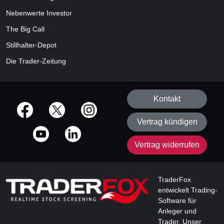
Nebenwerte Investor
The Big Call
Stillhalter-Depot
Die Trader-Zeitung
Kontakt
offizielle Social Media-Accounts
Vertrag kündigen
Vertrag widerrufen
TraderFox
entwickelt Trading-
Software für
Anleger und
Trader. Unser