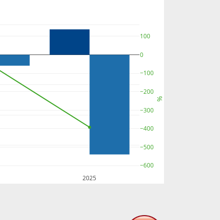
100
0
−100
−200
%
−300
−400
−500
−600
2025