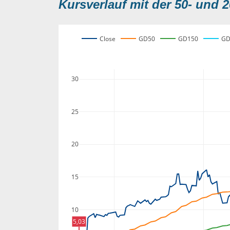
Kursverlauf mit der 50- und 2
Close
GD50
GD150
GD
30
25
20
15
10
5,03