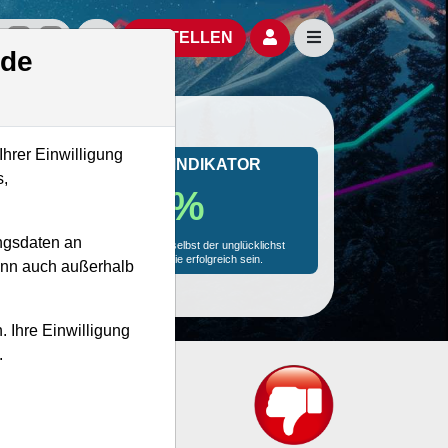
izielle Social Media-Accounts
Aktien- und Artikelsuche öffnen
Seitennavigation öf
BESTELLEN
.de
Ihrer Einwilligung
MONKEY-TRADER INDIKATOR
s,
86.1 %
ngsdaten an
Mit 86.1 % Wahrscheinlichkeit wird selbst der unglücklichst
agierende Trader mit dieser Aktie erfolgreich sein.
kann auch außerhalb
. Ihre Einwilligung
.