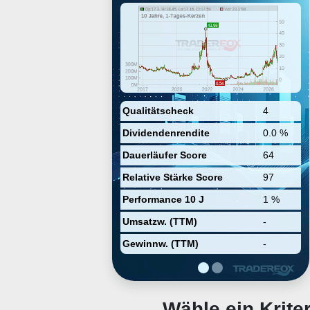
generate domestically produced
bitcoin powered by nuclear, hydro
and solar energy. The company
was founded by Paul Prager and
Nazar Khan on February 8, 2021
and is headquartered in Easton,
MD.
Qualitätscheck
4
Dividendenrendite
0.0 %
Dauerläufer Score
64
Relative Stärke Score
97
Performance 10 J
1 %
Umsatzw. (TTM)
-
Gewinnw. (TTM)
-
Wähle ein Krit