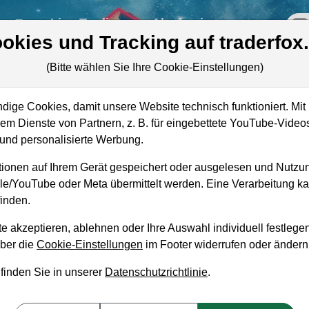
re
Live-Trading
Akademie
off
okies und Tracking auf traderfox
(Bitte wählen Sie Ihre Cookie-Einstellungen)
ige Cookies, damit unsere Website technisch funktioniert. Mit 
Marktkapitalisierung
8,72 Mrd. USD
m Dienste von Partnern, z. B. für eingebettete YouTube-Video
nd personalisierte Werbung.
Unternehmenswert
11,41 Mrd. USD
ionen auf Ihrem Gerät gespeichert oder ausgelesen und Nutzu
Umsatz
168,46 Mio. USD
gle/YouTube oder Meta übermittelt werden. Eine Verarbeitung 
inden.
e akzeptieren, ablehnen oder Ihre Auswahl individuell festlegen
über die
Cookie-Einstellungen
im Footer widerrufen oder ändern
aufempfehlung?
 finden Sie in unserer
Datenschutzrichtlinie
.
ufen und Liegenlassen geeignet?