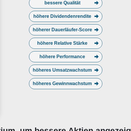
bessere Qualität
höhere Dividendenrendite
höherer Dauerläufer-Score
höhere Relative Stärke
höhere Performance
höheres Umsatzwachstum
höheres Gewinnwachstum
erium, um bessere Aktien angezei