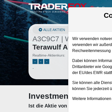
Softwa
Co
ALLE AKTIEN
A3C9C7 | WULF
–
Wir verwenden notwend
verwenden wir außerde
Terawulf Aktie
Reichweitenmessung u
Realtime-Aktienkurs:
Dabei können Informat
-
-
-
Drittanbieter wie Goo
-
der EU/des EWR stattf
Sie können alle Dienst
können Sie jederzeit 
Investment-Check: K
Weitere Informationen
Ist die Aktie von Terawulf zum Ka