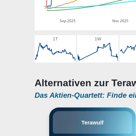
5
Sep 2025
Nov 2025
1T
1W
Alternativen zur Tera
Das Aktien-Quartett: Finde ei
TeraWulf, Inc. owns and operates
Terawulf
fully integrated environmentally
clean bitcoin mining facilities in
the United States. TeraWulf will