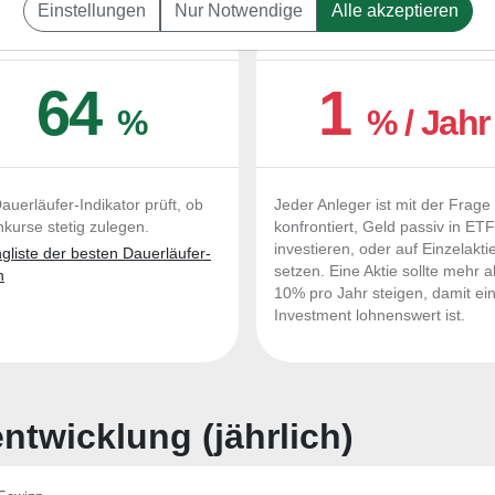
Einstellungen
Nur Notwendige
Alle akzeptieren
UERLÄUFER-QUALITÄTEN
OUTPERFORMER-CHEC
64
1
%
% / Jahr
auerläufer-Indikator prüft, ob
Jeder Anleger ist mit der Frage
nkurse stetig zulegen.
konfrontiert, Geld passiv in ET
investieren, oder auf Einzelakti
liste der besten Dauerläufer-
setzen. Eine Aktie sollte mehr a
n
10% pro Jahr steigen, damit ei
Investment lohnenswert ist.
twicklung (jährlich)