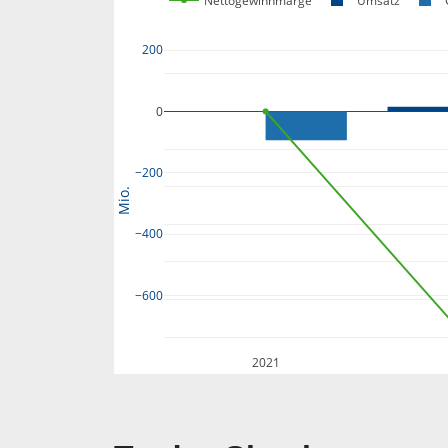
Nettogewinnmarge
Umsatz
200
0
−200
Mio.
−400
−600
2021