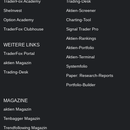
TraderFox Academy
Trading-Desk
SheInvest
Aktien-Screener
Option Academy
Charting-Tool
TraderFox Clubhouse
Signal Trader Pro
Aktien-Rankings
WEITERE LINKS
Aktien-Portfolio
TraderFox Portal
Aktien-Terminal
aktien Magazin
Systemfolio
Trading-Desk
Paper: Research-Reports
Portfolio-Builder
MAGAZINE
aktien
Magazin
Tenbagger Magazin
Trendfollowing Magazin