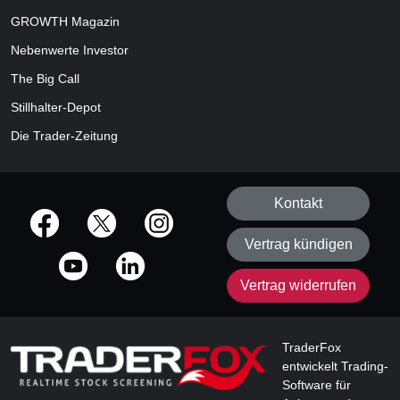
GROWTH
Magazin
Nebenwerte Investor
The Big Call
Stillhalter-Depot
Die Trader-Zeitung
Kontakt
offizielle Social Media-Accounts
Vertrag kündigen
Vertrag widerrufen
TraderFox
entwickelt Trading-
Software für