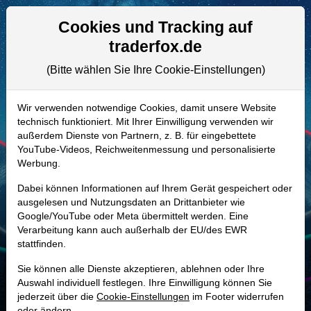
Aktien- und Artikelsuche
Seite
Cookies und Tracking auf
traderfox.de
(Bitte wählen Sie Ihre Cookie-Einstellungen)
ALLE AKTIEN
880054 | GRC
–
Gorman-Rupp
Wir verwenden notwendige Cookies, damit unsere Website
technisch funktioniert. Mit Ihrer Einwilligung verwenden wir
Company Aktie
außerdem Dienste von Partnern, z. B. für eingebettete
Realtime-Aktienkurs:
YouTube-Videos, Reichweitenmessung und personalisierte
Werbung.
-
-
-
-
Dabei können Informationen auf Ihrem Gerät gespeichert oder
ausgelesen und Nutzungsdaten an Drittanbieter wie
Google/YouTube oder Meta übermittelt werden. Eine
Marktkapitalisierung
2,26 Mrd. USD
Verarbeitung kann auch außerhalb der EU/des EWR
stattfinden.
Unternehmenswert
2,49 Mrd. USD
Sie können alle Dienste akzeptieren, ablehnen oder Ihre
Umsatz
682,39 Mio. USD
Auswahl individuell festlegen. Ihre Einwilligung können Sie
jederzeit über die
Cookie-Einstellungen
im Footer widerrufen
oder ändern.