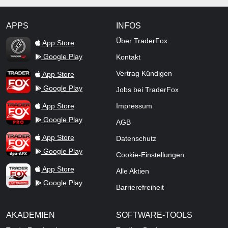
APPS
INFOS
TraderFox Flash
Über TraderFox
App Store
Google Play
Kontakt
TraderFox App
Vertrag Kündigen
App Store
Google Play
Jobs bei TraderFox
TraderFox Pro
App Store
Impressum
Google Play
AGB
TraderFox dpa-AFX ProFeed
App Store
Datenschutz
Google Play
Cookie-Einstellungen
TraderFox Live Trading
App Store
Alle Aktien
Google Play
Barrierefreiheit
AKADEMIEN
SOFTWARE-TOOLS