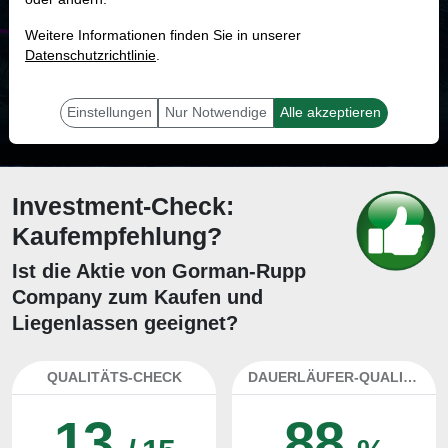
MONKEY-TRADER INDIKATOR
Weitere Informationen finden Sie in unserer
92.5 %
Datenschutzrichtlinie
.
Mit 92.5 % Wahrscheinlichkeit wird selbst der unglücklichst agierende Trader
mit dieser Aktie erfolgreich sein.
Einstellungen
Nur Notwendige
Alle akzeptieren
Investment-Check:
Kaufempfehlung?
Ist die Aktie von Gorman-Rupp
Company zum Kaufen und
Liegenlassen geeignet?
QUALITÄTS-CHECK
DAUERLÄUFER-QUALITÄTEN
13
88