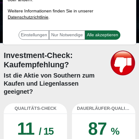
55.7 %
Weitere Informationen finden Sie in unserer
Datenschutzrichtlinie
Mit 55.7 % Wahrscheinlichkeit wird selbst der unglücklichst agierende Trader
.
mit dieser Aktie erfolgreich sein.
Einstellungen
Nur Notwendige
Alle akzeptieren
Investment-Check:
Kaufempfehlung?
Ist die Aktie von Southern zum
Kaufen und Liegenlassen
geeignet?
QUALITÄTS-CHECK
DAUERLÄUFER-QUALITÄTEN
11
87
/ 15
%