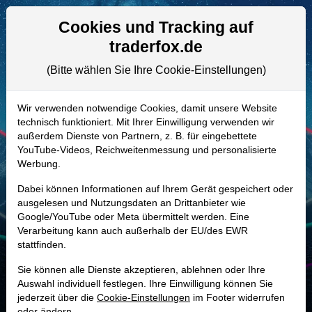
Aktien- und Artikelsuche
Seite
Cookies und Tracking auf
traderfox.de
(Bitte wählen Sie Ihre Cookie-Einstellungen)
ALLE AKTIEN
852523 | SO
–
Southern Aktie
Wir verwenden notwendige Cookies, damit unsere Website
technisch funktioniert. Mit Ihrer Einwilligung verwenden wir
Realtime-Aktienkurs:
außerdem Dienste von Partnern, z. B. für eingebettete
-
-
-
YouTube-Videos, Reichweitenmessung und personalisierte
-
Werbung.
Dabei können Informationen auf Ihrem Gerät gespeichert oder
Marktkapitalisierung
106,85 Mrd. USD
ausgelesen und Nutzungsdaten an Drittanbieter wie
Google/YouTube oder Meta übermittelt werden. Eine
Unternehmenswert
180,95 Mrd. USD
Verarbeitung kann auch außerhalb der EU/des EWR
stattfinden.
Umsatz
29,55 Mrd. USD
Sie können alle Dienste akzeptieren, ablehnen oder Ihre
Auswahl individuell festlegen. Ihre Einwilligung können Sie
jederzeit über die
Cookie-Einstellungen
im Footer widerrufen
MONKEY-TRADER INDIKATOR
oder ändern.