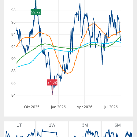
98
99,72
96
94
92
90
88
84,08
86
84
Okt 2025
Jan 2026
Apr 2026
Jul 2026
1T
1W
3M
6M