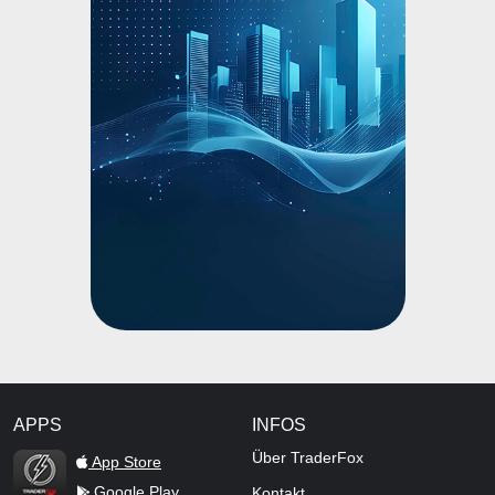
APPS
INFOS
TraderFox Flash
Über TraderFox
App Store
Google Play
Kontakt