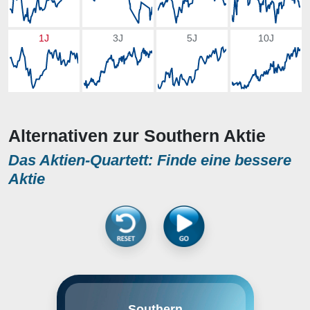
1J
3J
5J
10J
Alternativen zur Southern Aktie
Das Aktien-Quartett: Finde eine bessere
Aktie
The Southern Company zählt zu
Southern
den führenden Stromerzeugern in