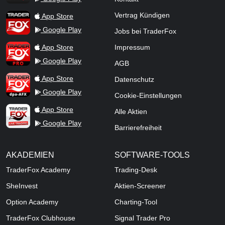
TraderFox App
Vertrag Kündigen
App Store
Google Play
Jobs bei TraderFox
TraderFox Pro
App Store
Impressum
Google Play
AGB
TraderFox dpa-AFX ProFeed
App Store
Datenschutz
Google Play
Cookie-Einstellungen
TraderFox Live Trading
App Store
Alle Aktien
Google Play
Barrierefreiheit
AKADEMIEN
SOFTWARE-TOOLS
TraderFox Academy
Trading-Desk
SheInvest
Aktien-Screener
Option Academy
Charting-Tool
TraderFox Clubhouse
Signal Trader Pro