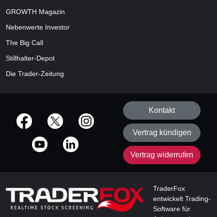
GROWTH
Magazin
Nebenwerte Investor
The Big Call
Stillhalter-Depot
Die Trader-Zeitung
Kontakt
offizielle Social Media-Accounts
Vertrag kündigen
Vertrag widerrufen
TraderFox
entwickelt Trading-
Software für