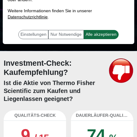
MONKEY-TRADER INDIKATOR
Weitere Informationen finden Sie in unserer
48.6 %
Datenschutzrichtlinie
.
Mit 48.6 % Wahrscheinlichkeit wird selbst der unglücklichst agierende Trader
mit dieser Aktie erfolgreich sein.
Einstellungen
Nur Notwendige
Alle akzeptieren
Investment-Check:
Kaufempfehlung?
Ist die Aktie von Thermo Fisher
Scientific zum Kaufen und
Liegenlassen geeignet?
QUALITÄTS-CHECK
DAUERLÄUFER-QUALITÄTEN
9
74