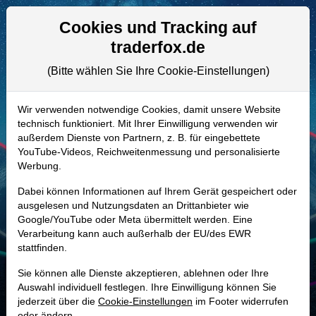
Aktien- und Artikelsuche
Seite
Cookies und Tracking auf
traderfox.de
(Bitte wählen Sie Ihre Cookie-Einstellungen)
ALLE AKTIEN
857209 | TMO
–
Thermo Fisher
Wir verwenden notwendige Cookies, damit unsere Website
technisch funktioniert. Mit Ihrer Einwilligung verwenden wir
Scientific Aktie
außerdem Dienste von Partnern, z. B. für eingebettete
Realtime-Aktienkurs:
YouTube-Videos, Reichweitenmessung und personalisierte
Werbung.
-
-
-
-
Dabei können Informationen auf Ihrem Gerät gespeichert oder
ausgelesen und Nutzungsdaten an Drittanbieter wie
Google/YouTube oder Meta übermittelt werden. Eine
Marktkapitalisierung
216,94 Mrd. USD
Verarbeitung kann auch außerhalb der EU/des EWR
stattfinden.
Unternehmenswert
255,43 Mrd. USD
Sie können alle Dienste akzeptieren, ablehnen oder Ihre
Umsatz
44,56 Mrd. USD
Auswahl individuell festlegen. Ihre Einwilligung können Sie
jederzeit über die
Cookie-Einstellungen
im Footer widerrufen
oder ändern.