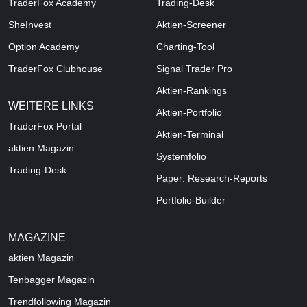
TraderFox Academy
Trading-Desk
SheInvest
Aktien-Screener
Option Academy
Charting-Tool
TraderFox Clubhouse
Signal Trader Pro
Aktien-Rankings
WEITERE LINKS
Aktien-Portfolio
TraderFox Portal
Aktien-Terminal
aktien Magazin
Systemfolio
Trading-Desk
Paper: Research-Reports
Portfolio-Builder
MAGAZINE
aktien
Magazin
Tenbagger Magazin
Trendfollowing Magazin