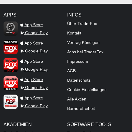
APPS
INFOS
TraderFox Flash
Über TraderFox
App Store
Google Play
Kontakt
TraderFox App
Vertrag Kündigen
App Store
Google Play
Jobs bei TraderFox
TraderFox Pro
App Store
Impressum
Google Play
AGB
TraderFox dpa-AFX ProFeed
App Store
Datenschutz
Google Play
Cookie-Einstellungen
TraderFox Live Trading
App Store
Alle Aktien
Google Play
Barrierefreiheit
AKADEMIEN
SOFTWARE-TOOLS