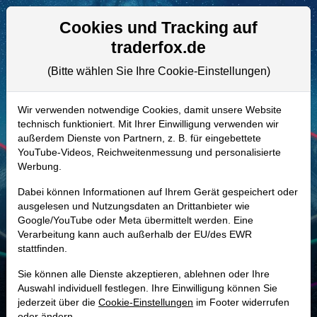
Aktien- und Artikelsuche
Seite
Cookies und Tracking auf
traderfox.de
(Bitte wählen Sie Ihre Cookie-Einstellungen)
ALLE AKTIEN
A2DVJZ | TDW
–
Tidewater (New)
Wir verwenden notwendige Cookies, damit unsere Website
technisch funktioniert. Mit Ihrer Einwilligung verwenden wir
Aktie
außerdem Dienste von Partnern, z. B. für eingebettete
Realtime-Aktienkurs:
YouTube-Videos, Reichweitenmessung und personalisierte
Werbung.
-
-
-
-
Dabei können Informationen auf Ihrem Gerät gespeichert oder
ausgelesen und Nutzungsdaten an Drittanbieter wie
Google/YouTube oder Meta übermittelt werden. Eine
Marktkapitalisierung
4,05 Mrd. USD
Verarbeitung kann auch außerhalb der EU/des EWR
stattfinden.
Unternehmenswert
4,09 Mrd. USD
Sie können alle Dienste akzeptieren, ablehnen oder Ihre
Umsatz
1,35 Mrd. USD
Auswahl individuell festlegen. Ihre Einwilligung können Sie
jederzeit über die
Cookie-Einstellungen
im Footer widerrufen
oder ändern.