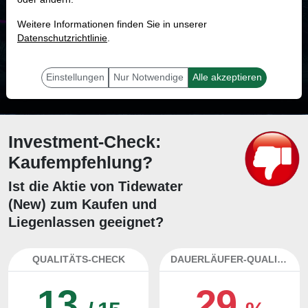
MONKEY-TRADER INDIKATOR
Weitere Informationen finden Sie in unserer
74.2 %
Datenschutzrichtlinie
.
Mit 74.2 % Wahrscheinlichkeit wird selbst der unglücklichst agierende Trader
mit dieser Aktie erfolgreich sein.
Einstellungen
Nur Notwendige
Alle akzeptieren
Investment-Check:
Kaufempfehlung?
Ist die Aktie von Tidewater
(New) zum Kaufen und
Liegenlassen geeignet?
QUALITÄTS-CHECK
DAUERLÄUFER-QUALITÄTEN
13
29