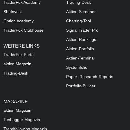
TraderFox Academy
Trading-Desk
SheInvest
Aktien-Screener
Option Academy
Charting-Tool
TraderFox Clubhouse
Signal Trader Pro
Aktien-Rankings
WEITERE LINKS
Aktien-Portfolio
TraderFox Portal
Aktien-Terminal
aktien Magazin
Systemfolio
Trading-Desk
Paper: Research-Reports
Portfolio-Builder
MAGAZINE
aktien
Magazin
Tenbagger Magazin
Trendfollowing Magazin