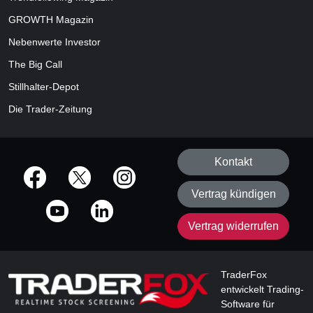
GROWTH
Magazin
Nebenwerte Investor
The Big Call
Stillhalter-Depot
Die Trader-Zeitung
Kontakt
offizielle Social Media-Accounts
Vertrag kündigen
Vertrag widerrufen
TraderFox
entwickelt Trading-
Software für