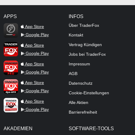
APPS
INFOS
TraderFox Flash
Über TraderFox
App Store
Google Play
Kontakt
TraderFox App
Vertrag Kündigen
App Store
Google Play
Jobs bei TraderFox
TraderFox Pro
App Store
Impressum
Google Play
AGB
TraderFox dpa-AFX ProFeed
App Store
Datenschutz
Google Play
Cookie-Einstellungen
TraderFox Live Trading
App Store
Alle Aktien
Google Play
Barrierefreiheit
AKADEMIEN
SOFTWARE-TOOLS