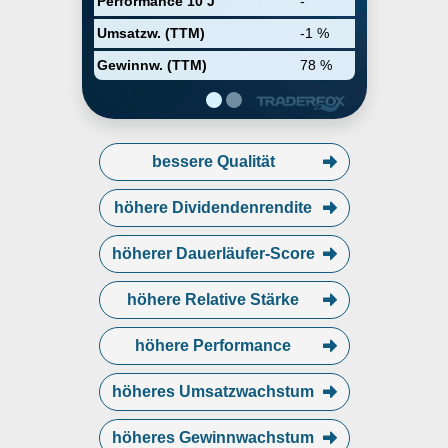
Performance 10 J
-
in 1955 and is headquartered in
Houston, TX.
Umsatzw. (TTM)
-1 %
Gewinnw. (TTM)
78 %
bessere Qualität
höhere Dividendenrendite
höherer Dauerläufer-Score
höhere Relative Stärke
höhere Performance
höheres Umsatzwachstum
höheres Gewinnwachstum