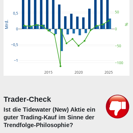
50
0,5
Mrd.
%
0
0
−0,5
−50
−1
−100
2015
2020
2025
Trader-Check
Ist die Tidewater (New) Aktie ein
guter Trading-Kauf im Sinne der
Trendfolge-Philosophie?