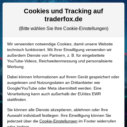
Aktien- und Artikelsuche
Seite
Cookies und Tracking auf
traderfox.de
(Bitte wählen Sie Ihre Cookie-Einstellungen)
ALLE AKTIEN
A0M8F2 | TITN
–
Titan Machinery
Wir verwenden notwendige Cookies, damit unsere Website
technisch funktioniert. Mit Ihrer Einwilligung verwenden wir
Aktie
außerdem Dienste von Partnern, z. B. für eingebettete
Realtime-Aktienkurs:
YouTube-Videos, Reichweitenmessung und personalisierte
Werbung.
-
-
-
-
Dabei können Informationen auf Ihrem Gerät gespeichert oder
ausgelesen und Nutzungsdaten an Drittanbieter wie
Google/YouTube oder Meta übermittelt werden. Eine
Marktkapitalisierung
446,14 Mio. USD
Verarbeitung kann auch außerhalb der EU/des EWR
stattfinden.
Unternehmenswert
1,27 Mrd. USD
Sie können alle Dienste akzeptieren, ablehnen oder Ihre
Umsatz
2,43 Mrd. USD
Auswahl individuell festlegen. Ihre Einwilligung können Sie
jederzeit über die
Cookie-Einstellungen
im Footer widerrufen
oder ändern.