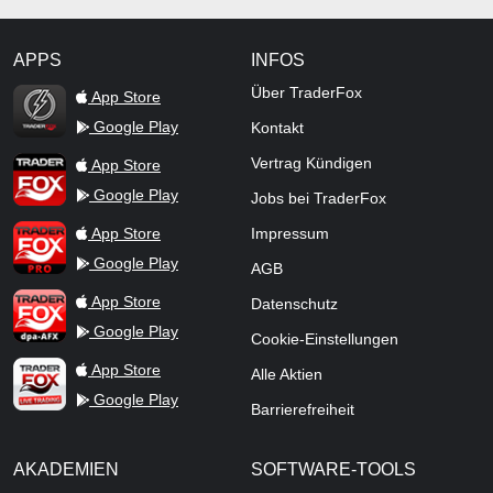
APPS
INFOS
TraderFox Flash
Über TraderFox
App Store
Google Play
Kontakt
TraderFox App
Vertrag Kündigen
App Store
Google Play
Jobs bei TraderFox
TraderFox Pro
App Store
Impressum
Google Play
AGB
TraderFox dpa-AFX ProFeed
App Store
Datenschutz
Google Play
Cookie-Einstellungen
TraderFox Live Trading
App Store
Alle Aktien
Google Play
Barrierefreiheit
AKADEMIEN
SOFTWARE-TOOLS