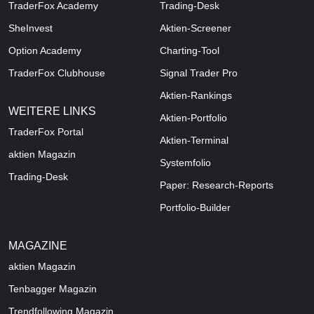
TraderFox Academy
Trading-Desk
SheInvest
Aktien-Screener
Option Academy
Charting-Tool
TraderFox Clubhouse
Signal Trader Pro
Aktien-Rankings
WEITERE LINKS
Aktien-Portfolio
TraderFox Portal
Aktien-Terminal
aktien Magazin
Systemfolio
Trading-Desk
Paper: Research-Reports
Portfolio-Builder
MAGAZINE
aktien
Magazin
Tenbagger Magazin
Trendfollowing Magazin