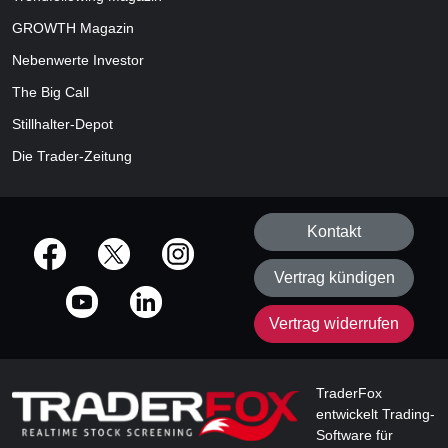
GROWTH
Magazin
Nebenwerte Investor
The Big Call
Stillhalter-Depot
Die Trader-Zeitung
Kontakt
offizielle Social Media-Accounts
Vertrag kündigen
Vertrag widerrufen
TraderFox
entwickelt Trading-
Software für