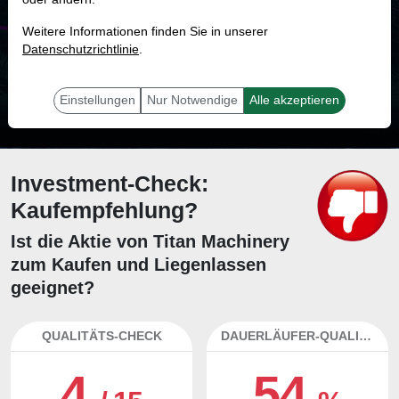
MONKEY-TRADER INDIKATOR
Weitere Informationen finden Sie in unserer
60.4 %
Datenschutzrichtlinie
.
Mit 60.4 % Wahrscheinlichkeit wird selbst der unglücklichst agierende Trader
mit dieser Aktie erfolgreich sein.
Einstellungen
Nur Notwendige
Alle akzeptieren
Investment-Check:
Kaufempfehlung?
Ist die Aktie von Titan Machinery
zum Kaufen und Liegenlassen
geeignet?
QUALITÄTS-CHECK
DAUERLÄUFER-QUALITÄTEN
4
54