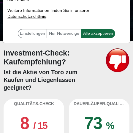
72.2 %
Weitere Informationen finden Sie in unserer
Datenschutzrichtlinie
Mit 72.2 % Wahrscheinlichkeit wird selbst der unglücklichst agierende Trader
.
mit dieser Aktie erfolgreich sein.
Einstellungen
Nur Notwendige
Alle akzeptieren
Investment-Check:
Kaufempfehlung?
Ist die Aktie von Toro zum
Kaufen und Liegenlassen
geeignet?
QUALITÄTS-CHECK
DAUERLÄUFER-QUALITÄTEN
8
73
/ 15
%