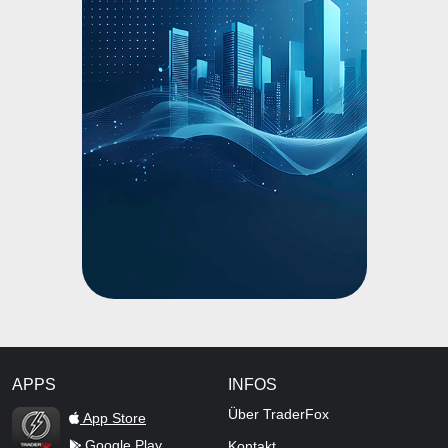
APPS
INFOS
TraderFox Flash
Über TraderFox
App Store
Google Play
Kontakt