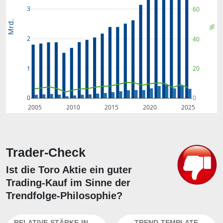
3
60
Mrd.
%
2
40
1
20
0
0
2005
2010
2015
2020
2025
Trader-Check
Ist die Toro Aktie ein guter
Trading-Kauf im Sinne der
Trendfolge-Philosophie?
RELATIVE-STÄRKE-INDEX
TREND-TEMPLATE