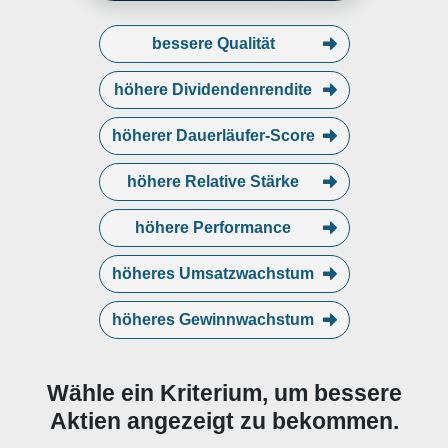
focuses on its wholly owned
domestic distribution company,
certain corporate activities, and
bessere Qualität
the elimination of intersegment
revenues and expenses. The co
höhere Dividendenrendite
höherer Dauerläufer-Score
höhere Relative Stärke
höhere Performance
höheres Umsatzwachstum
höheres Gewinnwachstum
Wähle ein Kriterium, um bessere
Aktien angezeigt zu bekommen.