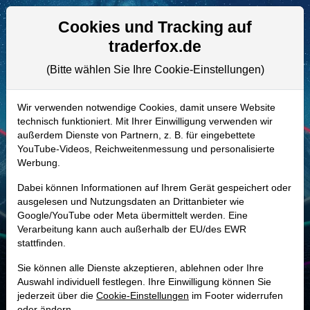
Aktien- und Artikelsuche
Seite
Cookies und Tracking auf
traderfox.de
(Bitte wählen Sie Ihre Cookie-Einstellungen)
ALLE AKTIEN
861568 | TTC
–
Toro Aktie
Wir verwenden notwendige Cookies, damit unsere Website
technisch funktioniert. Mit Ihrer Einwilligung verwenden wir
Realtime-Aktienkurs:
außerdem Dienste von Partnern, z. B. für eingebettete
-
-
-
YouTube-Videos, Reichweitenmessung und personalisierte
-
Werbung.
Dabei können Informationen auf Ihrem Gerät gespeichert oder
Marktkapitalisierung
9,49 Mrd. USD
ausgelesen und Nutzungsdaten an Drittanbieter wie
Google/YouTube oder Meta übermittelt werden. Eine
Unternehmenswert
10,45 Mrd. USD
Verarbeitung kann auch außerhalb der EU/des EWR
stattfinden.
Umsatz
4,51 Mrd. USD
Sie können alle Dienste akzeptieren, ablehnen oder Ihre
Auswahl individuell festlegen. Ihre Einwilligung können Sie
jederzeit über die
Cookie-Einstellungen
im Footer widerrufen
MONKEY-TRADER INDIKATOR
oder ändern.