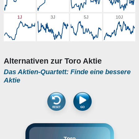
1J
3J
5J
10J
Alternativen zur Toro Aktie
Das Aktien-Quartett: Finde eine bessere
Aktie
The Toro Co. engages in the
Toro
provision of innovative solutions