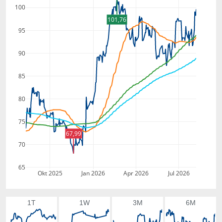
100
101,76
95
90
85
80
75
67,99
70
65
Okt 2025
Jan 2026
Apr 2026
Jul 2026
1T
1W
3M
6M