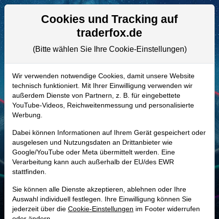
Aktien- und Artikelsuche
Seite
Cookies und Tracking auf
traderfox.de
(Bitte wählen Sie Ihre Cookie-Einstellungen)
ALLE AKTIEN
A2PH5P | TMDX
–
TransMedics
Wir verwenden notwendige Cookies, damit unsere Website
technisch funktioniert. Mit Ihrer Einwilligung verwenden wir
Group Aktie
außerdem Dienste von Partnern, z. B. für eingebettete
Realtime-Aktienkurs:
YouTube-Videos, Reichweitenmessung und personalisierte
Werbung.
-
-
-
-
Dabei können Informationen auf Ihrem Gerät gespeichert oder
ausgelesen und Nutzungsdaten an Drittanbieter wie
Google/YouTube oder Meta übermittelt werden. Eine
Marktkapitalisierung
2,66 Mrd. USD
Verarbeitung kann auch außerhalb der EU/des EWR
stattfinden.
Unternehmenswert
3,06 Mrd. USD
Sie können alle Dienste akzeptieren, ablehnen oder Ihre
Umsatz
605,49 Mio. USD
Auswahl individuell festlegen. Ihre Einwilligung können Sie
jederzeit über die
Cookie-Einstellungen
im Footer widerrufen
oder ändern.