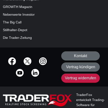
GROWTH
Magazin
Nebenwerte Investor
The Big Call
Stillhalter-Depot
Die Trader-Zeitung
Kontakt
offizielle Social Media-Accounts
Vertrag kündigen
Vertrag widerrufen
TraderFox
entwickelt Trading-
Software für