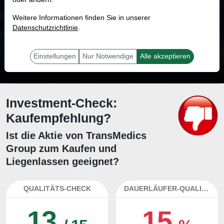
MONKEY-TRADER INDIKATOR
Weitere Informationen finden Sie in unserer
34.4 %
Datenschutzrichtlinie
.
Mit 34.4 % Wahrscheinlichkeit wird selbst der unglücklichst agierende Trader
mit dieser Aktie erfolgreich sein.
Einstellungen
Nur Notwendige
Alle akzeptieren
Investment-Check:
Kaufempfehlung?
Ist die Aktie von TransMedics
Group zum Kaufen und
Liegenlassen geeignet?
QUALITÄTS-CHECK
DAUERLÄUFER-QUALITÄTEN
13
15