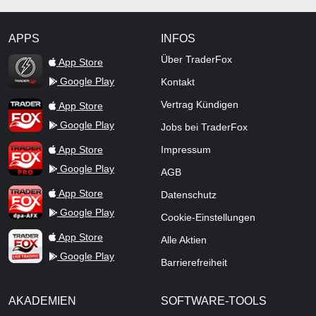
APPS
INFOS
TraderFox Flash
Über TraderFox
App Store
Google Play
Kontakt
TraderFox App
Vertrag Kündigen
App Store
Google Play
Jobs bei TraderFox
TraderFox Pro
App Store
Impressum
Google Play
AGB
TraderFox dpa-AFX ProFeed
App Store
Datenschutz
Google Play
Cookie-Einstellungen
TraderFox Live Trading
App Store
Alle Aktien
Google Play
Barrierefreiheit
AKADEMIEN
SOFTWARE-TOOLS