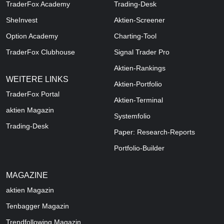
TraderFox Academy
Trading-Desk
SheInvest
Aktien-Screener
Option Academy
Charting-Tool
TraderFox Clubhouse
Signal Trader Pro
Aktien-Rankings
WEITERE LINKS
Aktien-Portfolio
TraderFox Portal
Aktien-Terminal
aktien Magazin
Systemfolio
Trading-Desk
Paper: Research-Reports
Portfolio-Builder
MAGAZINE
aktien
Magazin
Tenbagger Magazin
Trendfollowing Magazin