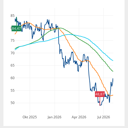
85
80
84,47
75
70
65
60
55
48,87
50
Okt 2025
Jan 2026
Apr 2026
Jul 2026