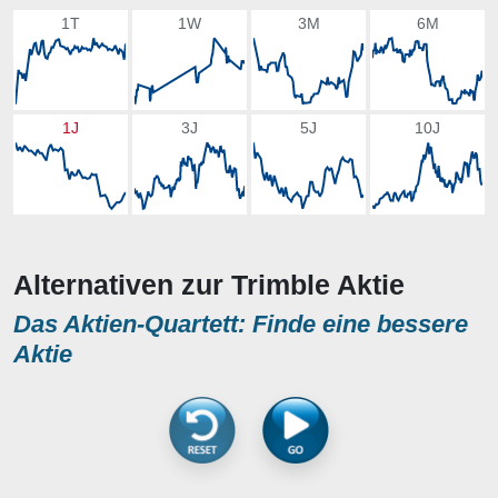
1T
1W
3M
6M
1J
3J
5J
10J
Alternativen zur Trimble Aktie
Das Aktien-Quartett: Finde eine bessere
Aktie