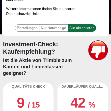
13.3 %
Weitere Informationen finden Sie in unserer
Datenschutzrichtlinie
Mit 13.3 % Wahrscheinlichkeit wird selbst der unglücklichst agierende Trader
.
mit dieser Aktie erfolgreich sein.
Einstellungen
Nur Notwendige
Alle akzeptieren
Investment-Check:
Kaufempfehlung?
Ist die Aktie von Trimble zum
Kaufen und Liegenlassen
geeignet?
QUALITÄTS-CHECK
DAUERLÄUFER-QUALITÄTEN
9
42
/ 15
%