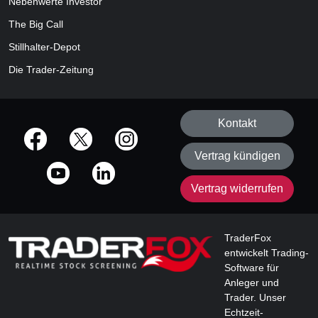
Nebenwerte Investor
The Big Call
Stillhalter-Depot
Die Trader-Zeitung
Kontakt
offizielle Social Media-Accounts
Vertrag kündigen
Vertrag widerrufen
TraderFox
entwickelt Trading-
Software für
Anleger und
Trader. Unser
Echtzeit-