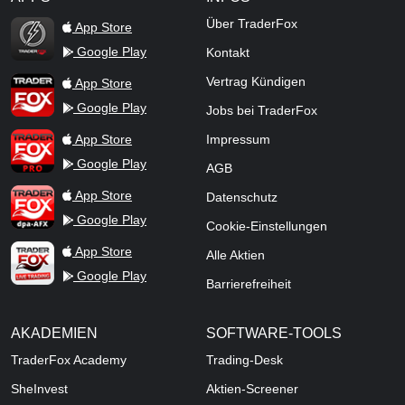
TraderFox Flash
Über TraderFox
App Store
Google Play
Kontakt
TraderFox App
Vertrag Kündigen
App Store
Google Play
Jobs bei TraderFox
TraderFox Pro
App Store
Impressum
Google Play
AGB
TraderFox dpa-AFX ProFeed
App Store
Datenschutz
Google Play
Cookie-Einstellungen
TraderFox Live Trading
App Store
Alle Aktien
Google Play
Barrierefreiheit
AKADEMIEN
SOFTWARE-TOOLS
TraderFox Academy
Trading-Desk
SheInvest
Aktien-Screener