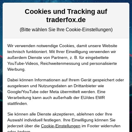
Aktien- und Artikelsuche
Seite
Cookies und Tracking auf
traderfox.de
(Bitte wählen Sie Ihre Cookie-Einstellungen)
ALLE AKTIEN
882295 | TRMB
–
Trimble Aktie
Wir verwenden notwendige Cookies, damit unsere Website
technisch funktioniert. Mit Ihrer Einwilligung verwenden wir
Realtime-Aktienkurs:
außerdem Dienste von Partnern, z. B. für eingebettete
-
-
-
YouTube-Videos, Reichweitenmessung und personalisierte
-
Werbung.
Dabei können Informationen auf Ihrem Gerät gespeichert oder
Marktkapitalisierung
13,64 Mrd. USD
ausgelesen und Nutzungsdaten an Drittanbieter wie
Google/YouTube oder Meta übermittelt werden. Eine
Unternehmenswert
14,82 Mrd. USD
Verarbeitung kann auch außerhalb der EU/des EWR
stattfinden.
Umsatz
3,59 Mrd. USD
Sie können alle Dienste akzeptieren, ablehnen oder Ihre
Auswahl individuell festlegen. Ihre Einwilligung können Sie
jederzeit über die
Cookie-Einstellungen
im Footer widerrufen
MONKEY-TRADER INDIKATOR
oder ändern.