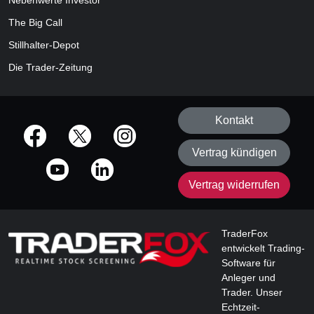
Nebenwerte Investor
The Big Call
Stillhalter-Depot
Die Trader-Zeitung
Kontakt
offizielle Social Media-Accounts
Vertrag kündigen
Vertrag widerrufen
TraderFox
entwickelt Trading-
Software für
Anleger und
Trader. Unser
Echtzeit-