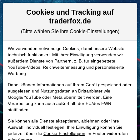
Aktien- und Artikelsuche
Seite
Cookies und Tracking auf
traderfox.de
(Bitte wählen Sie Ihre Cookie-Einstellungen)
ALLE AKTIEN
A2QNNR | TRIN
–
Trinity Capital
Wir verwenden notwendige Cookies, damit unsere Website
technisch funktioniert. Mit Ihrer Einwilligung verwenden wir
Aktie
außerdem Dienste von Partnern, z. B. für eingebettete
Realtime-Aktienkurs:
YouTube-Videos, Reichweitenmessung und personalisierte
Werbung.
-
-
-
-
Dabei können Informationen auf Ihrem Gerät gespeichert oder
ausgelesen und Nutzungsdaten an Drittanbieter wie
Google/YouTube oder Meta übermittelt werden. Eine
Marktkapitalisierung
1,71 Mrd. USD
Verarbeitung kann auch außerhalb der EU/des EWR
stattfinden.
Unternehmenswert
3,21 Mrd. USD
Sie können alle Dienste akzeptieren, ablehnen oder Ihre
Umsatz
204,61 Mio. USD
Auswahl individuell festlegen. Ihre Einwilligung können Sie
jederzeit über die
Cookie-Einstellungen
im Footer widerrufen
oder ändern.