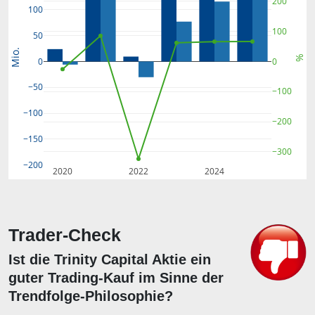
200
100
100
50
Mio.
%
0
0
−50
−100
−100
−200
−150
−300
−200
2020
2022
2024
Trader-Check
Ist die Trinity Capital Aktie ein
guter Trading-Kauf im Sinne der
Trendfolge-Philosophie?