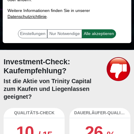
MONKEY-TRADER INDIKATOR
Weitere Informationen finden Sie in unserer
69.2 %
Datenschutzrichtlinie
.
Mit 69.2 % Wahrscheinlichkeit wird selbst der unglücklichst agierende Trader
mit dieser Aktie erfolgreich sein.
Einstellungen
Nur Notwendige
Alle akzeptieren
Investment-Check:
Kaufempfehlung?
Ist die Aktie von Trinity Capital
zum Kaufen und Liegenlassen
geeignet?
QUALITÄTS-CHECK
DAUERLÄUFER-QUALITÄTEN
10
26