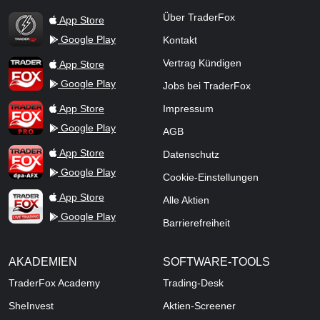
TraderFox Flash
Über TraderFox
App Store
Google Play
Kontakt
TraderFox App
Vertrag Kündigen
App Store
Google Play
Jobs bei TraderFox
TraderFox Pro
App Store
Impressum
Google Play
AGB
TraderFox dpa-AFX ProFeed
App Store
Datenschutz
Google Play
Cookie-Einstellungen
TraderFox Live Trading
App Store
Alle Aktien
Google Play
Barrierefreiheit
AKADEMIEN
SOFTWARE-TOOLS
TraderFox Academy
Trading-Desk
SheInvest
Aktien-Screener