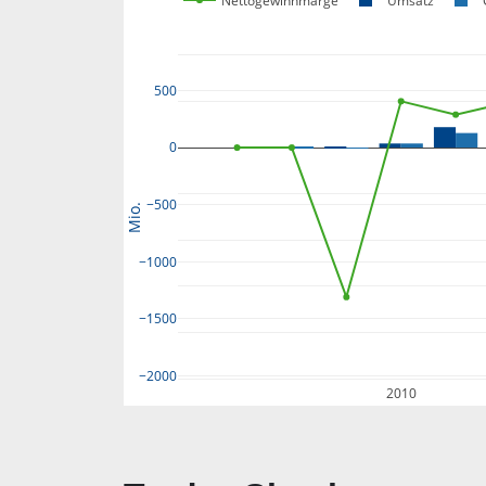
Nettogewinnmarge
Umsatz
500
0
−500
Mio.
−1000
−1500
−2000
2010