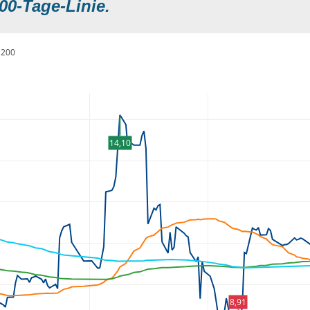
00-Tage-Linie.
200
14,10
8,91