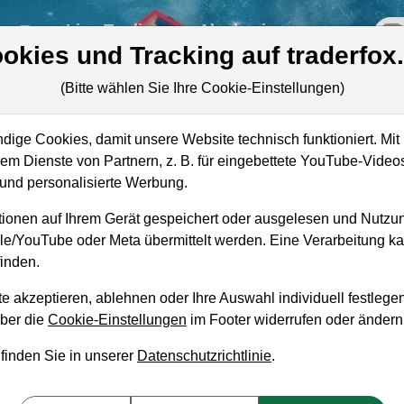
re
Live-Trading
Akademie
off
okies und Tracking auf traderfox
(Bitte wählen Sie Ihre Cookie-Einstellungen)
ige Cookies, damit unsere Website technisch funktioniert. Mit 
Marktkapitalisierung
1,27 Mrd. USD
m Dienste von Partnern, z. B. für eingebettete YouTube-Video
ie
nd personalisierte Werbung.
Unternehmenswert
2,71 Mrd. USD
ionen auf Ihrem Gerät gespeichert oder ausgelesen und Nutzu
Umsatz
115,06 Mio. USD
gle/YouTube oder Meta übermittelt werden. Eine Verarbeitung 
inden.
e akzeptieren, ablehnen oder Ihre Auswahl individuell festlegen
über die
Cookie-Einstellungen
im Footer widerrufen oder ändern
aufempfehlung?
 finden Sie in unserer
Datenschutzrichtlinie
.
estment zum Kaufen und Liegenlassen geeignet