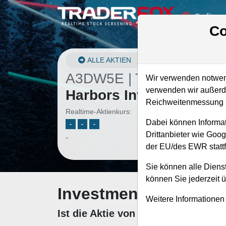
Softwa
Co
ALLE AKTIEN
A3DW5E | TWO
–
Two
Wir verwenden notwend
verwenden wir außerde
Harbors Investment Akt
Reichweitenmessung u
Realtime-Aktienkurs:
Dabei können Informat
-
-
-
Drittanbieter wie Goo
-
der EU/des EWR stattf
Sie können alle Dienst
können Sie jederzeit 
Investment-Check: K
Weitere Informationen
Ist die Aktie von Two Harbors Inv