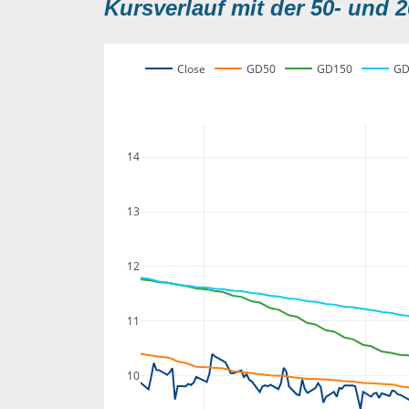
Kursverlauf mit der 50- und 2
Close
GD50
GD150
GD
14
13
12
11
10