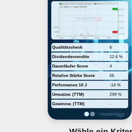
backed securities, mortgage
servicing rights, and other
financial assets. Its objective is to
provide risk-adjusted returns to
its stockholders over the long
term, primarily through dividends
and secondarily through capital
appreciation. The company was
founded on May 21, 2009 and is
headquartered in St. Louis Park,
Qualitätscheck
6
MN.
Dividendenrendite
12.6 %
Dauerläufer Score
4
Relative Stärke Score
55
Performance 10 J
-14 %
Umsatzw. (TTM)
299 %
Gewinnw. (TTM)
-
Wähle ein Krit