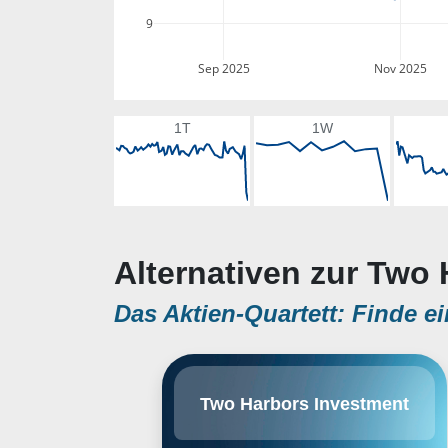
9
Sep 2025
Nov 2025
1T
1W
Alternativen zur Two 
Das Aktien-Quartett: Finde ei
Two Harbors Investment Corp. is a
Two Harbors Investment
real estate investment trust, which
invests in finances, and manages
agency residential mortgage-