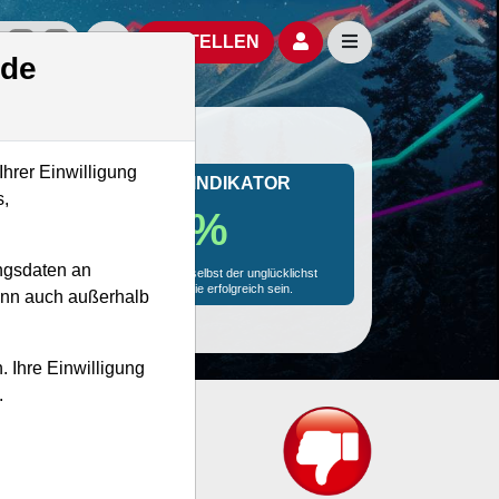
izielle Social Media-Accounts
Aktien- und Artikelsuche öffnen
Seitennavigation öf
BESTELLEN
.de
Ihrer Einwilligung
MONKEY-TRADER INDIKATOR
s,
71.2 %
ngsdaten an
Mit 71.2 % Wahrscheinlichkeit wird selbst der unglücklichst
agierende Trader mit dieser Aktie erfolgreich sein.
kann auch außerhalb
. Ihre Einwilligung
.
?