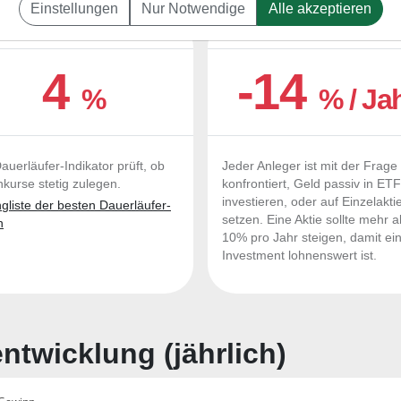
Einstellungen
Nur Notwendige
Alle akzeptieren
UERLÄUFER-QUALITÄTEN
OUTPERFORMER-CHEC
4
-14
%
% / Ja
auerläufer-Indikator prüft, ob
Jeder Anleger ist mit der Frage
nkurse stetig zulegen.
konfrontiert, Geld passiv in ET
investieren, oder auf Einzelakti
liste der besten Dauerläufer-
setzen. Eine Aktie sollte mehr a
n
10% pro Jahr steigen, damit ei
Investment lohnenswert ist.
twicklung (jährlich)