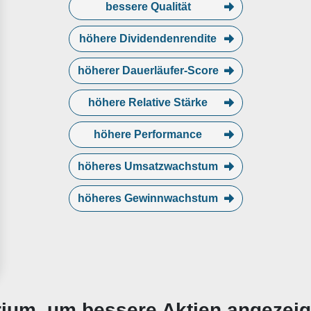
bessere Qualität
höhere Dividendenrendite
höherer Dauerläufer-Score
höhere Relative Stärke
höhere Performance
höheres Umsatzwachstum
höheres Gewinnwachstum
erium, um bessere Aktien angezei