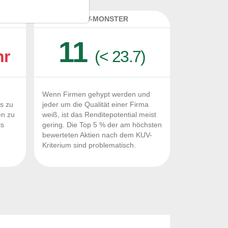
K
KUV-MONSTER
11
hr
(< 23.7)
Wenn Firmen gehypt werden und
Fs zu
jeder um die Qualität einer Firma
en zu
weiß, ist das Renditepotential meist
ls
gering. Die Top 5 % der am höchsten
n
bewerteten Aktien nach dem KUV-
Kriterium sind problematisch.