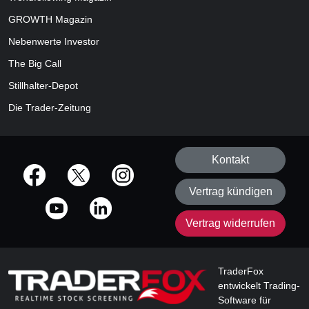
GROWTH
Magazin
Nebenwerte Investor
The Big Call
Stillhalter-Depot
Die Trader-Zeitung
Kontakt
offizielle Social Media-Accounts
Vertrag kündigen
Vertrag widerrufen
TraderFox
entwickelt Trading-
Software für