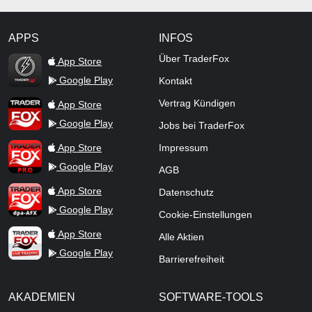
APPS
INFOS
TraderFox Flash
Über TraderFox
App Store
Google Play
Kontakt
TraderFox App
Vertrag Kündigen
App Store
Google Play
Jobs bei TraderFox
TraderFox Pro
App Store
Impressum
Google Play
AGB
TraderFox dpa-AFX ProFeed
App Store
Datenschutz
Google Play
Cookie-Einstellungen
TraderFox Live Trading
App Store
Alle Aktien
Google Play
Barrierefreiheit
AKADEMIEN
SOFTWARE-TOOLS