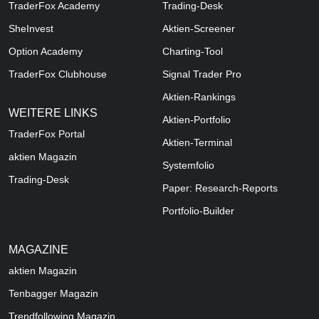
TraderFox Academy
Trading-Desk
SheInvest
Aktien-Screener
Option Academy
Charting-Tool
TraderFox Clubhouse
Signal Trader Pro
Aktien-Rankings
WEITERE LINKS
Aktien-Portfolio
TraderFox Portal
Aktien-Terminal
aktien Magazin
Systemfolio
Trading-Desk
Paper: Research-Reports
Portfolio-Builder
MAGAZINE
aktien
Magazin
Tenbagger Magazin
Trendfollowing Magazin