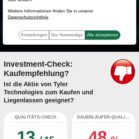
MONKEY-TRADER INDIKATOR
Weitere Informationen finden Sie in unserer
7.9 %
Datenschutzrichtlinie
.
Mit 7.9 % Wahrscheinlichkeit wird selbst der unglücklichst agierende Trader
mit dieser Aktie erfolgreich sein.
Einstellungen
Nur Notwendige
Alle akzeptieren
Investment-Check:
Kaufempfehlung?
Ist die Aktie von Tyler
Technologies zum Kaufen und
Liegenlassen geeignet?
QUALITÄTS-CHECK
DAUERLÄUFER-QUALITÄTEN
13
48