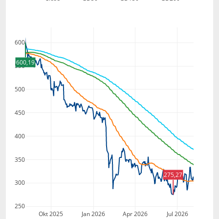
600
600,19
550
500
450
400
350
275,27
300
250
Okt 2025
Jan 2026
Apr 2026
Jul 2026