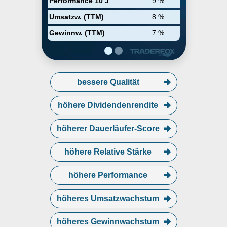
Performance 10 J
9 %
solutions including digital
solutions, payment processing,
Umsatzw. (TTM)
8 %
streamline data processing, and
improve operations and
Gewinnw. (TTM)
7 %
workflows. The company was
founded in 1966 and is
headquartered in Plano, TX.
bessere Qualität
höhere Dividendenrendite
höherer Dauerläufer-Score
höhere Relative Stärke
höhere Performance
höheres Umsatzwachstum
höheres Gewinnwachstum