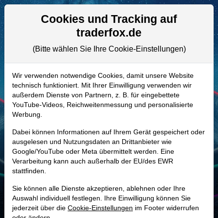
Aktien- und Artikelsuche
Seite
Cookies und Tracking auf
traderfox.de
(Bitte wählen Sie Ihre Cookie-Einstellungen)
ALLE AKTIEN
917099 | TYL
–
Tyler Technologies
Wir verwenden notwendige Cookies, damit unsere Website
technisch funktioniert. Mit Ihrer Einwilligung verwenden wir
Aktie
außerdem Dienste von Partnern, z. B. für eingebettete
Realtime-Aktienkurs:
YouTube-Videos, Reichweitenmessung und personalisierte
Werbung.
-
-
-
-
Dabei können Informationen auf Ihrem Gerät gespeichert oder
ausgelesen und Nutzungsdaten an Drittanbieter wie
Google/YouTube oder Meta übermittelt werden. Eine
Marktkapitalisierung
12,58 Mrd. USD
Verarbeitung kann auch außerhalb der EU/des EWR
stattfinden.
Unternehmenswert
13,06 Mrd. USD
Sie können alle Dienste akzeptieren, ablehnen oder Ihre
Umsatz
2,33 Mrd. USD
Auswahl individuell festlegen. Ihre Einwilligung können Sie
jederzeit über die
Cookie-Einstellungen
im Footer widerrufen
oder ändern.