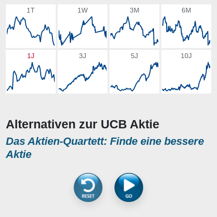
1T
1W
3M
6M
1J
3J
5J
10J
Alternativen zur UCB Aktie
Das Aktien-Quartett: Finde eine bessere
Aktie