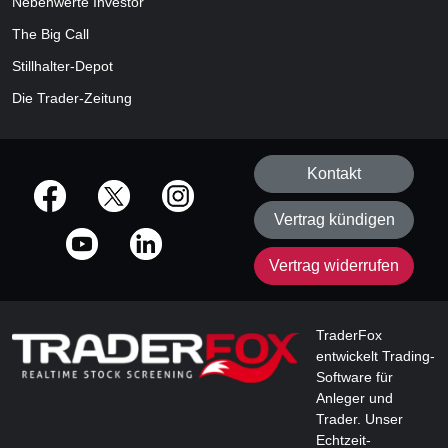
Nebenwerte Investor
The Big Call
Stillhalter-Depot
Die Trader-Zeitung
Kontakt
offizielle Social Media-Accounts
Vertrag kündigen
Vertrag widerrufen
TraderFox
entwickelt Trading-
Software für
Anleger und
Trader. Unser
Echtzeit-