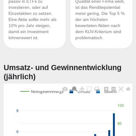
passiv in ETFs zu
Qualität einer Firma weiß,
investieren, oder auf
ist das Renditepotential
Einzelaktien zu setzen.
meist gering. Die Top 5 %
Eine Aktie sollte mehr als
der am höchsten
10% pro Jahr steigen,
bewerteten Aktien nach
damit ein Investment
dem KUV-Kriterium sind
lohnenswert ist.
problematisch.
Umsatz- und Gewinnentwicklung
(jährlich)
Nettogewinnmarge
Umsatz
Gewinn
100
8
80
6