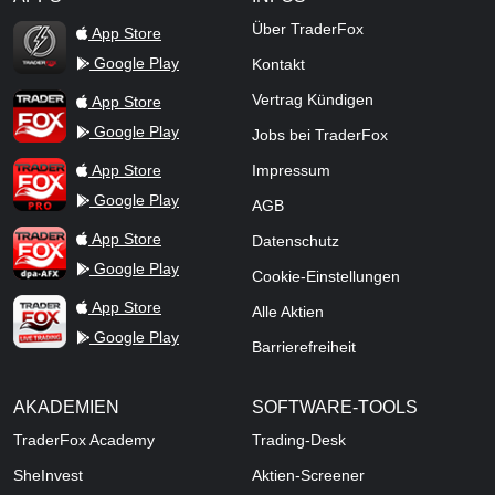
TraderFox Flash
Über TraderFox
App Store
Google Play
Kontakt
TraderFox App
Vertrag Kündigen
App Store
Google Play
Jobs bei TraderFox
TraderFox Pro
App Store
Impressum
Google Play
AGB
TraderFox dpa-AFX ProFeed
App Store
Datenschutz
Google Play
Cookie-Einstellungen
TraderFox Live Trading
App Store
Alle Aktien
Google Play
Barrierefreiheit
AKADEMIEN
SOFTWARE-TOOLS
TraderFox Academy
Trading-Desk
SheInvest
Aktien-Screener