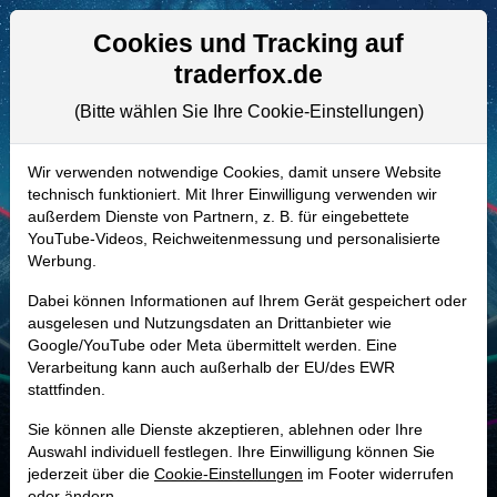
Aktien- und Artikelsuche
Seite
Cookies und Tracking auf
traderfox.de
(Bitte wählen Sie Ihre Cookie-Einstellungen)
ALLE AKTIEN
852738 | UNC
–
UCB Aktie
Wir verwenden notwendige Cookies, damit unsere Website
technisch funktioniert. Mit Ihrer Einwilligung verwenden wir
Realtime-Aktienkurs:
außerdem Dienste von Partnern, z. B. für eingebettete
-
-
-
YouTube-Videos, Reichweitenmessung und personalisierte
-
Werbung.
Dabei können Informationen auf Ihrem Gerät gespeichert oder
Marktkapitalisierung
42,42 Mrd. EUR
ausgelesen und Nutzungsdaten an Drittanbieter wie
Google/YouTube oder Meta übermittelt werden. Eine
Unternehmenswert
44,82 Mrd. EUR
Verarbeitung kann auch außerhalb der EU/des EWR
stattfinden.
Umsatz
7,74 Mrd. EUR
Sie können alle Dienste akzeptieren, ablehnen oder Ihre
Auswahl individuell festlegen. Ihre Einwilligung können Sie
jederzeit über die
Cookie-Einstellungen
im Footer widerrufen
MONKEY-TRADER INDIKATOR
oder ändern.