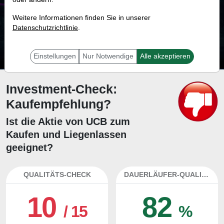
68.1 %
Weitere Informationen finden Sie in unserer
Datenschutzrichtlinie
Mit 68.1 % Wahrscheinlichkeit wird selbst der unglücklichst agierende Trader
.
mit dieser Aktie erfolgreich sein.
Einstellungen
Nur Notwendige
Alle akzeptieren
Investment-Check:
Kaufempfehlung?
Ist die Aktie von UCB zum
Kaufen und Liegenlassen
geeignet?
QUALITÄTS-CHECK
DAUERLÄUFER-QUALITÄTEN
10
82
/ 15
%