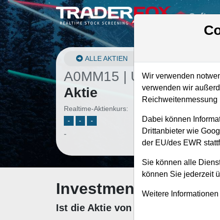
Softwa
Co
ALLE AKTIEN
A0MM15 | UDR
–
UDR
Wir verwenden notwend
verwenden wir außerde
Aktie
Reichweitenmessung u
Realtime-Aktienkurs:
Dabei können Informat
-
-
-
Drittanbieter wie Goo
-
der EU/des EWR stattf
Sie können alle Dienst
können Sie jederzeit 
Investment-Check: K
Weitere Informationen
Ist die Aktie von UDR zum Kaufen 