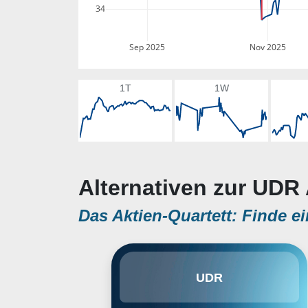
34
Sep 2025
Nov 2025
1T
1W
Alternativen zur UDR 
Das Aktien-Quartett: Finde ei
UDR, Inc. is a real estate
UDR
investment trust, which owns,
operates, acquires, renovates,
develops, redevelops, disposes