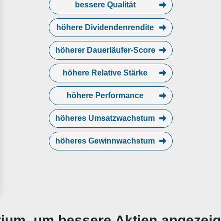
bessere Qualität
höhere Dividendenrendite
höherer Dauerläufer-Score
höhere Relative Stärke
höhere Performance
höheres Umsatzwachstum
höheres Gewinnwachstum
erium, um bessere Aktien angezei