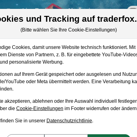
re
Live-Trading
Akademie
off
okies und Tracking auf traderfox
(Bitte wählen Sie Ihre Cookie-Einstellungen)
ige Cookies, damit unsere Website technisch funktioniert. Mit 
Marktkapitalisierung
12,34 Mrd. USD
m Dienste von Partnern, z. B. für eingebettete YouTube-Video
nd personalisierte Werbung.
Unternehmenswert
18,38 Mrd. USD
ionen auf Ihrem Gerät gespeichert oder ausgelesen und Nutzu
Umsatz
1,71 Mrd. USD
gle/YouTube oder Meta übermittelt werden. Eine Verarbeitung 
inden.
e akzeptieren, ablehnen oder Ihre Auswahl individuell festlegen
über die
Cookie-Einstellungen
im Footer widerrufen oder ändern
aufempfehlung?
 finden Sie in unserer
Datenschutzrichtlinie
.
und Liegenlassen geeignet?