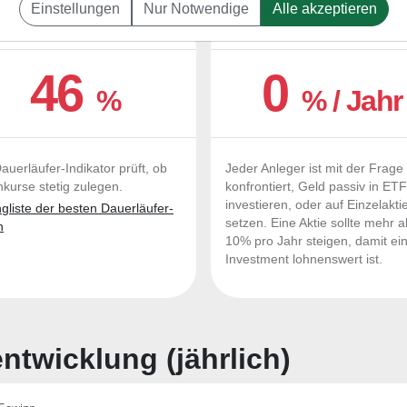
Einstellungen
Nur Notwendige
Alle akzeptieren
UERLÄUFER-QUALITÄTEN
OUTPERFORMER-CHEC
46
0
%
% / Jahr
auerläufer-Indikator prüft, ob
Jeder Anleger ist mit der Frage
nkurse stetig zulegen.
konfrontiert, Geld passiv in ET
investieren, oder auf Einzelakti
liste der besten Dauerläufer-
setzen. Eine Aktie sollte mehr a
n
10% pro Jahr steigen, damit ei
Investment lohnenswert ist.
twicklung (jährlich)