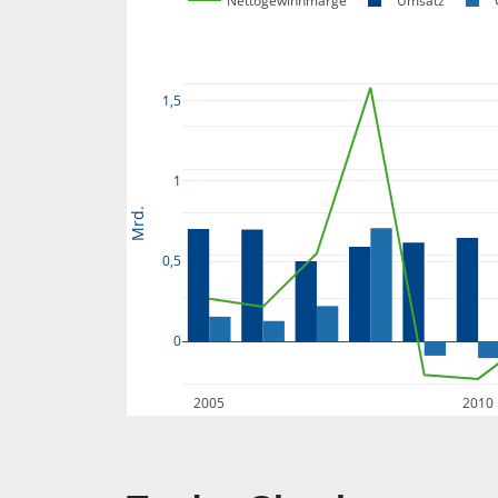
Nettogewinnmarge
Umsatz
1,5
1
Mrd.
0,5
0
2005
2010