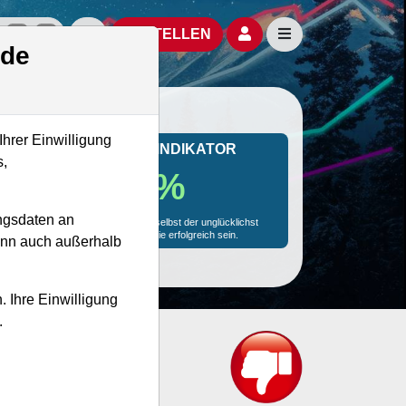
izielle Social Media-Accounts
Aktien- und Artikelsuche öffnen
Seitennavigation öf
BESTELLEN
.de
Ihrer Einwilligung
MONKEY-TRADER INDIKATOR
s,
56.4 %
ngsdaten an
Mit 56.4 % Wahrscheinlichkeit wird selbst der unglücklichst
agierende Trader mit dieser Aktie erfolgreich sein.
kann auch außerhalb
. Ihre Einwilligung
.