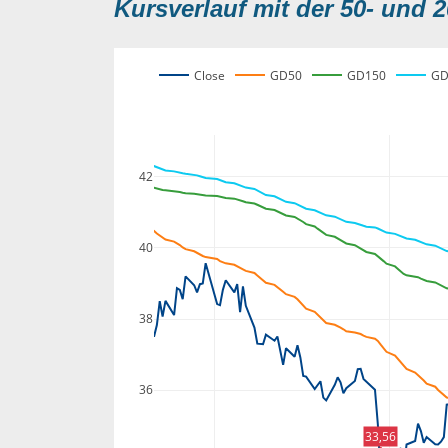
Kursverlauf mit der 50- und 2
Close
GD50
GD150
GD
42
40
38
36
33,56