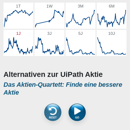
1T
1W
3M
6M
1J
3J
5J
10J
Alternativen zur UiPath Aktie
Das Aktien-Quartett: Finde eine bessere
Aktie