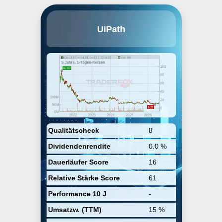
UiPath, Inc. engages in the
UiPath
development and provision of a
software platform to automate
business processes. The firm
serves the public, healthcare,
telecommunication, finance, and
banking industries. It also offers
accounts payable automation,
claims processing automation,
contact center automation, and
finance and accounting
automation. The company was
founded by Daniel Dines and
Marius Tirca in 2005 and is
Qualitätscheck
8
headquartered in New York, NY.
Dividendenrendite
0.0 %
Dauerläufer Score
16
Relative Stärke Score
61
Performance 10 J
-
Umsatzw. (TTM)
15 %