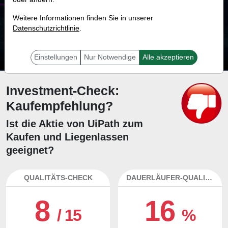
37.9 %
Weitere Informationen finden Sie in unserer
Datenschutzrichtlinie
Mit 37.9 % Wahrscheinlichkeit wird selbst der unglücklichst agierende Trader
.
mit dieser Aktie erfolgreich sein.
Einstellungen
Nur Notwendige
Alle akzeptieren
Investment-Check:
Kaufempfehlung?
Ist die Aktie von UiPath zum
Kaufen und Liegenlassen
geeignet?
QUALITÄTS-CHECK
DAUERLÄUFER-QUALITÄTEN
8
16
/ 15
%