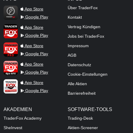
TraderFox Flash
Über TraderFox
App Store
Google Play
Kontakt
TraderFox App
Vertrag Kündigen
App Store
Google Play
Jobs bei TraderFox
TraderFox Pro
App Store
Impressum
Google Play
AGB
TraderFox dpa-AFX ProFeed
App Store
Datenschutz
Google Play
Cookie-Einstellungen
TraderFox Live Trading
App Store
Alle Aktien
Google Play
Barrierefreiheit
AKADEMIEN
SOFTWARE-TOOLS
TraderFox Academy
Trading-Desk
SheInvest
Aktien-Screener