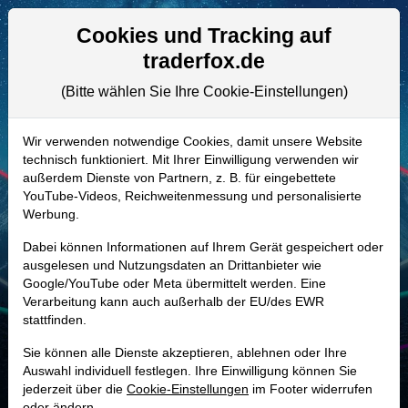
Aktien- und Artikelsuche
Seite
Cookies und Tracking auf
traderfox.de
(Bitte wählen Sie Ihre Cookie-Einstellungen)
ALLE AKTIEN
A3CND6
–
UiPath Aktie
Wir verwenden notwendige Cookies, damit unsere Website
technisch funktioniert. Mit Ihrer Einwilligung verwenden wir
Realtime-Aktienkurs:
außerdem Dienste von Partnern, z. B. für eingebettete
-
-
-
YouTube-Videos, Reichweitenmessung und personalisierte
-
Werbung.
Dabei können Informationen auf Ihrem Gerät gespeichert oder
Marktkapitalisierung
7,25 Mrd. USD
ausgelesen und Nutzungsdaten an Drittanbieter wie
Google/YouTube oder Meta übermittelt werden. Eine
Unternehmenswert
6,03 Mrd. USD
Verarbeitung kann auch außerhalb der EU/des EWR
stattfinden.
Umsatz
1,61 Mrd. USD
Sie können alle Dienste akzeptieren, ablehnen oder Ihre
Auswahl individuell festlegen. Ihre Einwilligung können Sie
jederzeit über die
Cookie-Einstellungen
im Footer widerrufen
MONKEY-TRADER INDIKATOR
oder ändern.