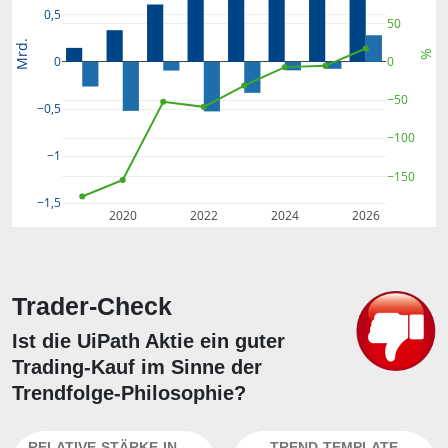
0,5
50
Mrd.
%
0
0
−50
−0,5
−100
−1
−150
−1,5
2020
2022
2024
2026
Trader-Check
Ist die UiPath Aktie ein guter
Trading-Kauf im Sinne der
Trendfolge-Philosophie?
RELATIVE-STÄRKE-INDEX
TREND-TEMPLATE