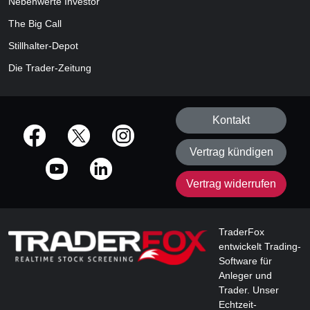
Nebenwerte Investor
The Big Call
Stillhalter-Depot
Die Trader-Zeitung
Kontakt
offizielle Social Media-Accounts
Vertrag kündigen
Vertrag widerrufen
TraderFox
entwickelt Trading-
Software für
Anleger und
Trader. Unser
Echtzeit-