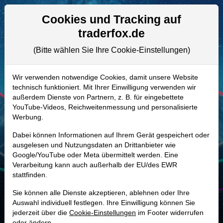
Aktien- und Artikelsuche
Seite
Cookies und Tracking auf
traderfox.de
(Bitte wählen Sie Ihre Cookie-Einstellungen)
ALLE AKTIEN
A3EX9W | ULS
–
UL Solutions Aktie
Wir verwenden notwendige Cookies, damit unsere Website
technisch funktioniert. Mit Ihrer Einwilligung verwenden wir
Realtime-Aktienkurs:
außerdem Dienste von Partnern, z. B. für eingebettete
-
-
-
YouTube-Videos, Reichweitenmessung und personalisierte
-
Werbung.
Dabei können Informationen auf Ihrem Gerät gespeichert oder
Marktkapitalisierung
15,79 Mrd. USD
ausgelesen und Nutzungsdaten an Drittanbieter wie
Google/YouTube oder Meta übermittelt werden. Eine
Unternehmenswert
15,83 Mrd. USD
Verarbeitung kann auch außerhalb der EU/des EWR
stattfinden.
Umsatz
3,05 Mrd. USD
Sie können alle Dienste akzeptieren, ablehnen oder Ihre
Auswahl individuell festlegen. Ihre Einwilligung können Sie
jederzeit über die
Cookie-Einstellungen
im Footer widerrufen
MONKEY-TRADER INDIKATOR
oder ändern.