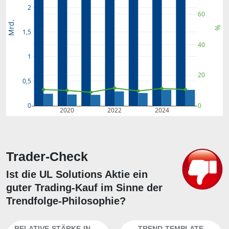
2
60
Mrd.
%
1,5
40
1
20
0,5
0
0
2020
2022
2024
Trader-Check
Ist die UL Solutions Aktie ein
guter Trading-Kauf im Sinne der
Trendfolge-Philosophie?
RELATIVE-STÄRKE-INDEX
TREND-TEMPLATE