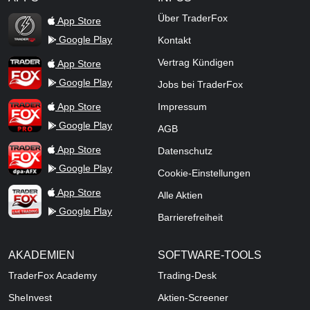
TraderFox Flash
Über TraderFox
App Store
Google Play
Kontakt
TraderFox App
Vertrag Kündigen
App Store
Google Play
Jobs bei TraderFox
TraderFox Pro
App Store
Impressum
Google Play
AGB
TraderFox dpa-AFX ProFeed
App Store
Datenschutz
Google Play
Cookie-Einstellungen
TraderFox Live Trading
App Store
Alle Aktien
Google Play
Barrierefreiheit
AKADEMIEN
SOFTWARE-TOOLS
TraderFox Academy
Trading-Desk
SheInvest
Aktien-Screener