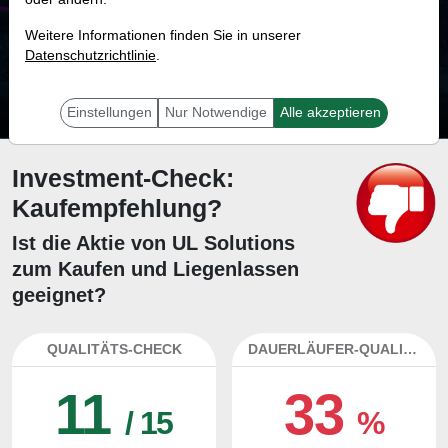
79.2 %
Weitere Informationen finden Sie in unserer
Datenschutzrichtlinie
Mit 79.2 % Wahrscheinlichkeit wird selbst der unglücklichst agierende Trader
.
mit dieser Aktie erfolgreich sein.
Einstellungen
Nur Notwendige
Alle akzeptieren
Investment-Check:
Kaufempfehlung?
Ist die Aktie von UL Solutions
zum Kaufen und Liegenlassen
geeignet?
QUALITÄTS-CHECK
DAUERLÄUFER-QUALITÄTEN
11
33
/ 15
%