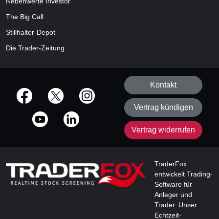
Nebenwerte Investor
The Big Call
Stillhalter-Depot
Die Trader-Zeitung
Kontakt
offizielle Social Media-Accounts
Vertrag kündigen
Vertrag widerrufen
TraderFox
entwickelt Trading-
Software für
Anleger und
Trader. Unser
Echtzeit-