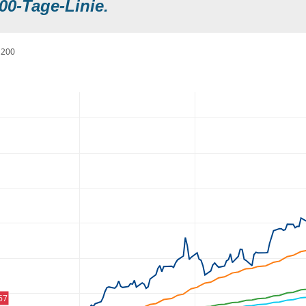
00-Tage-Linie.
200
67