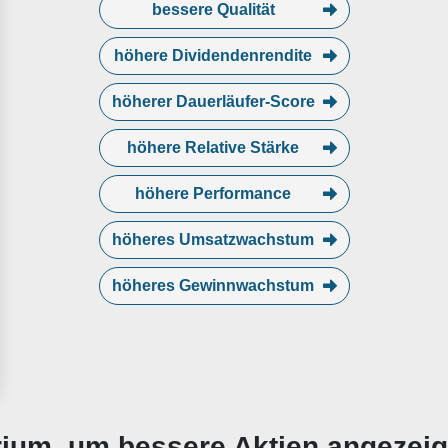
bessere Qualität
höhere Dividendenrendite
höherer Dauerläufer-Score
höhere Relative Stärke
höhere Performance
höheres Umsatzwachstum
höheres Gewinnwachstum
erium, um bessere Aktien angezei