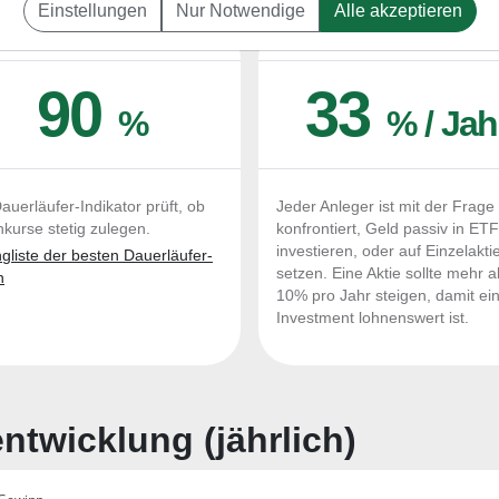
Einstellungen
Nur Notwendige
Alle akzeptieren
UERLÄUFER-QUALITÄTEN
OUTPERFORMER-CHEC
90
33
%
% / Jah
auerläufer-Indikator prüft, ob
Jeder Anleger ist mit der Frage
nkurse stetig zulegen.
konfrontiert, Geld passiv in ET
investieren, oder auf Einzelakti
liste der besten Dauerläufer-
setzen. Eine Aktie sollte mehr a
n
10% pro Jahr steigen, damit ei
Investment lohnenswert ist.
twicklung (jährlich)