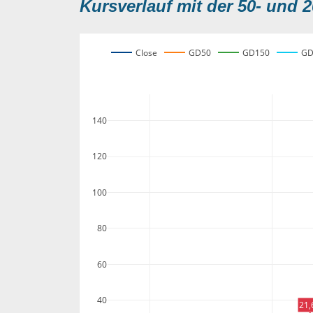
Kursverlauf mit der 50- und 2
Close
GD50
GD150
GD
140
120
100
80
60
40
21,