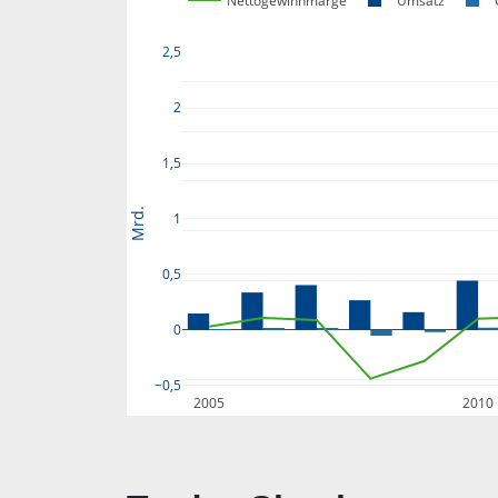
Nettogewinnmarge
Umsatz
2,5
2
1,5
Mrd.
1
0,5
0
−0,5
2005
2010