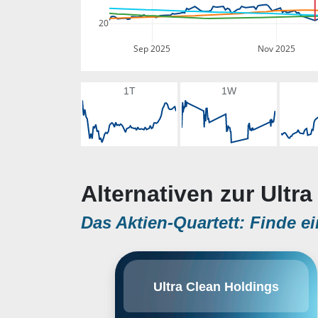
20
Sep 2025
Nov 2025
1T
1W
Alternativen zur Ultr
Das Aktien-Quartett: Finde ei
Ultra Clean Holdings, Inc. engages
Ultra Clean Holdings
in the development and supplying
of critical subsystems,
components and parts, and ultra-