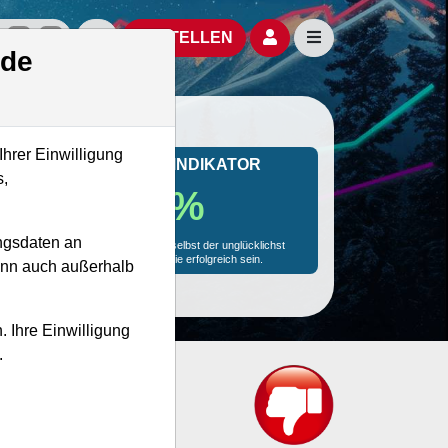
izielle Social Media-Accounts
Aktien- und Artikelsuche öffnen
Seitennavigation öf
BESTELLEN
.de
Ihrer Einwilligung
MONKEY-TRADER INDIKATOR
s,
89.3 %
ngsdaten an
Mit 89.3 % Wahrscheinlichkeit wird selbst der unglücklichst
agierende Trader mit dieser Aktie erfolgreich sein.
kann auch außerhalb
. Ihre Einwilligung
.