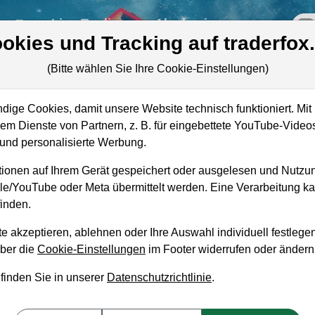
re
Live-Trading
Akademie
off
okies und Tracking auf traderfox
(Bitte wählen Sie Ihre Cookie-Einstellungen)
ige Cookies, damit unsere Website technisch funktioniert. Mit 
Marktkapitalisierung
3,95 Mrd. USD
m Dienste von Partnern, z. B. für eingebettete YouTube-Video
nd personalisierte Werbung.
Unternehmenswert
4,47 Mrd. USD
ionen auf Ihrem Gerät gespeichert oder ausgelesen und Nutzu
Umsatz
2,05 Mrd. USD
gle/YouTube oder Meta übermittelt werden. Eine Verarbeitung 
inden.
e akzeptieren, ablehnen oder Ihre Auswahl individuell festlegen
über die
Cookie-Einstellungen
im Footer widerrufen oder ändern
aufempfehlung?
 finden Sie in unserer
Datenschutzrichtlinie
.
dings zum Kaufen und Liegenlassen geeignet?