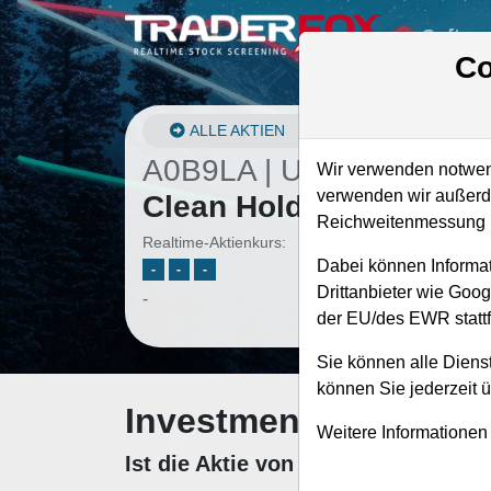
Softwa
Co
ALLE AKTIEN
A0B9LA | UCTT
–
Ultra
Wir verwenden notwend
verwenden wir außerde
Clean Holdings Aktie
Reichweitenmessung u
Realtime-Aktienkurs:
Dabei können Informat
-
-
-
Drittanbieter wie Goo
-
der EU/des EWR stattf
Sie können alle Dienst
können Sie jederzeit 
Investment-Check: K
Weitere Informationen
Ist die Aktie von Ultra Clean Hol