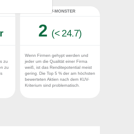
K
KUV-MONSTER
2
r
(< 24.7)
Wenn Firmen gehypt werden und
Fs zu
jeder um die Qualität einer Firma
en zu
weiß, ist das Renditepotential meist
ls
gering. Die Top 5 % der am höchsten
n
bewerteten Aktien nach dem KUV-
Kriterium sind problematisch.