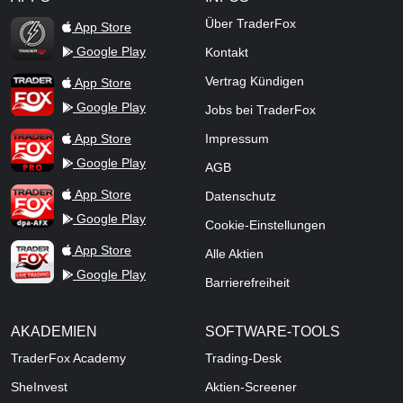
TraderFox Flash
Über TraderFox
App Store
Google Play
Kontakt
TraderFox App
Vertrag Kündigen
App Store
Google Play
Jobs bei TraderFox
TraderFox Pro
App Store
Impressum
Google Play
AGB
TraderFox dpa-AFX ProFeed
App Store
Datenschutz
Google Play
Cookie-Einstellungen
TraderFox Live Trading
App Store
Alle Aktien
Google Play
Barrierefreiheit
AKADEMIEN
SOFTWARE-TOOLS
TraderFox Academy
Trading-Desk
SheInvest
Aktien-Screener