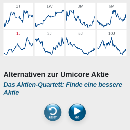
1T
1W
3M
6M
1J
3J
5J
10J
Alternativen zur Umicore Aktie
Das Aktien-Quartett: Finde eine bessere
Aktie