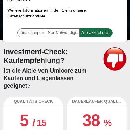
79.3 %
Weitere Informationen finden Sie in unserer
Datenschutzrichtlinie
Mit 79.3 % Wahrscheinlichkeit wird selbst der unglücklichst agierende Trader
.
mit dieser Aktie erfolgreich sein.
Einstellungen
Nur Notwendige
Alle akzeptieren
Investment-Check:
Kaufempfehlung?
Ist die Aktie von Umicore zum
Kaufen und Liegenlassen
geeignet?
QUALITÄTS-CHECK
DAUERLÄUFER-QUALITÄTEN
5
38
/ 15
%