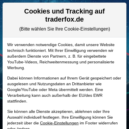
Aktien- und Artikelsuche
Seite
Cookies und Tracking auf
traderfox.de
(Bitte wählen Sie Ihre Cookie-Einstellungen)
ALLE AKTIEN
A2H5A3 | NVJN
–
Umicore Aktie
Wir verwenden notwendige Cookies, damit unsere Website
technisch funktioniert. Mit Ihrer Einwilligung verwenden wir
Realtime-Aktienkurs:
außerdem Dienste von Partnern, z. B. für eingebettete
-
-
-
YouTube-Videos, Reichweitenmessung und personalisierte
-
Werbung.
Dabei können Informationen auf Ihrem Gerät gespeichert oder
Marktkapitalisierung
5,77 Mrd. EUR
ausgelesen und Nutzungsdaten an Drittanbieter wie
Google/YouTube oder Meta übermittelt werden. Eine
Unternehmenswert
7,22 Mrd. EUR
Verarbeitung kann auch außerhalb der EU/des EWR
stattfinden.
Umsatz
19,37 Mrd. EUR
Sie können alle Dienste akzeptieren, ablehnen oder Ihre
Auswahl individuell festlegen. Ihre Einwilligung können Sie
jederzeit über die
Cookie-Einstellungen
im Footer widerrufen
MONKEY-TRADER INDIKATOR
oder ändern.