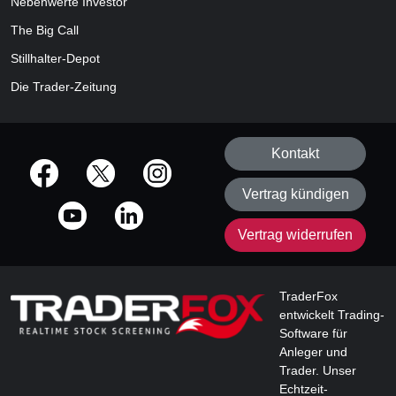
Nebenwerte Investor
The Big Call
Stillhalter-Depot
Die Trader-Zeitung
Kontakt
offizielle Social Media-Accounts
Vertrag kündigen
Vertrag widerrufen
TraderFox
entwickelt Trading-
Software für
Anleger und
Trader. Unser
Echtzeit-