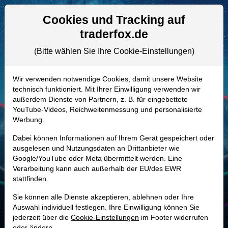
Aktien- und Artikelsuche
Seite
Cookies und Tracking auf
traderfox.de
(Bitte wählen Sie Ihre Cookie-Einstellungen)
ALLE AKTIEN
A0HL4V | UAA
–
Under Armour
Wir verwenden notwendige Cookies, damit unsere Website
technisch funktioniert. Mit Ihrer Einwilligung verwenden wir
(Class A) Aktie
außerdem Dienste von Partnern, z. B. für eingebettete
Realtime-Aktienkurs:
YouTube-Videos, Reichweitenmessung und personalisierte
Werbung.
-
-
-
-
Dabei können Informationen auf Ihrem Gerät gespeichert oder
ausgelesen und Nutzungsdaten an Drittanbieter wie
Google/YouTube oder Meta übermittelt werden. Eine
Marktkapitalisierung
2,57 Mrd. USD
Verarbeitung kann auch außerhalb der EU/des EWR
stattfinden.
Unternehmenswert
3,55 Mrd. USD
Sie können alle Dienste akzeptieren, ablehnen oder Ihre
Umsatz
4,97 Mrd. USD
Auswahl individuell festlegen. Ihre Einwilligung können Sie
jederzeit über die
Cookie-Einstellungen
im Footer widerrufen
oder ändern.