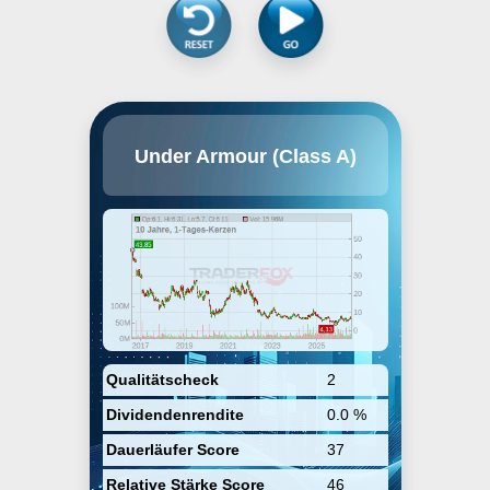
Under Armour, Inc. engages in the
Under Armour (Class A)
development, marketing, and
distribution of branded
performance apparel, footwear,
and accessories for men, women,
and youth. It operates through the
following geographical segments:
North America, EMEA, Asia-Pacific,
Latin America, and Other. The
company was founded by Kevin A.
Plank in 1996 and is
headquartered in Baltimore, MD.
Qualitätscheck
2
Dividendenrendite
0.0 %
Dauerläufer Score
37
Relative Stärke Score
46