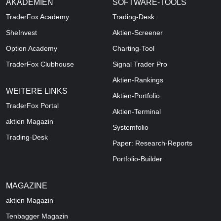
AKADEMIEN
SOFTWARE-TOOLS
TraderFox Academy
Trading-Desk
SheInvest
Aktien-Screener
Option Academy
Charting-Tool
TraderFox Clubhouse
Signal Trader Pro
Aktien-Rankings
WEITERE LINKS
Aktien-Portfolio
TraderFox Portal
Aktien-Terminal
aktien Magazin
Systemfolio
Trading-Desk
Paper: Research-Reports
Portfolio-Builder
MAGAZINE
aktien
Magazin
Tenbagger Magazin