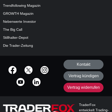
Trendfollowing Magazin
GROWTH
Magazin
Nebenwerte Investor
The Big Call
Stillhalter-Depot
Die Trader-Zeitung
Kontakt
offizielle Social Media-Accounts
Vertrag kündigen
Vertrag widerrufen
TraderFox
entwickelt Trading-