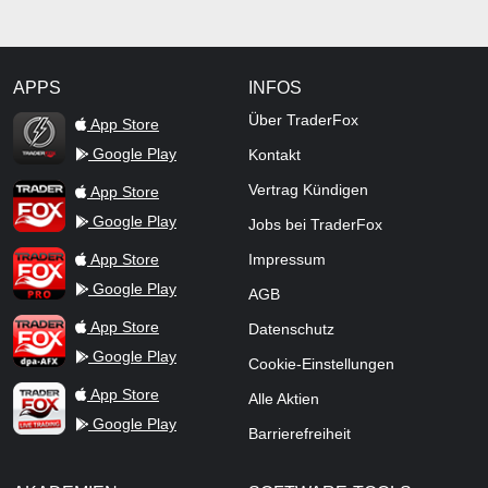
APPS
INFOS
TraderFox Flash
Über TraderFox
App Store
Google Play
Kontakt
TraderFox App
Vertrag Kündigen
App Store
Google Play
Jobs bei TraderFox
TraderFox Pro
App Store
Impressum
Google Play
AGB
TraderFox dpa-AFX ProFeed
App Store
Datenschutz
Google Play
Cookie-Einstellungen
TraderFox Live Trading
App Store
Alle Aktien
Google Play
Barrierefreiheit