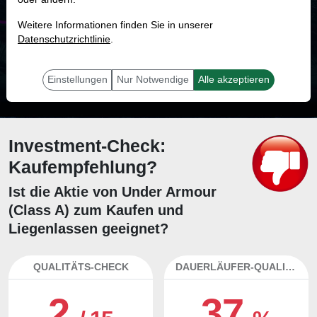
MONKEY-TRADER INDIKATOR
Weitere Informationen finden Sie in unserer
66.9 %
Datenschutzrichtlinie
.
Mit 66.9 % Wahrscheinlichkeit wird selbst der unglücklichst agierende Trader
mit dieser Aktie erfolgreich sein.
Einstellungen
Nur Notwendige
Alle akzeptieren
Investment-Check:
Kaufempfehlung?
Ist die Aktie von Under Armour
(Class A) zum Kaufen und
Liegenlassen geeignet?
QUALITÄTS-CHECK
DAUERLÄUFER-QUALITÄTEN
2
37