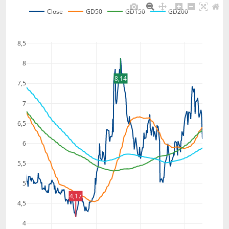
Close
GD50
GD150
GD200
8,5
8
8,14
7,5
7
6,5
6
5,5
5
4,17
4,5
4