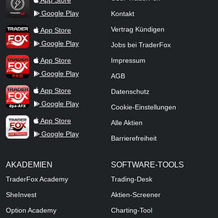
App Store
Google Play
Kontakt
TraderFox App
Vertrag Kündigen
App Store
Google Play
Jobs bei TraderFox
TraderFox Pro
App Store
Impressum
Google Play
AGB
TraderFox dpa-AFX ProFeed
App Store
Datenschutz
Google Play
Cookie-Einstellungen
TraderFox Live Trading
App Store
Alle Aktien
Google Play
Barrierefreiheit
AKADEMIEN
SOFTWARE-TOOLS
TraderFox Academy
Trading-Desk
SheInvest
Aktien-Screener
Option Academy
Charting-Tool