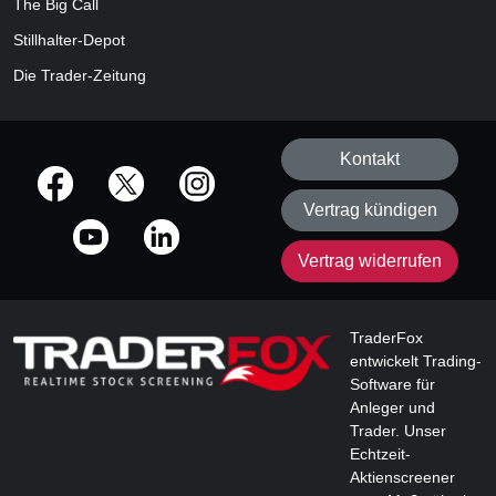
The Big Call
Stillhalter-Depot
Die Trader-Zeitung
Kontakt
offizielle Social Media-Accounts
Vertrag kündigen
Vertrag widerrufen
TraderFox
entwickelt Trading-
Software für
Anleger und
Trader. Unser
Echtzeit-
Aktienscreener