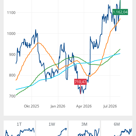
1.162,04
1100
1000
900
800
710,47
700
Okt 2025
Jan 2026
Apr 2026
Jul 2026
1T
1W
3M
6M