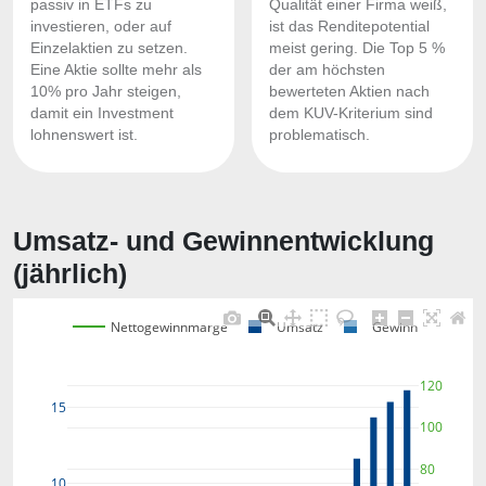
passiv in ETFs zu
Qualität einer Firma weiß,
investieren, oder auf
ist das Renditepotential
Einzelaktien zu setzen.
meist gering. Die Top 5 %
Eine Aktie sollte mehr als
der am höchsten
10% pro Jahr steigen,
bewerteten Aktien nach
damit ein Investment
dem KUV-Kriterium sind
lohnenswert ist.
problematisch.
Umsatz- und Gewinnentwicklung
(jährlich)
Nettogewinnmarge
Umsatz
Gewinn
120
15
100
80
10