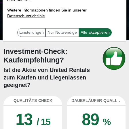
58.6 %
Weitere Informationen finden Sie in unserer
Datenschutzrichtlinie
Mit 58.6 % Wahrscheinlichkeit wird selbst der unglücklichst agierende Trader
.
mit dieser Aktie erfolgreich sein.
Einstellungen
Nur Notwendige
Alle akzeptieren
Investment-Check:
Kaufempfehlung?
Ist die Aktie von United Rentals
zum Kaufen und Liegenlassen
geeignet?
QUALITÄTS-CHECK
DAUERLÄUFER-QUALITÄTEN
13
89
/ 15
%