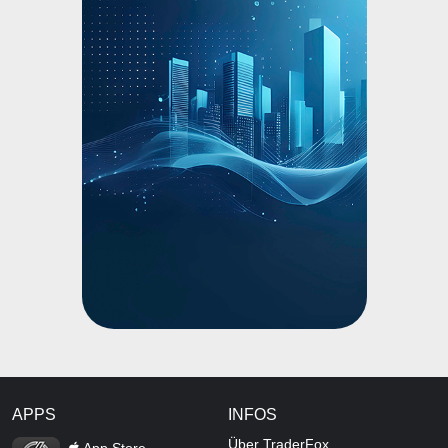
APPS
INFOS
TraderFox Flash
Über TraderFox