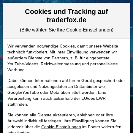
Aktien- und Artikelsuche
Seite
Cookies und Tracking auf
traderfox.de
(Bitte wählen Sie Ihre Cookie-Einstellungen)
ALLE AKTIEN
911443 | URI
–
United Rentals Aktie
Wir verwenden notwendige Cookies, damit unsere Website
technisch funktioniert. Mit Ihrer Einwilligung verwenden wir
Realtime-Aktienkurs:
außerdem Dienste von Partnern, z. B. für eingebettete
-
-
-
YouTube-Videos, Reichweitenmessung und personalisierte
-
Werbung.
Dabei können Informationen auf Ihrem Gerät gespeichert oder
Marktkapitalisierung
72,38 Mrd. USD
ausgelesen und Nutzungsdaten an Drittanbieter wie
Google/YouTube oder Meta übermittelt werden. Eine
Unternehmenswert
87,65 Mrd. USD
Verarbeitung kann auch außerhalb der EU/des EWR
stattfinden.
Umsatz
16,10 Mrd. USD
Sie können alle Dienste akzeptieren, ablehnen oder Ihre
Auswahl individuell festlegen. Ihre Einwilligung können Sie
jederzeit über die
Cookie-Einstellungen
im Footer widerrufen
MONKEY-TRADER INDIKATOR
oder ändern.