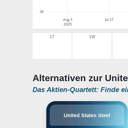
36
Aug 3
Jul 27
2025
1T
1W
Alternativen zur Unite
Das Aktien-Quartett: Finde ei
Die United States Steel
United States Steel
Corporation zählt zu den
führenden Anbietern von Rohstahl
und weiterverarbeiteten