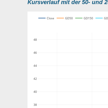
Kursverlauf mit der 50- und 2
Close
GD50
GD150
GD
48
46
44
42
40
38