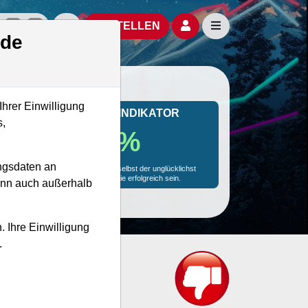
izielle Social Media-Accounts
Aktien- und Artikelsuche öffnen
Seitennavigation öf
BESTELLEN
.de
Ihrer Einwilligung
MONKEY-TRADER INDIKATOR
s,
67.0 %
ngsdaten an
Mit 67.0 % Wahrscheinlichkeit wird selbst der unglücklichst
agierende Trader mit dieser Aktie erfolgreich sein.
kann auch außerhalb
. Ihre Einwilligung
.