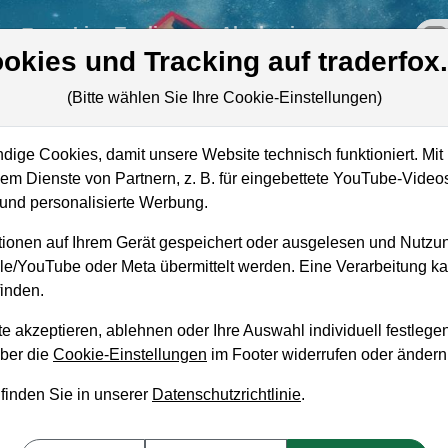
re
Live-Trading
Akademie
off
okies und Tracking auf traderfox
(Bitte wählen Sie Ihre Cookie-Einstellungen)
ige Cookies, damit unsere Website technisch funktioniert. Mit 
m Dienste von Partnern, z. B. für eingebettete YouTube-Video
nd personalisierte Werbung.
ionen auf Ihrem Gerät gespeichert oder ausgelesen und Nutzu
gle/YouTube oder Meta übermittelt werden. Eine Verarbeitung 
inden.
e akzeptieren, ablehnen oder Ihre Auswahl individuell festlegen
über die
Cookie-Einstellungen
im Footer widerrufen oder ändern
aufempfehlung?
 finden Sie in unserer
Datenschutzrichtlinie
.
eel zum Kaufen und Liegenlassen geeignet?