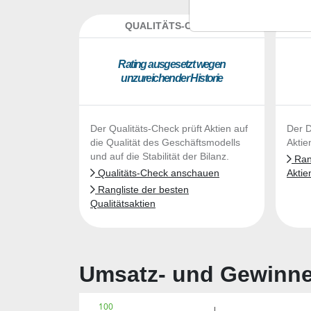
QUALITÄTS-CHECK
DA
Ra­ting aus­ge­setzt we­gen
un­zu­rei­chen­der His­to­rie
Der Qualitäts-Check prüft Aktien auf
Der D
die Qualität des Geschäftsmodells
Aktie
und auf die Stabilität der Bilanz.
Rang
Qualitäts-Check anschauen
Aktie
Rangliste der besten
Qualitätsaktien
Umsatz- und Gewinnen
100