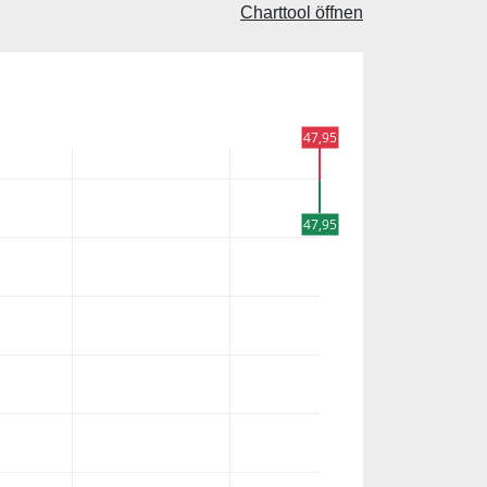
Charttool öffnen
47,95
47,95