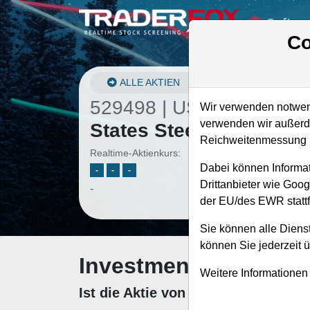
Softwa
Co
ALLE AKTIEN
529498 | USX1
–
United
Wir verwenden notwend
verwenden wir außerde
States Steel Aktie
Reichweitenmessung u
Realtime-Aktienkurs:
Dabei können Informat
-
-
-
Drittanbieter wie Goo
-
der EU/des EWR stattf
Sie können alle Dienst
können Sie jederzeit 
Investment-Check: K
Weitere Informationen
Ist die Aktie von United States St