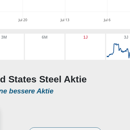
Jul 20
Jul 13
Jul 6
3M
6M
1J
3J
d States Steel Aktie
ne bessere Aktie