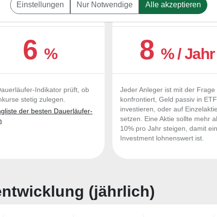
Einstellungen
Nur Notwendige
Alle akzeptieren
UERLÄUFER-QUALITÄTEN
OUTPERFORMER-CHEC
6
8
%
% / Jahr
auerläufer-Indikator prüft, ob
Jeder Anleger ist mit der Frage
nkurse stetig zulegen.
konfrontiert, Geld passiv in ET
investieren, oder auf Einzelakti
liste der besten Dauerläufer-
setzen. Eine Aktie sollte mehr a
n
10% pro Jahr steigen, damit ei
Investment lohnenswert ist.
twicklung (jährlich)