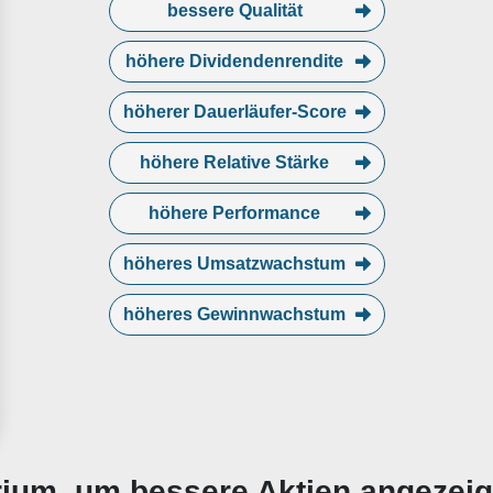
bessere Qualität
höhere Dividendenrendite
höherer Dauerläufer-Score
höhere Relative Stärke
höhere Performance
höheres Umsatzwachstum
höheres Gewinnwachstum
erium, um bessere Aktien angezei