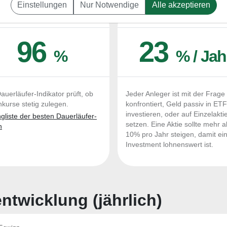
Einstellungen
Nur Notwendige
Alle akzeptieren
UERLÄUFER-QUALITÄTEN
OUTPERFORMER-CHEC
96
23
%
% / Jah
auerläufer-Indikator prüft, ob
Jeder Anleger ist mit der Frage
nkurse stetig zulegen.
konfrontiert, Geld passiv in ET
investieren, oder auf Einzelakti
liste der besten Dauerläufer-
setzen. Eine Aktie sollte mehr a
n
10% pro Jahr steigen, damit ei
Investment lohnenswert ist.
twicklung (jährlich)