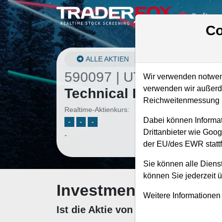
Softwa
Co
ALLE AKTIEN
590097 | UTI
–
Universa
Wir verwenden notwend
verwenden wir außerde
Technical Institute Akti
Reichweitenmessung u
Realtime-Aktienkurs:
Dabei können Informat
-
-
-
Drittanbieter wie Goo
-
der EU/des EWR stattf
Sie können alle Dienst
können Sie jederzeit 
Investment-Check: K
Weitere Informationen
Ist die Aktie von Universal Techni