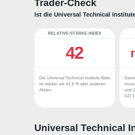
Trader-Check
Ist die Universal Technical Institu
RELATIVE-STÄRKE-INDEX
42
Die Universal Technical Institute Aktie
Damit
ist stärker als 41.6 % aller anderen
muss 
Aktien.
und 2
GD 15
Universal Technical In