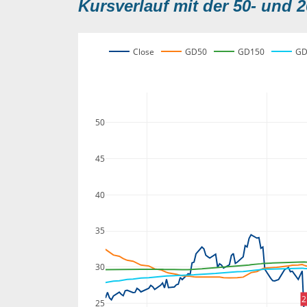
Kursverlauf mit der 50- und 2
Close
GD50
GD150
GD
50
45
40
35
30
2
25