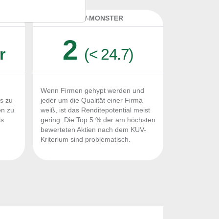
K
KUV-MONSTER
2
r
(< 24.7)
Wenn Firmen gehypt werden und
Fs zu
jeder um die Qualität einer Firma
en zu
weiß, ist das Renditepotential meist
ls
gering. Die Top 5 % der am höchsten
n
bewerteten Aktien nach dem KUV-
Kriterium sind problematisch.