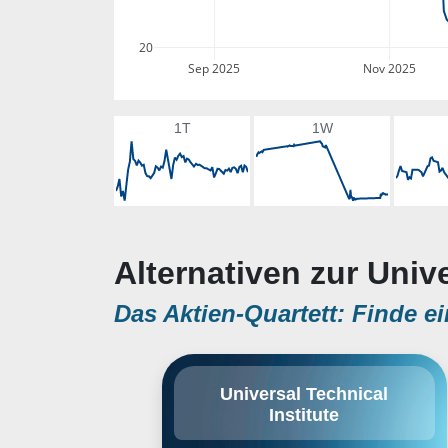
20
Sep 2025
Nov 2025
1T
1W
Alternativen zur Unive
Das Aktien-Quartett: Finde ei
Universal Technical Institute, Inc.
Universal Technical
engages in the provision of
Institute
transportation and technical
training programs. It operates