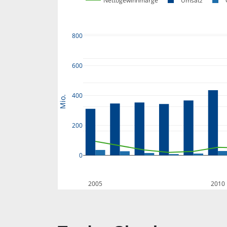
Nettogewinnmarge
Umsatz
800
600
400
Mio.
200
0
2005
2010