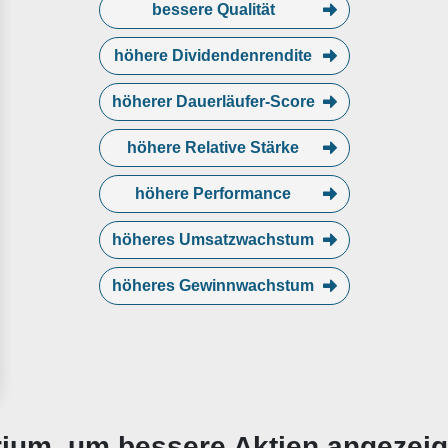
bessere Qualität
höhere Dividendenrendite
höherer Dauerläufer-Score
höhere Relative Stärke
höhere Performance
höheres Umsatzwachstum
höheres Gewinnwachstum
erium, um bessere Aktien angezei