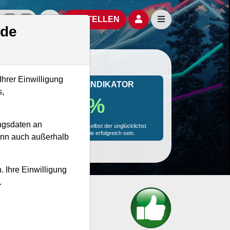
izielle Social Media-Accounts
Aktien- und Artikelsuche öffnen
Seitennavigation öf
BESTELLEN
.de
Ihrer Einwilligung
MONKEY-TRADER INDIKATOR
s,
78.5 %
ngsdaten an
Mit 78.5 % Wahrscheinlichkeit wird selbst der unglücklichst
agierende Trader mit dieser Aktie erfolgreich sein.
kann auch außerhalb
. Ihre Einwilligung
.
gnet?