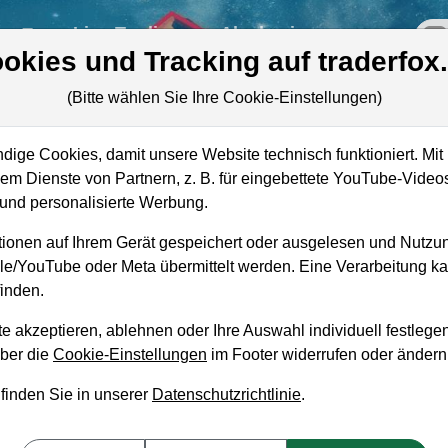
re
Live-Trading
Akademie
off
okies und Tracking auf traderfox
(Bitte wählen Sie Ihre Cookie-Einstellungen)
l
ige Cookies, damit unsere Website technisch funktioniert. Mit 
Marktkapitalisierung
1,60 Mrd. USD
m Dienste von Partnern, z. B. für eingebettete YouTube-Video
e
nd personalisierte Werbung.
Unternehmenswert
1,78 Mrd. USD
ionen auf Ihrem Gerät gespeichert oder ausgelesen und Nutzu
Umsatz
835,62 Mio. USD
gle/YouTube oder Meta übermittelt werden. Eine Verarbeitung 
inden.
e akzeptieren, ablehnen oder Ihre Auswahl individuell festlegen
über die
Cookie-Einstellungen
im Footer widerrufen oder ändern
aufempfehlung?
 finden Sie in unserer
Datenschutzrichtlinie
.
cal Institute zum Kaufen und Liegenlassen geei