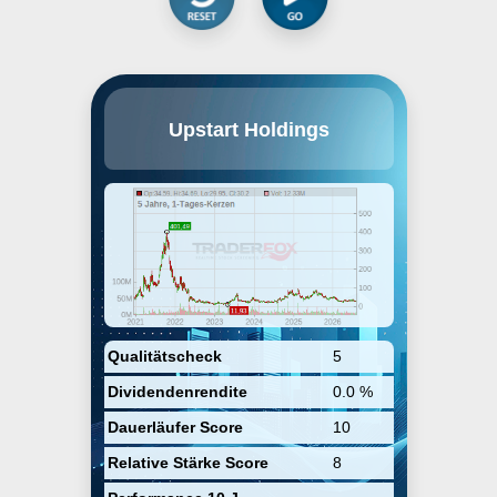
Upstart Holdings Inc. betreibt eine
Upstart Holdings
führende KI-Plattform zur online
Kreditvergabe. Das Unternehmen
arbeitet mit Banken und
Kreditgenossenschaften
zusammen um den Zugang zu
Darlehen mit günstigen
Konditionen zu erweitern. Für
Kreditinstitute reduziert die
Plattform die Ausfallraten bei
verbesserten
Bonitätsbewertungen.
Kreditnehmer erhalten über die
digitalisierte Kreditvergabe eine
Qualitätscheck
5
schnelle und automatisierte
Dividendenrendite
0.0 %
Bewilligung der Darlehen. Das
2012 gegründete Unternehmen hat
Dauerläufer Score
10
Niederlassungen in San Mateo,
Kalifornien und Columbus, Ohio.
Relative Stärke Score
8