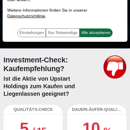
MONKEY-TRADER INDIKATOR
Weitere Informationen finden Sie in unserer
18.3 %
Datenschutzrichtlinie
.
Mit 18.3 % Wahrscheinlichkeit wird selbst der unglücklichst agierende Trader
mit dieser Aktie erfolgreich sein.
Einstellungen
Nur Notwendige
Alle akzeptieren
Investment-Check:
Kaufempfehlung?
Ist die Aktie von Upstart
Holdings zum Kaufen und
Liegenlassen geeignet?
QUALITÄTS-CHECK
DAUERLÄUFER-QUALITÄTEN
5
10