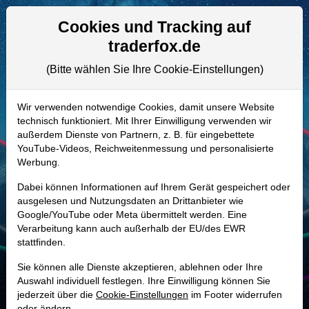
Aktien- und Artikelsuche
Seite
Cookies und Tracking auf
traderfox.de
(Bitte wählen Sie Ihre Cookie-Einstellungen)
ALLE AKTIEN
A2QJL7 | UPST
–
Upstart Holdings
Wir verwenden notwendige Cookies, damit unsere Website
technisch funktioniert. Mit Ihrer Einwilligung verwenden wir
Aktie
außerdem Dienste von Partnern, z. B. für eingebettete
Realtime-Aktienkurs:
YouTube-Videos, Reichweitenmessung und personalisierte
Werbung.
-
-
-
-
Dabei können Informationen auf Ihrem Gerät gespeichert oder
ausgelesen und Nutzungsdaten an Drittanbieter wie
Google/YouTube oder Meta übermittelt werden. Eine
Marktkapitalisierung
2,93 Mrd. USD
Verarbeitung kann auch außerhalb der EU/des EWR
stattfinden.
Unternehmenswert
4,96 Mrd. USD
Sie können alle Dienste akzeptieren, ablehnen oder Ihre
Umsatz
1,02 Mrd. USD
Auswahl individuell festlegen. Ihre Einwilligung können Sie
jederzeit über die
Cookie-Einstellungen
im Footer widerrufen
oder ändern.