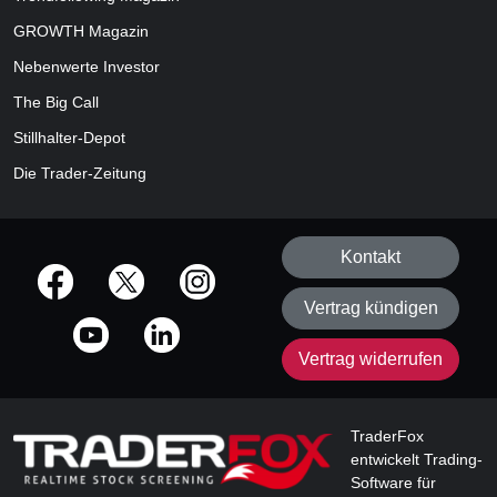
GROWTH
Magazin
Nebenwerte Investor
The Big Call
Stillhalter-Depot
Die Trader-Zeitung
Kontakt
offizielle Social Media-Accounts
Vertrag kündigen
Vertrag widerrufen
TraderFox
entwickelt Trading-
Software für