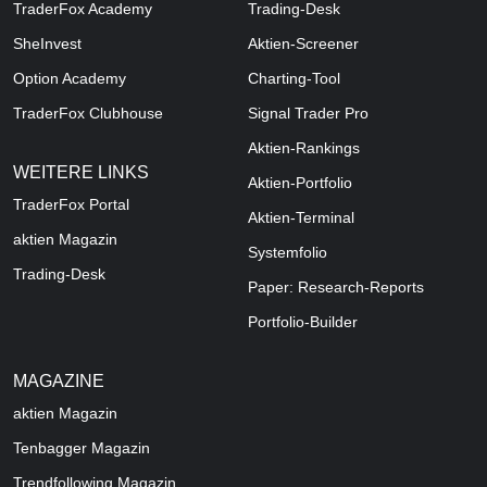
TraderFox Academy
Trading-Desk
SheInvest
Aktien-Screener
Option Academy
Charting-Tool
TraderFox Clubhouse
Signal Trader Pro
Aktien-Rankings
WEITERE LINKS
Aktien-Portfolio
TraderFox Portal
Aktien-Terminal
aktien Magazin
Systemfolio
Trading-Desk
Paper: Research-Reports
Portfolio-Builder
MAGAZINE
aktien
Magazin
Tenbagger Magazin
Trendfollowing Magazin