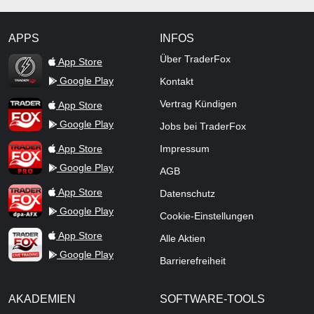
APPS
INFOS
TraderFox Flash
Über TraderFox
App Store
Google Play
Kontakt
TraderFox App
Vertrag Kündigen
App Store
Google Play
Jobs bei TraderFox
TraderFox Pro
App Store
Impressum
Google Play
AGB
TraderFox dpa-AFX ProFeed
App Store
Datenschutz
Google Play
Cookie-Einstellungen
TraderFox Live Trading
App Store
Alle Aktien
Google Play
Barrierefreiheit
AKADEMIEN
SOFTWARE-TOOLS