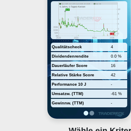
South Texas, and West Texas. The
company was founded on January
26, 1966 and is headquartered in
Houston, TX.
Qualitätscheck
4
Dividendenrendite
0.0 %
Dauerläufer Score
16
Relative Stärke Score
42
Performance 10 J
-
Umsatzw. (TTM)
-61 %
Gewinnw. (TTM)
-
Wähle ein Krit