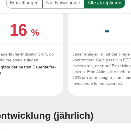
Einstellungen
Nur Notwendige
Alle akzeptieren
UERLÄUFER-QUALITÄTEN
OUTPERFORMER-CHEC
16
-
%
auerläufer-Indikator prüft, ob
Jeder Anleger ist mit der Frage
nkurse stetig zulegen.
konfrontiert, Geld passiv in ET
investieren, oder auf Einzelakti
liste der besten Dauerläufer-
setzen. Eine Aktie sollte mehr a
n
10% pro Jahr steigen, damit ei
Investment lohnenswert ist.
twicklung (jährlich)