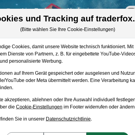
re
Live-Trading
Akademie
off
okies und Tracking auf traderfox
(Bitte wählen Sie Ihre Cookie-Einstellungen)
ige Cookies, damit unsere Website technisch funktioniert. Mit 
Marktkapitalisierung
63,30 Mio. USD
m Dienste von Partnern, z. B. für eingebettete YouTube-Video
nd personalisierte Werbung.
Unternehmenswert
55,55 Mio. USD
ionen auf Ihrem Gerät gespeichert oder ausgelesen und Nutzu
Umsatz
7,35 Mio. USD
gle/YouTube oder Meta übermittelt werden. Eine Verarbeitung 
inden.
e akzeptieren, ablehnen oder Ihre Auswahl individuell festlegen
über die
Cookie-Einstellungen
im Footer widerrufen oder ändern
aufempfehlung?
 finden Sie in unserer
Datenschutzrichtlinie
.
 Kaufen und Liegenlassen geeignet?