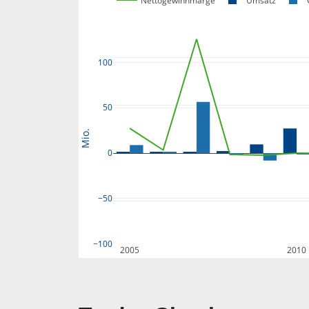
Nettogewinnmarge
Umsatz
100
50
Mio.
0
−50
−100
2005
2010