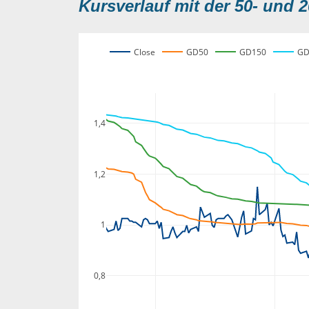
Kursverlauf mit der 50- und 2
Close
GD50
GD150
GD
1,4
1,2
1
0,8