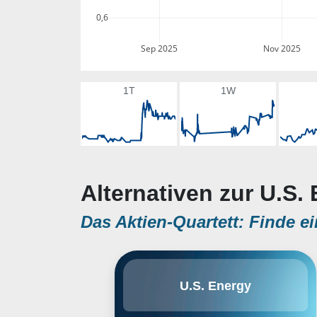
0,6
Sep 2025
Nov 2025
1T
1W
Alternativen zur U.S.
Das Aktien-Quartett: Finde ei
US Energy Corp. engages in the
U.S. Energy
acquisition and development of
oil and natural gas properties. It
operates in Rockis, Mid Con,