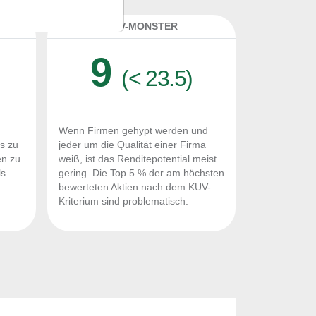
K
KUV-MONSTER
9
(< 23.5)
Wenn Firmen gehypt werden und
Fs zu
jeder um die Qualität einer Firma
en zu
weiß, ist das Renditepotential meist
ls
gering. Die Top 5 % der am höchsten
n
bewerteten Aktien nach dem KUV-
Kriterium sind problematisch.