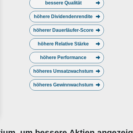
bessere Qualität
höhere Dividendenrendite
höherer Dauerläufer-Score
höhere Relative Stärke
höhere Performance
höheres Umsatzwachstum
höheres Gewinnwachstum
erium, um bessere Aktien angezei