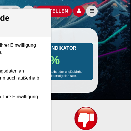
izielle Social Media-Accounts
Aktien- und Artikelsuche öffnen
Seitennavigation öf
BESTELLEN
.de
Ihrer Einwilligung
MONKEY-TRADER INDIKATOR
s,
36.4 %
ngsdaten an
Mit 36.4 % Wahrscheinlichkeit wird selbst der unglücklichst
agierende Trader mit dieser Aktie erfolgreich sein.
kann auch außerhalb
. Ihre Einwilligung
.