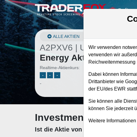
Softwa
Co
ALLE AKTIEN
A2PXV6 | UE22
–
U.S.
Wir verwenden notwend
verwenden wir außerde
Energy Aktie
Reichweitenmessung u
Realtime-Aktienkurs:
Dabei können Informat
-
-
-
Drittanbieter wie Goo
-
der EU/des EWR stattf
Sie können alle Dienst
können Sie jederzeit 
Investment-Check: K
Weitere Informationen
Ist die Aktie von U.S. Energy zum