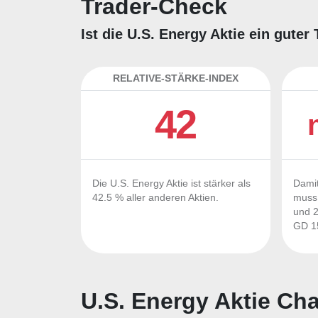
Trader-Check
Ist die U.S. Energy Aktie ein gute
RELATIVE-STÄRKE-INDEX
42
Die U.S. Energy Aktie ist stärker als
Damit
42.5 % aller anderen Aktien.
muss 
und 2
GD 15
U.S. Energy Aktie Cha