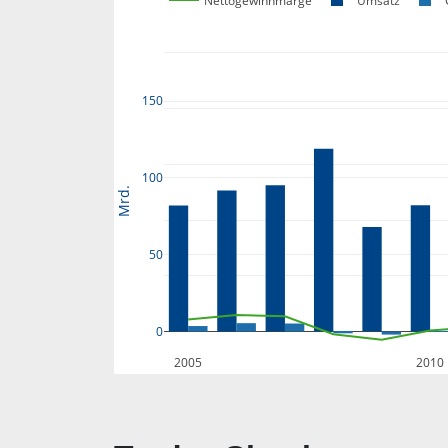
Nettogewinnmarge
Umsatz
150
100
Mrd.
50
0
2005
2010