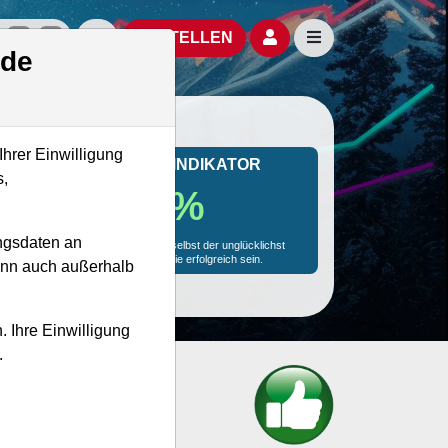
izielle Social Media-Accounts
Aktien- und Artikelsuche öffnen
Seitennavigation öf
BESTELLEN
.de
Ihrer Einwilligung
MONKEY-TRADER INDIKATOR
s,
92.4 %
ngsdaten an
Mit 92.4 % Wahrscheinlichkeit wird selbst der unglücklichst
agierende Trader mit dieser Aktie erfolgreich sein.
kann auch außerhalb
. Ihre Einwilligung
.
et?