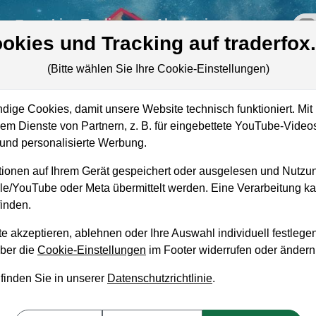
re
Live-Trading
Akademie
off
okies und Tracking auf traderfox
(Bitte wählen Sie Ihre Cookie-Einstellungen)
ige Cookies, damit unsere Website technisch funktioniert. Mit 
Marktkapitalisierung
87,87 Mrd. USD
m Dienste von Partnern, z. B. für eingebettete YouTube-Video
ie
nd personalisierte Werbung.
Unternehmenswert
91,34 Mrd. USD
ionen auf Ihrem Gerät gespeichert oder ausgelesen und Nutzu
Umsatz
122,69 Mrd. USD
gle/YouTube oder Meta übermittelt werden. Eine Verarbeitung 
inden.
e akzeptieren, ablehnen oder Ihre Auswahl individuell festlegen
über die
Cookie-Einstellungen
im Footer widerrufen oder ändern
aufempfehlung?
 finden Sie in unserer
Datenschutzrichtlinie
.
orporation zum Kaufen und Liegenlassen geeign