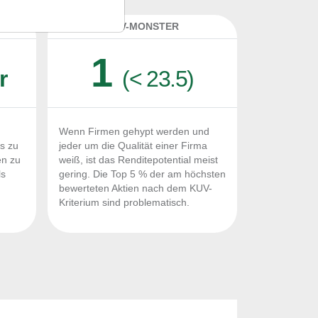
K
KUV-MONSTER
1
r
(< 23.5)
Wenn Firmen gehypt werden und
Fs zu
jeder um die Qualität einer Firma
en zu
weiß, ist das Renditepotential meist
ls
gering. Die Top 5 % der am höchsten
n
bewerteten Aktien nach dem KUV-
Kriterium sind problematisch.