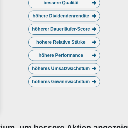
bessere Qualität
höhere Dividendenrendite
höherer Dauerläufer-Score
höhere Relative Stärke
höhere Performance
höheres Umsatzwachstum
höheres Gewinnwachstum
erium, um bessere Aktien angezei