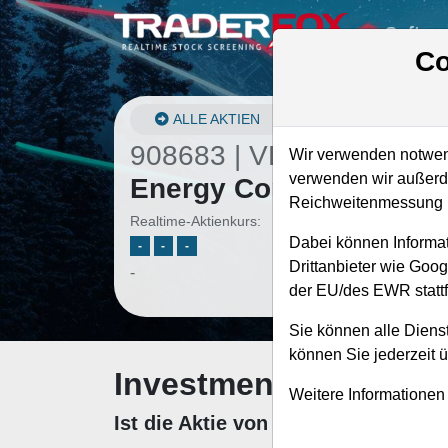
Softwa
Co
ALLE AKTIEN
908683 | VLO
–
Valero
Wir verwenden notwend
verwenden wir außerde
Energy Corporation Akt
Reichweitenmessung u
Realtime-Aktienkurs:
Dabei können Informat
-
-
-
Drittanbieter wie Goo
-
der EU/des EWR stattf
Sie können alle Dienst
können Sie jederzeit 
Investment-Check: K
Weitere Informationen
Ist die Aktie von Valero Energy C