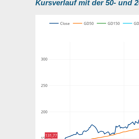
Kursverlauf mit der 50- und 2
Close
GD50
GD150
GD
300
250
200
131,77
150