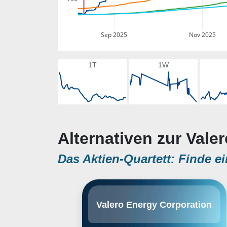
Sep 2025
Nov 2025
1T
1W
Alternativen zur Vale
Das Aktien-Quartett: Finde ei
Valero Energy ist der größte
Valero Energy Corporation
unabhängige Refiner in den USA.
In den USA, Kanada und
Großbritannien betreibt er 14