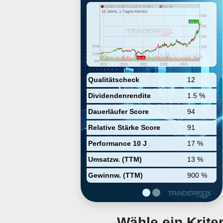
Raffinerien mit einer
Gesamtkapazität von 3,1 Mio.
Barrel pro Tag. Valero produziert
auch 4,9 Mrd. Liter Ethanol pro
Jahr und hält 68% der Anteile,
einschließlich der
Komplementäranteile, an Valero
Energy Partners.
Qualitätscheck
12
Dividendenrendite
1.5 %
Dauerläufer Score
94
Relative Stärke Score
91
Performance 10 J
17 %
Umsatzw. (TTM)
13 %
Gewinnw. (TTM)
900 %
Wähle ein Krit