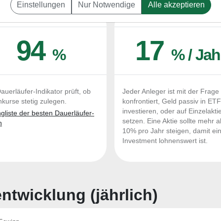
Einstellungen
Nur Notwendige
Alle akzeptieren
UERLÄUFER-QUALITÄTEN
OUTPERFORMER-CHEC
94
17
%
% / Jah
auerläufer-Indikator prüft, ob
Jeder Anleger ist mit der Frage
nkurse stetig zulegen.
konfrontiert, Geld passiv in ET
investieren, oder auf Einzelakti
liste der besten Dauerläufer-
setzen. Eine Aktie sollte mehr a
n
10% pro Jahr steigen, damit ei
Investment lohnenswert ist.
twicklung (jährlich)