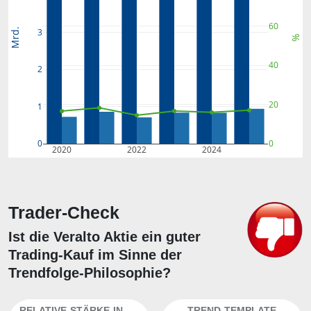
60
Mrd.
3
%
40
2
20
1
0
0
2020
2022
2024
Trader-Check
Ist die Veralto Aktie ein guter
Trading-Kauf im Sinne der
Trendfolge-Philosophie?
RELATIVE-STÄRKE-INDEX
TREND-TEMPLATE