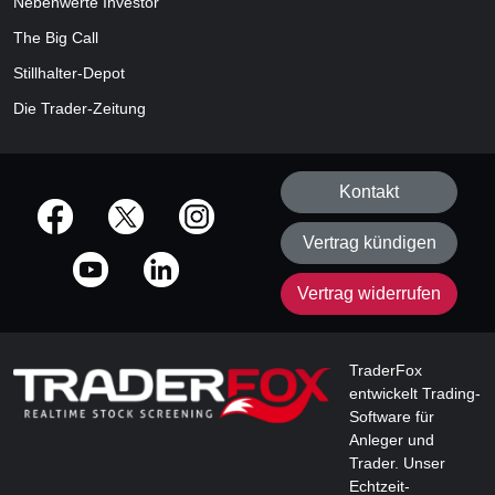
Nebenwerte Investor
The Big Call
Stillhalter-Depot
Die Trader-Zeitung
Kontakt
offizielle Social Media-Accounts
Vertrag kündigen
Vertrag widerrufen
TraderFox
entwickelt Trading-
Software für
Anleger und
Trader. Unser
Echtzeit-