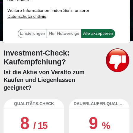
16.2 %
Weitere Informationen finden Sie in unserer
Datenschutzrichtlinie
Mit 16.2 % Wahrscheinlichkeit wird selbst der unglücklichst agierende Trader
.
mit dieser Aktie erfolgreich sein.
Einstellungen
Nur Notwendige
Alle akzeptieren
Investment-Check:
Kaufempfehlung?
Ist die Aktie von Veralto zum
Kaufen und Liegenlassen
geeignet?
QUALITÄTS-CHECK
DAUERLÄUFER-QUALITÄTEN
8
9
/ 15
%