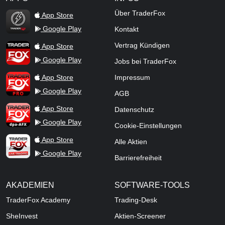
TraderFox Flash
Über TraderFox
App Store
Google Play
Kontakt
TraderFox App
Vertrag Kündigen
App Store
Google Play
Jobs bei TraderFox
TraderFox Pro
App Store
Impressum
Google Play
AGB
TraderFox dpa-AFX ProFeed
App Store
Datenschutz
Google Play
Cookie-Einstellungen
TraderFox Live Trading
App Store
Alle Aktien
Google Play
Barrierefreiheit
AKADEMIEN
SOFTWARE-TOOLS
TraderFox Academy
Trading-Desk
SheInvest
Aktien-Screener