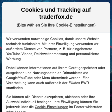
Aktien- und Artikelsuche
Seite
Cookies und Tracking auf
traderfox.de
(Bitte wählen Sie Ihre Cookie-Einstellungen)
ALLE AKTIEN
A3ES7Q | VLTO
–
Veralto Aktie
Wir verwenden notwendige Cookies, damit unsere Website
technisch funktioniert. Mit Ihrer Einwilligung verwenden wir
Realtime-Aktienkurs:
außerdem Dienste von Partnern, z. B. für eingebettete
-
-
-
YouTube-Videos, Reichweitenmessung und personalisierte
-
Werbung.
Dabei können Informationen auf Ihrem Gerät gespeichert oder
Marktkapitalisierung
23,91 Mrd. USD
ausgelesen und Nutzungsdaten an Drittanbieter wie
Google/YouTube oder Meta übermittelt werden. Eine
Unternehmenswert
25,17 Mrd. USD
Verarbeitung kann auch außerhalb der EU/des EWR
stattfinden.
Umsatz
5,50 Mrd. USD
Sie können alle Dienste akzeptieren, ablehnen oder Ihre
Auswahl individuell festlegen. Ihre Einwilligung können Sie
jederzeit über die
Cookie-Einstellungen
im Footer widerrufen
MONKEY-TRADER INDIKATOR
oder ändern.