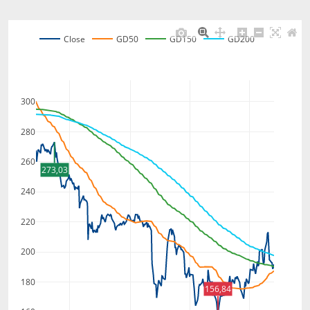
Close
GD50
GD150
GD200
300
280
260
273,03
240
220
200
180
156,84