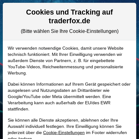
Aktien- und Artikelsuche
Seite
Cookies und Tracking auf
traderfox.de
(Bitte wählen Sie Ihre Cookie-Einstellungen)
ALLE AKTIEN
A0YA2M | VRSK
–
Verisk Analytics
Wir verwenden notwendige Cookies, damit unsere Website
technisch funktioniert. Mit Ihrer Einwilligung verwenden wir
Aktie
außerdem Dienste von Partnern, z. B. für eingebettete
Realtime-Aktienkurs:
YouTube-Videos, Reichweitenmessung und personalisierte
Werbung.
-
-
-
-
Dabei können Informationen auf Ihrem Gerät gespeichert oder
ausgelesen und Nutzungsdaten an Drittanbieter wie
Google/YouTube oder Meta übermittelt werden. Eine
Marktkapitalisierung
49,93 Mrd. USD
Verarbeitung kann auch außerhalb der EU/des EWR
stattfinden.
Unternehmenswert
53,99 Mrd. USD
Sie können alle Dienste akzeptieren, ablehnen oder Ihre
Umsatz
3,07 Mrd. USD
Auswahl individuell festlegen. Ihre Einwilligung können Sie
jederzeit über die
Cookie-Einstellungen
im Footer widerrufen
oder ändern.