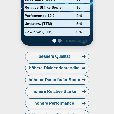
Tools zur Quantifizierung der
Kosten nach
Relative Stärke Score
15
Schadensereignissen und zur
Erkennung betrügerischer
Performance 10 J
9 %
Aktivitäten anbietet, expandiert
das Unternehmen auch in
Umsatzw. (TTM)
5 %
angrenzende
Lebensversicherungs-, Marketing-
Gewinnw. (TTM)
0 %
und Betriebsmärkte außerhalb der
USA.
bessere Qualität
höhere Dividendenrendite
höherer Dauerläufer-Score
höhere Relative Stärke
höhere Performance