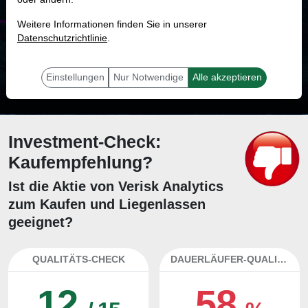
MONKEY-TRADER INDIKATOR
Weitere Informationen finden Sie in unserer
16.7 %
Datenschutzrichtlinie
.
Mit 16.7 % Wahrscheinlichkeit wird selbst der unglücklichst agierende Trader
mit dieser Aktie erfolgreich sein.
Einstellungen
Nur Notwendige
Alle akzeptieren
Investment-Check:
Kaufempfehlung?
Ist die Aktie von Verisk Analytics
zum Kaufen und Liegenlassen
geeignet?
QUALITÄTS-CHECK
DAUERLÄUFER-QUALITÄTEN
12
58