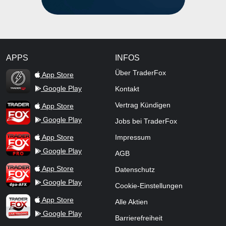
APPS
INFOS
TraderFox Flash
Über TraderFox
App Store
Google Play
Kontakt
TraderFox App
Vertrag Kündigen
App Store
Google Play
Jobs bei TraderFox
TraderFox Pro
App Store
Impressum
Google Play
AGB
TraderFox dpa-AFX ProFeed
App Store
Datenschutz
Google Play
Cookie-Einstellungen
TraderFox Live Trading
App Store
Alle Aktien
Google Play
Barrierefreiheit