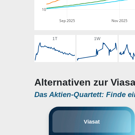
10
Sep 2025
Nov 2025
1T
1W
Alternativen zur Viasa
Das Aktien-Quartett: Finde ei
ViaSat, Inc. engages in providing
Viasat
communications technologies
and services. It operates through
the following business segments: