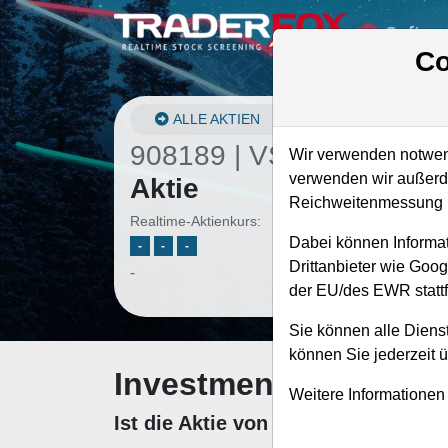
Softwa
Co
ALLE AKTIEN
908189 | VSAT
–
Viasat
Wir verwenden notwend
verwenden wir außerde
Aktie
Reichweitenmessung u
Realtime-Aktienkurs:
Dabei können Informat
-
-
-
Drittanbieter wie Goo
-
der EU/des EWR stattf
Sie können alle Dienst
können Sie jederzeit 
Investment-Check: K
Weitere Informationen
Ist die Aktie von Viasat zum Kauf