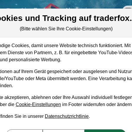
re
Live-Trading
Akademie
off
okies und Tracking auf traderfox
(Bitte wählen Sie Ihre Cookie-Einstellungen)
ige Cookies, damit unsere Website technisch funktioniert. Mit 
Marktkapitalisierung
11,45 Mrd. USD
m Dienste von Partnern, z. B. für eingebettete YouTube-Video
nd personalisierte Werbung.
Unternehmenswert
16,58 Mrd. USD
ionen auf Ihrem Gerät gespeichert oder ausgelesen und Nutzu
Umsatz
4,64 Mrd. USD
gle/YouTube oder Meta übermittelt werden. Eine Verarbeitung 
inden.
e akzeptieren, ablehnen oder Ihre Auswahl individuell festlegen
über die
Cookie-Einstellungen
im Footer widerrufen oder ändern
aufempfehlung?
 finden Sie in unserer
Datenschutzrichtlinie
.
en und Liegenlassen geeignet?