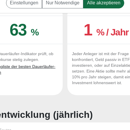
Einstellungen
Nur Notwendige
Alle akzeptieren
UERLÄUFER-QUALITÄTEN
OUTPERFORMER-CHEC
63
1
%
% / Jahr
auerläufer-Indikator prüft, ob
Jeder Anleger ist mit der Frage
nkurse stetig zulegen.
konfrontiert, Geld passiv in ET
investieren, oder auf Einzelakti
liste der besten Dauerläufer-
setzen. Eine Aktie sollte mehr a
n
10% pro Jahr steigen, damit ei
Investment lohnenswert ist.
twicklung (jährlich)