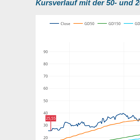
Kursverlauf mit der 50- und 2
Close
GD50
GD150
GD
90
80
70
60
50
40
25,55
30
20