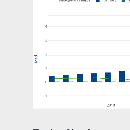
Nettogewinnmarge
Umsatz
4
3
2
Mrd.
1
0
−1
2010