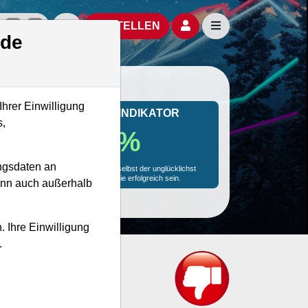
izielle Social Media-Accounts
Aktien- und Artikelsuche öffnen
Seitennavigation öf
BESTELLEN
.de
Ihrer Einwilligung
MONKEY-TRADER INDIKATOR
s,
91.4 %
ngsdaten an
Mit 91.4 % Wahrscheinlichkeit wird selbst der unglücklichst
agierende Trader mit dieser Aktie erfolgreich sein.
kann auch außerhalb
. Ihre Einwilligung
.