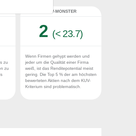
K
KUV-MONSTER
2
(< 23.7)
Wenn Firmen gehypt werden und
Fs zu
jeder um die Qualität einer Firma
en zu
weiß, ist das Renditepotential meist
ls
gering. Die Top 5 % der am höchsten
n
bewerteten Aktien nach dem KUV-
Kriterium sind problematisch.