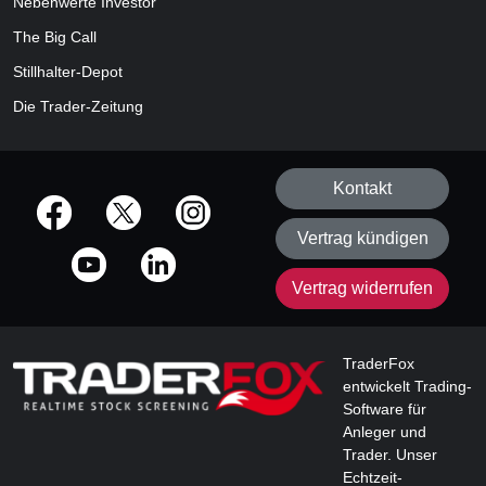
Nebenwerte Investor
The Big Call
Stillhalter-Depot
Die Trader-Zeitung
Kontakt
offizielle Social Media-Accounts
Vertrag kündigen
Vertrag widerrufen
TraderFox
entwickelt Trading-
Software für
Anleger und
Trader. Unser
Echtzeit-