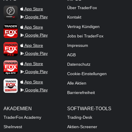
TraderFox Flash
Über TraderFox
App Store
Google Play
Kontakt
TraderFox App
Vertrag Kündigen
App Store
Google Play
Jobs bei TraderFox
TraderFox Pro
App Store
Impressum
Google Play
AGB
TraderFox dpa-AFX ProFeed
App Store
Datenschutz
Google Play
Cookie-Einstellungen
TraderFox Live Trading
App Store
Alle Aktien
Google Play
Barrierefreiheit
AKADEMIEN
SOFTWARE-TOOLS
TraderFox Academy
Trading-Desk
SheInvest
Aktien-Screener