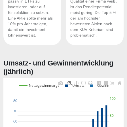
passiv in ETFs zu
Qualität einer Firma weiß,
investieren, oder auf
ist das Renditepotential
Einzelaktien zu setzen.
meist gering. Die Top 5 %
Eine Aktie sollte mehr als
der am höchsten
10% pro Jahr steigen,
bewerteten Aktien nach
damit ein Investment
dem KUV-Kriterium sind
lohnenswert ist.
problematisch.
Umsatz- und Gewinnentwicklung
(jährlich)
Nettogewinnmarge
Umsatz
Gewinn
100
80
70
80
60