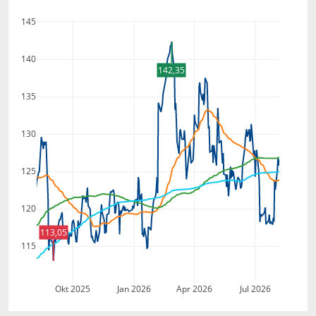
145
140
142,35
135
130
125
120
113,05
115
Okt 2025
Jan 2026
Apr 2026
Jul 2026