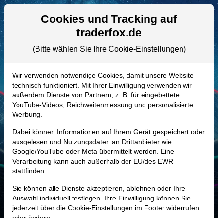
Aktien- und Artikelsuche
Seite
Cookies und Tracking auf
traderfox.de
(Bitte wählen Sie Ihre Cookie-Einstellungen)
ALLE AKTIEN
867475 | SQU
–
Vinci Aktie
Wir verwenden notwendige Cookies, damit unsere Website
technisch funktioniert. Mit Ihrer Einwilligung verwenden wir
Realtime-Aktienkurs:
außerdem Dienste von Partnern, z. B. für eingebettete
-
-
-
YouTube-Videos, Reichweitenmessung und personalisierte
-
Werbung.
Dabei können Informationen auf Ihrem Gerät gespeichert oder
Marktkapitalisierung
70,01 Mrd. EUR
ausgelesen und Nutzungsdaten an Drittanbieter wie
Google/YouTube oder Meta übermittelt werden. Eine
Unternehmenswert
92,26 Mrd. EUR
Verarbeitung kann auch außerhalb der EU/des EWR
stattfinden.
Umsatz
75,70 Mrd. EUR
Sie können alle Dienste akzeptieren, ablehnen oder Ihre
Auswahl individuell festlegen. Ihre Einwilligung können Sie
jederzeit über die
Cookie-Einstellungen
im Footer widerrufen
MONKEY-TRADER INDIKATOR
oder ändern.