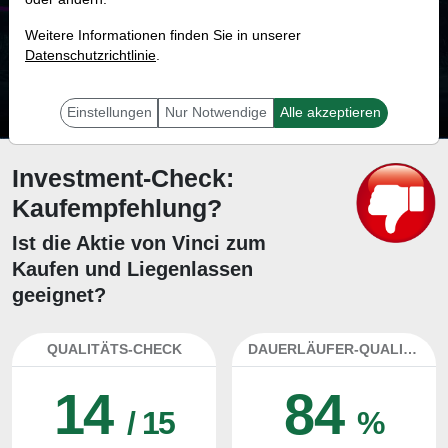
64.1 %
Weitere Informationen finden Sie in unserer
Datenschutzrichtlinie
Mit 64.1 % Wahrscheinlichkeit wird selbst der unglücklichst agierende Trader
.
mit dieser Aktie erfolgreich sein.
Einstellungen
Nur Notwendige
Alle akzeptieren
Investment-Check:
Kaufempfehlung?
Ist die Aktie von Vinci zum
Kaufen und Liegenlassen
geeignet?
QUALITÄTS-CHECK
DAUERLÄUFER-QUALITÄTEN
14
84
/ 15
%