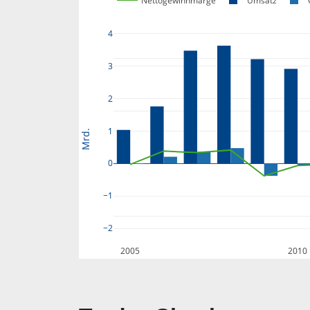
Nettogewinnmarge
Umsatz
4
3
2
1
Mrd.
0
−1
−2
2005
2010