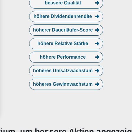
bessere Qualität
höhere Dividendenrendite
höherer Dauerläufer-Score
höhere Relative Stärke
höhere Performance
höheres Umsatzwachstum
höheres Gewinnwachstum
erium, um bessere Aktien angezei