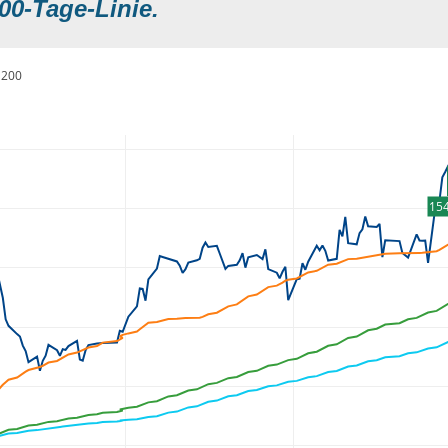
00-Tage-Linie.
200
154