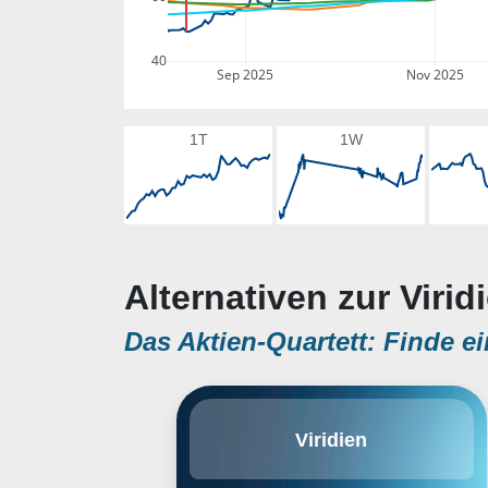
40
Sep 2025
Nov 2025
1T
1W
Alternativen zur Virid
Das Aktien-Quartett: Finde ei
Viridien is a global technology
Viridien
and HPC provider, which delivers
data, products, services, and
solutions in Earth science, data