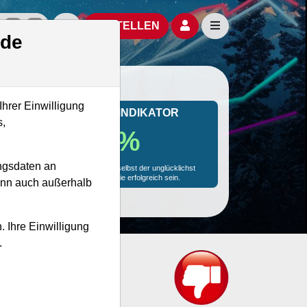
izielle Social Media-Accounts
Aktien- und Artikelsuche öffnen
Seitennavigation öf
BESTELLEN
.de
Ihrer Einwilligung
MONKEY-TRADER INDIKATOR
s,
68.9 %
ngsdaten an
Mit 68.9 % Wahrscheinlichkeit wird selbst der unglücklichst
agierende Trader mit dieser Aktie erfolgreich sein.
kann auch außerhalb
. Ihre Einwilligung
.