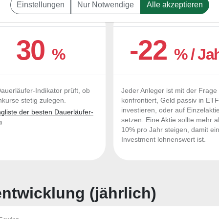
Einstellungen
Nur Notwendige
Alle akzeptieren
UERLÄUFER-QUALITÄTEN
OUTPERFORMER-CHEC
30
-22
%
% / Ja
auerläufer-Indikator prüft, ob
Jeder Anleger ist mit der Frage
nkurse stetig zulegen.
konfrontiert, Geld passiv in ET
investieren, oder auf Einzelakti
liste der besten Dauerläufer-
setzen. Eine Aktie sollte mehr a
n
10% pro Jahr steigen, damit ei
Investment lohnenswert ist.
twicklung (jährlich)