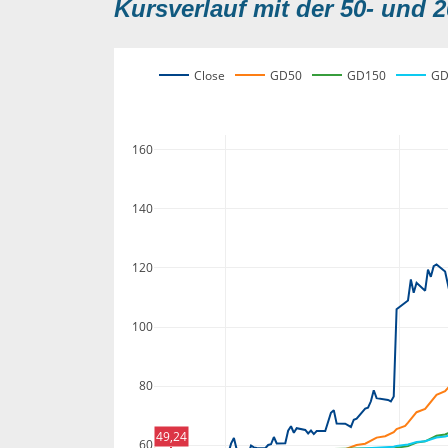
Kursverlauf mit der 50- und 2
Close
GD50
GD150
GD
160
140
120
100
80
49,24
60