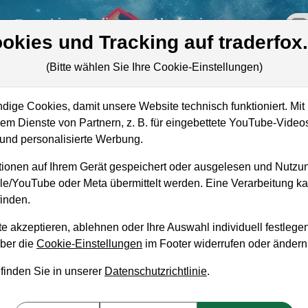
re
Live-Trading
Akademie
off
okies und Tracking auf traderfox
(Bitte wählen Sie Ihre Cookie-Einstellungen)
ige Cookies, damit unsere Website technisch funktioniert. Mit 
Marktkapitalisierung
778,99 Mio. USD
m Dienste von Partnern, z. B. für eingebettete YouTube-Video
nd personalisierte Werbung.
Unternehmenswert
1,67 Mrd. USD
ionen auf Ihrem Gerät gespeichert oder ausgelesen und Nutzu
Umsatz
1,07 Mrd. USD
gle/YouTube oder Meta übermittelt werden. Eine Verarbeitung 
inden.
e akzeptieren, ablehnen oder Ihre Auswahl individuell festlegen
über die
Cookie-Einstellungen
im Footer widerrufen oder ändern
aufempfehlung?
 finden Sie in unserer
Datenschutzrichtlinie
.
fen und Liegenlassen geeignet?