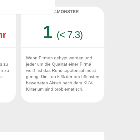
K
KUV-MONSTER
1
hr
(< 7.3)
Wenn Firmen gehypt werden und
Fs zu
jeder um die Qualität einer Firma
en zu
weiß, ist das Renditepotential meist
ls
gering. Die Top 5 % der am höchsten
n
bewerteten Aktien nach dem KUV-
Kriterium sind problematisch.