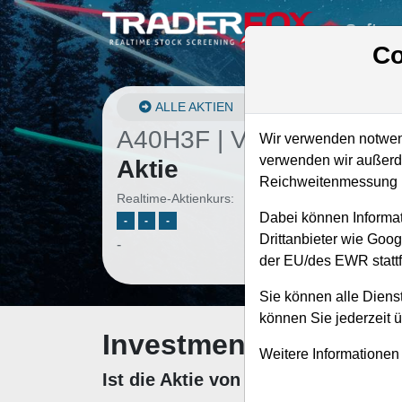
Softwa
Co
ALLE AKTIEN
A40H3F | VIRI
–
Viridien
Wir verwenden notwend
verwenden wir außerde
Aktie
Reichweitenmessung u
Realtime-Aktienkurs:
Dabei können Informat
-
-
-
Drittanbieter wie Goo
-
der EU/des EWR stattf
Sie können alle Dienst
können Sie jederzeit 
Investment-Check: K
Weitere Informationen
Ist die Aktie von Viridien zum Kau