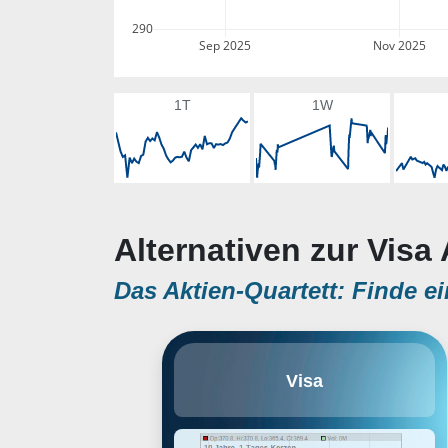
290
Sep 2025
Nov 2025
1T
1W
Alternativen zur Visa 
Das Aktien-Quartett: Finde ei
Visa ist der größte
Visa
Zahlungsabwickler der Welt. Im
Fiskaljahr 2019 wickelte es
Kauftransaktionen im Wert von
fast 9 Billionen US-Dollar ab. Visa