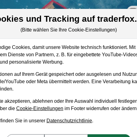
re
Live-Trading
Akademie
off
okies und Tracking auf traderfox
(Bitte wählen Sie Ihre Cookie-Einstellungen)
ige Cookies, damit unsere Website technisch funktioniert. Mit 
Marktkapitalisierung
677,32 Mrd. USD
m Dienste von Partnern, z. B. für eingebettete YouTube-Video
Unternehmenswert
687,90 Mrd. USD
nd personalisierte Werbung.
Umsatz
40,00 Mrd. USD
ionen auf Ihrem Gerät gespeichert oder ausgelesen und Nutzu
gle/YouTube oder Meta übermittelt werden. Eine Verarbeitung 
inden.
e akzeptieren, ablehnen oder Ihre Auswahl individuell festlegen
aufempfehlung?
über die
Cookie-Einstellungen
im Footer widerrufen oder ändern
 finden Sie in unserer
Datenschutzrichtlinie
.
 und Liegenlassen geeignet?