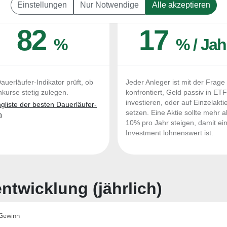
Einstellungen
Nur Notwendige
Alle akzeptieren
UERLÄUFER-QUALITÄTEN
OUTPERFORMER-CHEC
82
17
%
% / Jah
auerläufer-Indikator prüft, ob
Jeder Anleger ist mit der Frage
nkurse stetig zulegen.
konfrontiert, Geld passiv in ET
investieren, oder auf Einzelakti
liste der besten Dauerläufer-
setzen. Eine Aktie sollte mehr a
n
10% pro Jahr steigen, damit ei
Investment lohnenswert ist.
twicklung (jährlich)
Gewinn