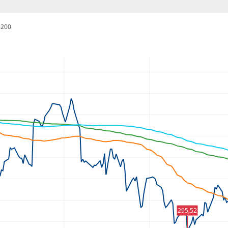
200
295,52