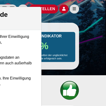
izielle Social Media-Accounts
Aktien- und Artikelsuche öffnen
Seitennavigation öf
BESTELLEN
.de
MONKEY-TRADER INDIKATOR
Ihrer Einwilligung
s,
40.3 %
Mit 40.3 % Wahrscheinlichkeit wird selbst der unglücklichst
ngsdaten an
agierende Trader mit dieser Aktie erfolgreich sein.
kann auch außerhalb
. Ihre Einwilligung
.