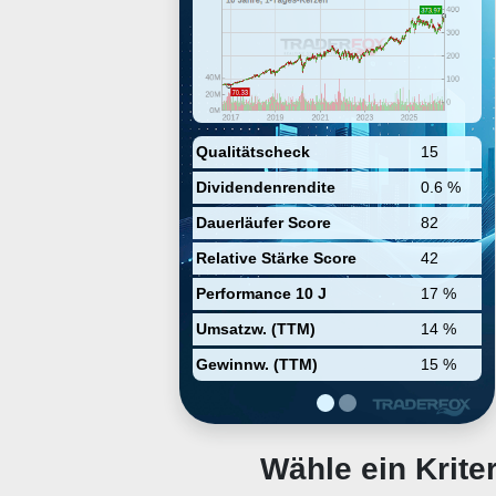
ist in über 200 Ländern tätig und
wickelt Transaktionen in über 160
Währungen ab. Seine Systeme
sind in der Lage, über 65.000
Transaktionen pro Sekunde zu
verarbeiten.
Qualitätscheck
15
Dividendenrendite
0.6 %
Dauerläufer Score
82
Relative Stärke Score
42
Performance 10 J
17 %
Umsatzw. (TTM)
14 %
Gewinnw. (TTM)
15 %
Wähle ein Krit