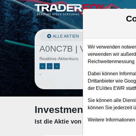
Softwa
Co
ALLE AKTIEN
A0NC7B | V
–
Visa Aktie
Wir verwenden notwend
verwenden wir außerde
Realtime-Aktienkurs:
Reichweitenmessung u
-
-
-
Dabei können Informat
-
Drittanbieter wie Goo
der EU/des EWR stattf
Sie können alle Dienst
Investment-Check: K
können Sie jederzeit 
Weitere Informationen
Ist die Aktie von Visa zum Kaufen