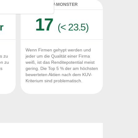
K
KUV-MONSTER
17
r
(< 23.5)
Wenn Firmen gehypt werden und
Fs zu
jeder um die Qualität einer Firma
en zu
weiß, ist das Renditepotential meist
ls
gering. Die Top 5 % der am höchsten
n
bewerteten Aktien nach dem KUV-
Kriterium sind problematisch.