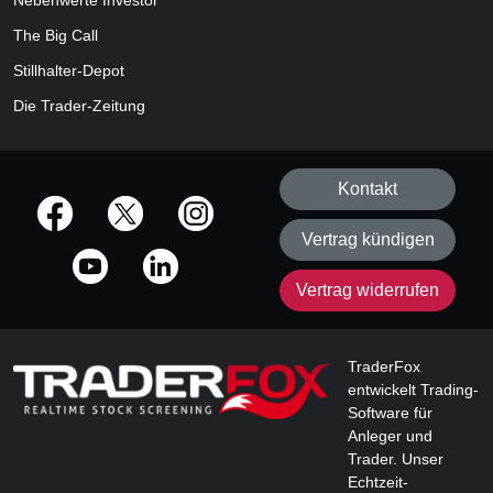
Nebenwerte Investor
The Big Call
Stillhalter-Depot
Die Trader-Zeitung
Kontakt
offizielle Social Media-Accounts
Vertrag kündigen
Vertrag widerrufen
TraderFox
entwickelt Trading-
Software für
Anleger und
Trader. Unser
Echtzeit-