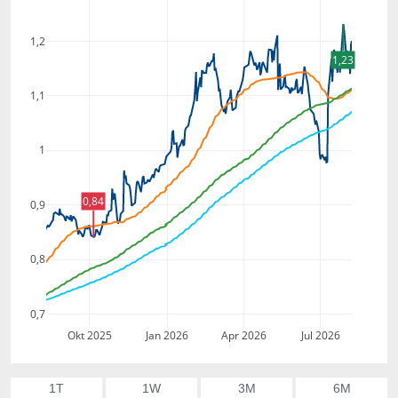
1,2
1,23
1,1
1
0,84
0,9
0,8
0,7
Okt 2025
Jan 2026
Apr 2026
Jul 2026
1T
1W
3M
6M