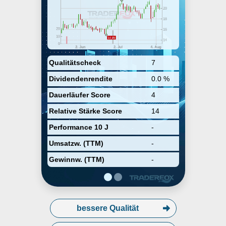
streamlines the complex and
disparate processes healthcare
provider clients must manage to
be reimbursed correctly, while
improving the payments
experience for providers, patients,
and payers. The company was
founded in 2000 and is
Qualitätscheck
7
headquartered in Lehi, UT.
Dividendenrendite
0.0 %
Dauerläufer Score
4
Relative Stärke Score
14
Performance 10 J
-
Umsatzw. (TTM)
-
Gewinnw. (TTM)
-
bessere Qualität