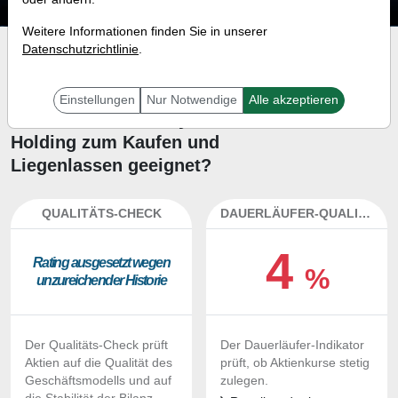
Weitere Informationen finden Sie in unserer
Datenschutzrichtlinie
.
Investment-Check:
Kaufempfehlung?
Einstellungen
Nur Notwendige
Alle akzeptieren
Ist die Aktie von Waystar
Holding zum Kaufen und
Liegenlassen geeignet?
QUALITÄTS-CHECK
DAUERLÄUFER-QUALITÄTEN
4
Ra­ting aus­ge­setzt we­gen
%
un­zu­rei­chen­der His­to­rie
Der Qualitäts-Check prüft
Der Dauerläufer-Indikator
Aktien auf die Qualität des
prüft, ob Aktienkurse stetig
Geschäftsmodells und auf
zulegen.