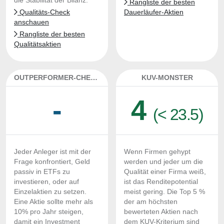
die Stabilität der Bilanz.
Rangliste der besten
Qualitäts-Check
Dauerläufer-Aktien
anschauen
Rangliste der besten
Qualitätsaktien
OUTPERFORMER-CHECK
KUV-MONSTER
-
4
(< 23.5)
Jeder Anleger ist mit der
Wenn Firmen gehypt
Frage konfrontiert, Geld
werden und jeder um die
passiv in ETFs zu
Qualität einer Firma weiß,
investieren, oder auf
ist das Renditepotential
Einzelaktien zu setzen.
meist gering. Die Top 5 %
Eine Aktie sollte mehr als
der am höchsten
10% pro Jahr steigen,
bewerteten Aktien nach
damit ein Investment
dem KUV-Kriterium sind