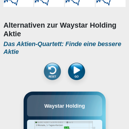
Alternativen zur Waystar Holding
Aktie
Das Aktien-Quartett: Finde eine bessere
Aktie
Waystar Holding Corp. engages in
Waystar Holding
the provision of healthcare
organizations with mission-critical
cloud software that simplifies
healthcare payments. Its
enterprise-grade platform