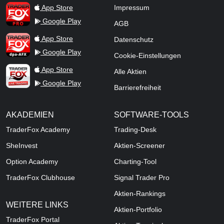
TraderFox Pro
App Store
Impressum
Google Play
AGB
TraderFox dpa-AFX ProFeed
App Store
Datenschutz
Google Play
Cookie-Einstellungen
TraderFox Live Trading
App Store
Alle Aktien
Google Play
Barrierefreiheit
AKADEMIEN
SOFTWARE-TOOLS
TraderFox Academy
Trading-Desk
SheInvest
Aktien-Screener
Option Academy
Charting-Tool
TraderFox Clubhouse
Signal Trader Pro
Aktien-Rankings
WEITERE LINKS
Aktien-Portfolio
TraderFox Portal