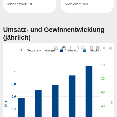
lohnenswert ist.
problematisch.
Umsatz- und Gewinnentwicklung
(jährlich)
Nettogewinnmarge
Umsatz
Gewinn
100
1
80
0,8
60
0,6
Mrd.
%
40
0,4