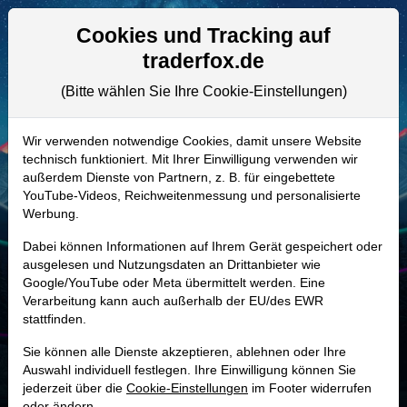
Aktien- und Artikelsuche
Seite
Cookies und Tracking auf
traderfox.de
(Bitte wählen Sie Ihre Cookie-Einstellungen)
ALLE AKTIEN
A3EXMR | T8Z
–
Waystar Holding
Wir verwenden notwendige Cookies, damit unsere Website
technisch funktioniert. Mit Ihrer Einwilligung verwenden wir
Aktie
außerdem Dienste von Partnern, z. B. für eingebettete
Realtime-Aktienkurs:
YouTube-Videos, Reichweitenmessung und personalisierte
Werbung.
-
-
-
-
Dabei können Informationen auf Ihrem Gerät gespeichert oder
ausgelesen und Nutzungsdaten an Drittanbieter wie
Google/YouTube oder Meta übermittelt werden. Eine
Marktkapitalisierung
4,50 Mrd. USD
Verarbeitung kann auch außerhalb der EU/des EWR
stattfinden.
Unternehmenswert
5,79 Mrd. USD
Sie können alle Dienste akzeptieren, ablehnen oder Ihre
Umsatz
1,10 Mrd. USD
Auswahl individuell festlegen. Ihre Einwilligung können Sie
jederzeit über die
Cookie-Einstellungen
im Footer widerrufen
oder ändern.