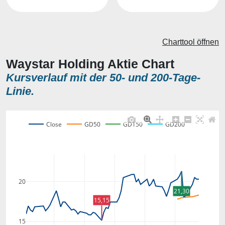
Charttool öffnen
Waystar Holding Aktie Chart
Kursverlauf mit der 50- und 200-Tage-
Linie.
Close
GD50
GD150
GD200
20
21,30
15,15
15