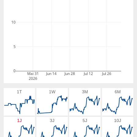
10
5
0
Mai 31
Jun 14
Jun 28
Jul 12
Jul 26
2026
1T
1W
3M
6M
1J
3J
5J
10J