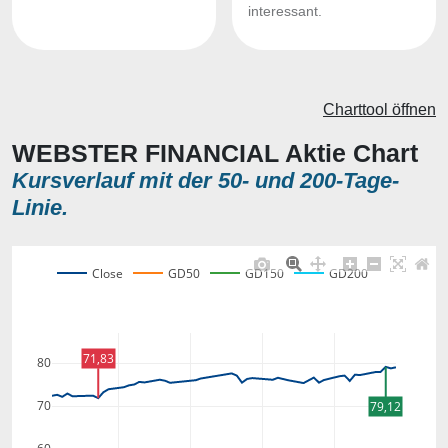
interessant.
Charttool öffnen
WEBSTER FINANCIAL Aktie Chart
Kursverlauf mit der 50- und 200-Tage-
Linie.
Close
GD50
GD150
GD200
71,83
80
70
79,12