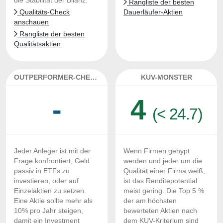
die Stabilität der Bilanz.
Rangliste der besten
Qualitäts-Check
Dauerläufer-Aktien
anschauen
Rangliste der besten
Qualitätsaktien
OUTPERFORMER-CHECK
KUV-MONSTER
-
4
(< 24.7)
Jeder Anleger ist mit der
Wenn Firmen gehypt
Frage konfrontiert, Geld
werden und jeder um die
passiv in ETFs zu
Qualität einer Firma weiß,
investieren, oder auf
ist das Renditepotential
Einzelaktien zu setzen.
meist gering. Die Top 5 %
Eine Aktie sollte mehr als
der am höchsten
10% pro Jahr steigen,
bewerteten Aktien nach
damit ein Investment
dem KUV-Kriterium sind