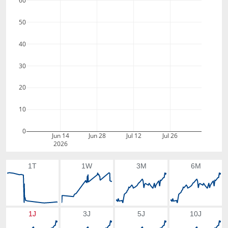
60
50
40
30
20
10
0
Jun 14
Jun 28
Jul 12
Jul 26
2026
1T
1W
3M
6M
1J
3J
5J
10J