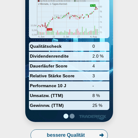
through the following business
segments: Commercial Banking,
HSA Bank, and Retail Banking.
The Commercial Banking segment
includes commercial banking and
private banking. The HSA Bank
segment offers comprehensive
consumer directed healthcare
solutions. The Retail Banking
Qualitätscheck
0
segment consists of consumer
Dividendenrendite
2.0 %
lending and small business
banking units. The company was
Dauerläufer Score
4
founded in 1986 and is
headquartered in Stamford, CT.
Relative Stärke Score
3
Performance 10 J
-
Umsatzw. (TTM)
8 %
Gewinnw. (TTM)
25 %
bessere Qualität