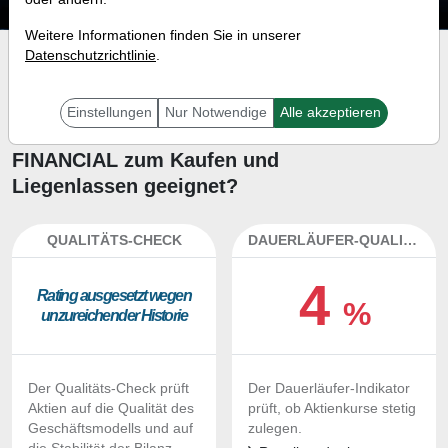
Weitere Informationen finden Sie in unserer
Datenschutzrichtlinie
.
Investment-Check:
Kaufempfehlung?
Einstellungen
Nur Notwendige
Alle akzeptieren
Ist die Aktie von WEBSTER
FINANCIAL zum Kaufen und
Liegenlassen geeignet?
QUALITÄTS-CHECK
DAUERLÄUFER-QUALITÄTEN
4
Ra­ting aus­ge­setzt we­gen
%
un­zu­rei­chen­der His­to­rie
Der Qualitäts-Check prüft
Der Dauerläufer-Indikator
Aktien auf die Qualität des
prüft, ob Aktienkurse stetig
Geschäftsmodells und auf
zulegen.