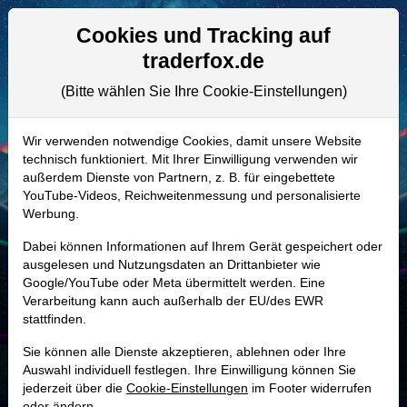
Aktien- und Artikelsuche
Seite
Cookies und Tracking auf
traderfox.de
(Bitte wählen Sie Ihre Cookie-Einstellungen)
ALLE AKTIEN
895305 | WBS
–
WEBSTER
Wir verwenden notwendige Cookies, damit unsere Website
technisch funktioniert. Mit Ihrer Einwilligung verwenden wir
FINANCIAL Aktie
außerdem Dienste von Partnern, z. B. für eingebettete
Realtime-Aktienkurs:
YouTube-Videos, Reichweitenmessung und personalisierte
Werbung.
-
-
-
-
Dabei können Informationen auf Ihrem Gerät gespeichert oder
ausgelesen und Nutzungsdaten an Drittanbieter wie
Google/YouTube oder Meta übermittelt werden. Eine
Marktkapitalisierung
12,80 Mrd. USD
Verarbeitung kann auch außerhalb der EU/des EWR
stattfinden.
Unternehmenswert
17,48 Mrd. USD
Sie können alle Dienste akzeptieren, ablehnen oder Ihre
Umsatz
2,89 Mrd. USD
Auswahl individuell festlegen. Ihre Einwilligung können Sie
jederzeit über die
Cookie-Einstellungen
im Footer widerrufen
oder ändern.