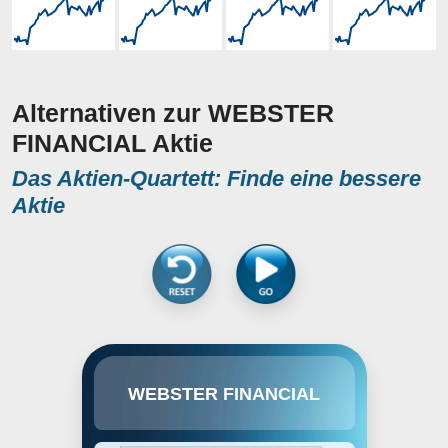
Alternativen zur WEBSTER
FINANCIAL Aktie
Das Aktien-Quartett: Finde eine bessere
Aktie
Webster Financial Corp. is a
WEBSTER FINANCIAL
holding company, which engages
in the provision of financial
services to individuals, families,
and businesses. It operates