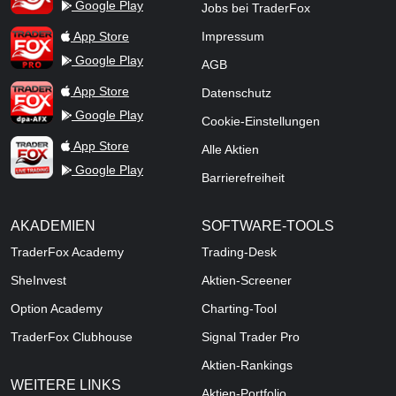
Google Play
Jobs bei TraderFox
TraderFox Pro
App Store
Impressum
Google Play
AGB
TraderFox dpa-AFX ProFeed
App Store
Datenschutz
Google Play
Cookie-Einstellungen
TraderFox Live Trading
App Store
Alle Aktien
Google Play
Barrierefreiheit
AKADEMIEN
SOFTWARE-TOOLS
TraderFox Academy
Trading-Desk
SheInvest
Aktien-Screener
Option Academy
Charting-Tool
TraderFox Clubhouse
Signal Trader Pro
Aktien-Rankings
WEITERE LINKS
Aktien-Portfolio